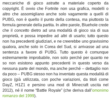
meccaniche di gioco astratte a materiale coperto da
copyright. È ovvio che Fortnite non usa grafica, modelli o
altro che assomigliano anche solo vagamente a quelli di
PUBG, non è quello il punto della contesa, ma piuttosto la
formula generale della partita. In altre parole, Bluehole crede
che il
concetto
dietro ad una modalità di gioco sia di sua
proprietà, e possa impedire ad altri di usarlo; tutto questo
non ha precedenti giudiziari, e ne creerebbe uno gravissimo
qualora, anche solo in Corea del Sud, si arrivasse ad una
sentenza a favore di PUBG. Tutto questo è comunque
estremamente improbabile, non solo perché per quanto ne
so non esistono appunto precedenti in questo verso da
nessuna parte del mondo, ma anche perché – dettaglio non
da poco – PUBG stesso non ha inventato questa modalità di
gioco (già utilizzata, con poche variazioni, da titoli come
DayZ, H1Z1 e persino una mod di Minecraft uscita nel
2012), né il nome “Battle Royale” (che deriva dall’
omonimo
romanzo del 1999
).