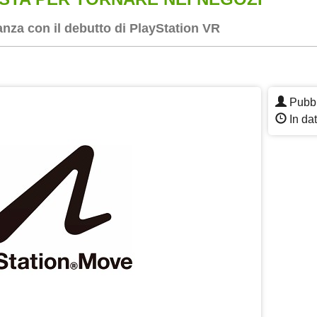
nza con il debutto di PlayStation VR
App
re
Pubbl
In da