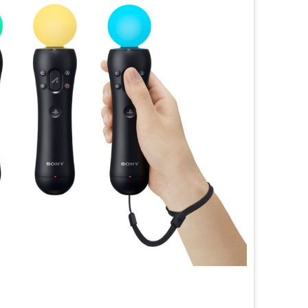
m
sApp
are