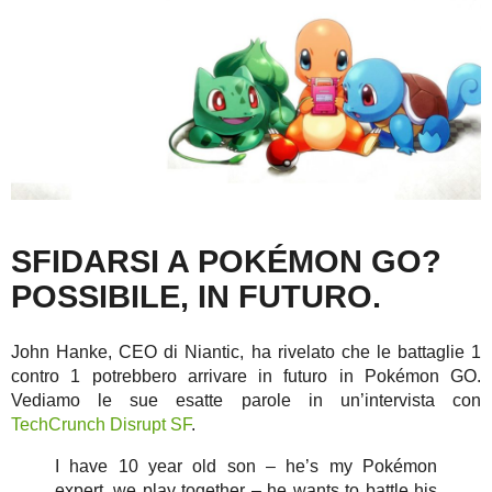
SFIDARSI A POKÉMON GO?
POSSIBILE, IN FUTURO.
John Hanke, CEO di Niantic, ha rivelato che le battaglie 1
contro 1 potrebbero arrivare in futuro in Pokémon GO.
Vediamo le sue esatte parole in un’intervista con
TechCrunch Disrupt SF
.
I have 10 year old son – he’s my Pokémon
expert, we play together – he wants to battle his