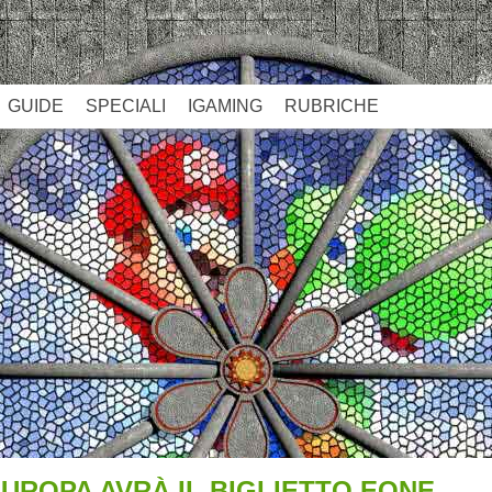
GUIDE
SPECIALI
IGAMING
RUBRICHE
UROPA AVRÀ IL BIGLIETTO EONE