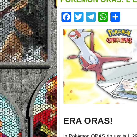
Facebook
Twitter
Telegram
Whats
Sha
ERA ORAS!
In Pokémon ORAS (in uscita il 29