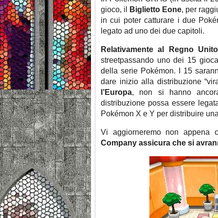
gioco, il
Biglietto Eone
, per raggi
in cui poter catturare i due Pok
legato ad uno dei due capitoli.
Relativamente al Regno Unit
streetpassando uno dei 15 giocato
della serie Pokémon. I 15 sarann
dare inizio alla distribuzione “vi
l’Europa
, non si hanno ancora
distribuzione possa essere legat
Pokémon X e Y per distribuire una 
Vi aggiorneremo non appena ci
Company assicura che si avranno