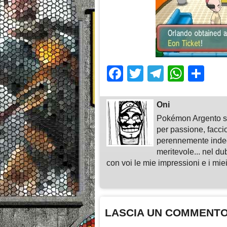
Facebook
Twitter
Telegra
What
Sh
Oni
Pokémon Argento su
per passione, faccio
perennemente indeci
meritevole... nel du
con voi le mie impressioni e i miei
LASCIA UN COMMENT