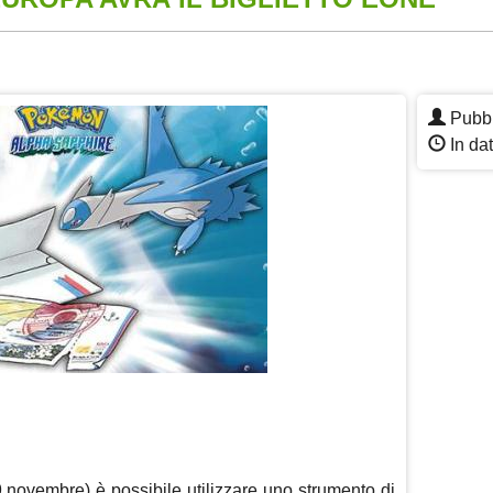
App
re
Pubbl
In da
 novembre) è possibile utilizzare uno strumento di