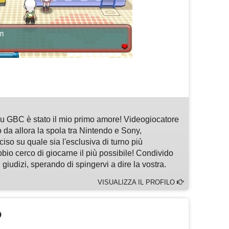
m
sApp
are
 GBC è stato il mio primo amore! Videogiocatore
 da allora la spola tra Nintendo e Sony,
so su quale sia l'esclusiva di turno più
bbio cerco di giocarne il più possibile! Condivido
 giudizi, sperando di spingervi a dire la vostra.
VISUALIZZA IL PROFILO
O