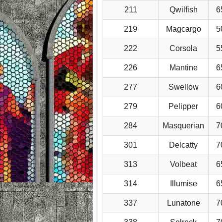
211
Qwilfish
6
219
Magcargo
5
222
Corsola
5
226
Mantine
6
277
Swellow
6
279
Pelipper
6
284
Masquerian
7
301
Delcatty
7
313
Volbeat
6
314
Illumise
6
337
Lunatone
7