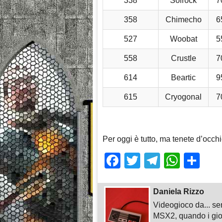
338
Solrock
7
358
Chimecho
6
527
Woobat
5
558
Crustle
7
614
Beartic
9
615
Cryogonal
7
Per oggi è tutto, ma tenete d’occh
Facebook
Twitter
Telegra
What
Sh
Daniela Rizzo
Videogioco da... sem
MSX2, quando i gioc