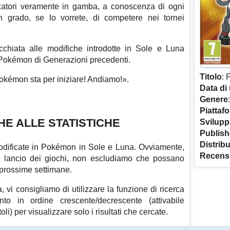
ocatori veramente in gamba, a conoscenza di ogni
in grado, se lo vorrete, di competere nei tornei
chiata alle modifiche introdotte in Sole e Luna
ni Pokémon di Generazioni precedenti.
Titolo
: 
kémon sta per iniziare! Andiamo!».
Data di 
Genere
Piattaf
HE ALLE STATISTICHE
Svilupp
Publish
Distrib
 modificate in Pokémon in Sole e Luna. Ovviamente,
Recens
l lancio dei giochi, non escludiamo che possano
 prossime settimane.
, vi consigliamo di utilizzare la funzione di ricerca
to in ordine crescente/decrescente (attivabile
toli) per visualizzare solo i risultati che cercate.