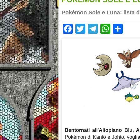
Pokémon Sole e Luna: lista de
Facebook
Twitter
Telegram
Whats
Sha
Bentornati all’Altopiano Blu, Al
Pokémon di Kanto e Johto, vogl