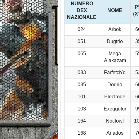
NUMERO
P
DEX
NOME
(X
NAZIONALE
024
Arbok
6
051
Dugtrio
3
065
Mega
5
Alakazam
083
Farfetch'd
5
085
Dodrio
6
101
Electrode
6
103
Exeggutor
9
164
Noctowl
1
168
Ariados
7