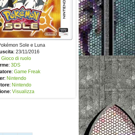
Pokémon Sole e Luna
uscita
: 23/11/2016
:
Gioco di ruolo
orme
:
3DS
atore
:
Game Freak
er
:
Nintendo
utore
:
Nintendo
ione
:
Visualizza