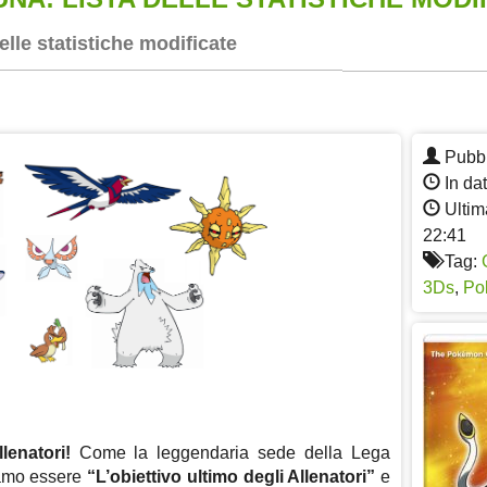
lle statistiche modificate
App
re
Pubbl
In da
Ultim
22:41
Tag:
3Ds
,
Po
lenatori!
Come la leggendaria sede della Lega
iamo essere
“L’obiettivo ultimo degli Allenatori”
e