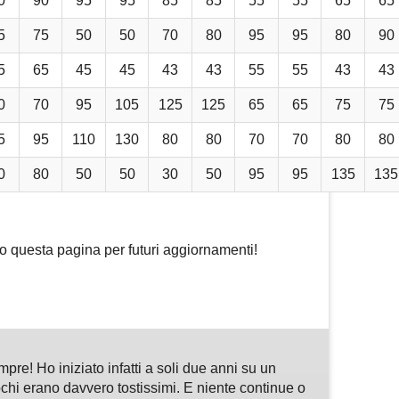
0
90
95
95
85
85
55
55
65
65
5
75
50
50
70
80
95
95
80
90
5
65
45
45
43
43
55
55
43
43
0
70
95
105
125
125
65
65
75
75
5
95
110
130
80
80
70
70
80
80
0
80
50
50
30
50
95
95
135
135
io questa pagina per futuri aggiornamenti!
m
sApp
are
pre! Ho iniziato infatti a soli due anni su un
hi erano davvero tostissimi. E niente continue o