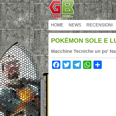
HOME
NEWS
RECENSIONI
POKÉMON SOLE E LU
Macchine Tecniche un po' N
Facebook
Twitter
Telegram
Whats
Sha