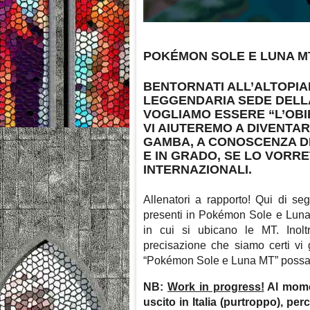
POKÉMON SOLE E LUNA MT
BENTORNATI ALL’ALTOPIA
LEGGENDARIA SEDE DELL
VOGLIAMO ESSERE
“L’OB
VI AIUTEREMO A DIVENTA
GAMBA, A CONOSCENZA DI
E IN GRADO, SE LO VORRE
INTERNAZIONALI.
Allenatori a rapporto! Qui di se
presenti in Pokémon Sole e Luna.
in cui si ubicano le MT. Inolt
precisazione che siamo certi vi
“Pokémon Sole e Luna MT” possa t
NB:
Work in progress!
Al momen
uscito in Italia (purtroppo), per