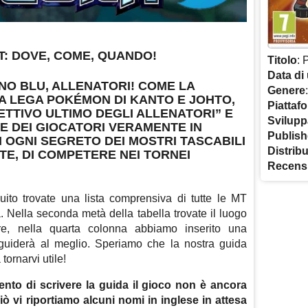
: DOVE, COME, QUANDO!
Titolo
: 
Data di 
NO BLU, ALLENATORI!
COME LA
Genere
A LEGA POKÉMON DI KANTO E JOHTO,
Piattaf
IETTIVO ULTIMO DEGLI ALLENATORI”
E
Svilupp
RE DEI GIOCATORI VERAMENTE IN
Publish
 OGNI SEGRETO DEI MOSTRI TASCABILI
Distrib
TE, DI COMPETERE NEI TORNEI
Recens
guito trovate una lista comprensiva di tutte le MT
 Nella seconda metà della tabella trovate il luogo
re, nella quarta colonna abbiamo inserito una
 guiderà al meglio. Speriamo che la nostra guida
ornarvi utile!
to di scrivere la guida il gioco non è ancora
ciò vi riportiamo alcuni nomi in inglese in attesa