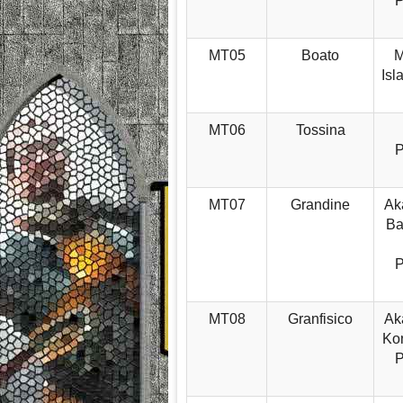
MT05
Boato
M
Isl
MT06
Tossina
P
MT07
Grandine
Aka
Ba
MT08
Granfisico
Aka
Kon