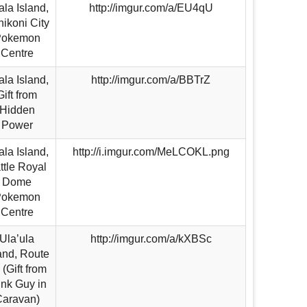
la Island,
http://imgur.com/a/EU4qU
ikoni City
Pokemon
Centre
la Island,
http://imgur.com/a/BBTrZ
Gift from
Hidden
Power
la Island,
http://i.imgur.com/MeLCOKL.png
ttle Royal
Dome
Pokemon
Centre
Ula’ula
http://imgur.com/a/kXBSc
and, Route
 (Gift from
nk Guy in
aravan)