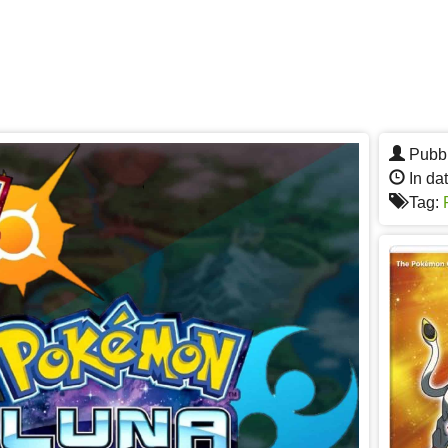
Pubbl
In da
Tag: