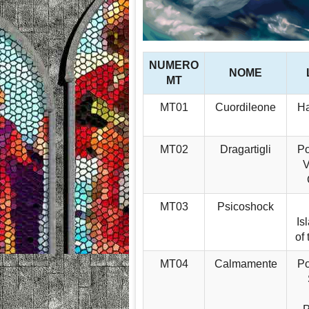
NUMERO
NOME
MT
MT01
Cuordileone
Ha
MT02
Dragartigli
Po
V
MT03
Psicoshock
Is
of
MT04
Calmamente
Po