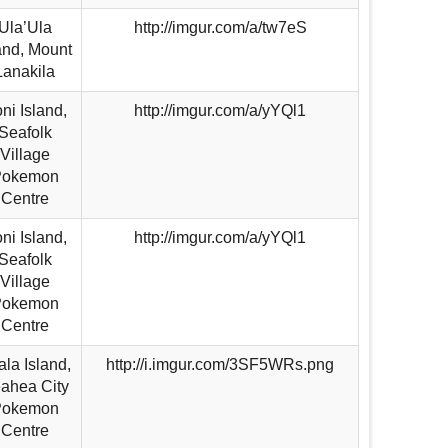
Ula’Ula
http://imgur.com/a/tw7eS
and, Mount
Lanakila
ni Island,
http://imgur.com/a/yYQl1
Seafolk
Village
Pokemon
Centre
ni Island,
http://imgur.com/a/yYQl1
Seafolk
Village
Pokemon
Centre
la Island,
http://i.imgur.com/3SF5WRs.png
ahea City
Pokemon
Centre