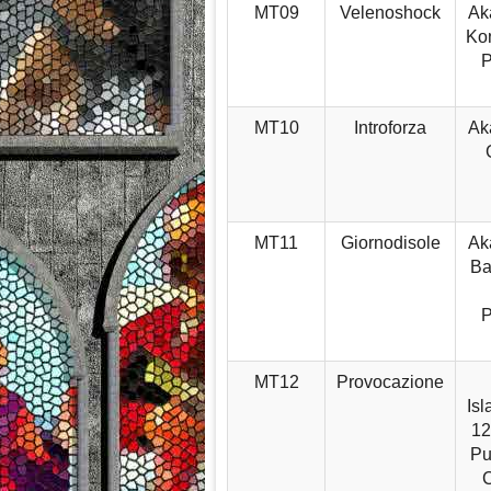
MT09
Velenoshock
Aka
Kon
MT10
Introforza
Aka
MT11
Giornodisole
Aka
Ba
MT12
Provocazione
Isl
12
Pu
C