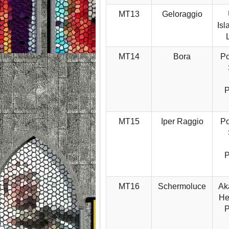
MT13
Geloraggio
Isl
MT14
Bora
Po
MT15
Iper Raggio
Po
MT16
Schermoluce
Aka
He