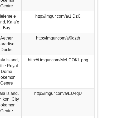
Pokemon
Centre
elemele
http://imgur.com/a/1lDzC
and, Kala’e
Bay
Aether
http://imgur.com/a/0qzth
aradise,
Docks
la Island,
http://i.imgur.com/MeLCOKL.png
ttle Royal
Dome
Pokemon
Centre
la Island,
http://imgur.com/a/EU4qU
ikoni City
Pokemon
Centre