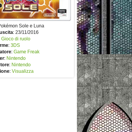
Pokémon Sole e Luna
uscita
: 23/11/2016
:
Gioco di ruolo
orme
:
3DS
atore
:
Game Freak
er
:
Nintendo
utore
:
Nintendo
ione
:
Visualizza