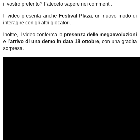
il vostro preferito? Fatecelo sapere nei commenti.
Il video presenta anche
Festival Plaza
, un nuovo modo di
interagire con gli altri giocatori.
Inoltre, il video conferma la
presenza delle megaevoluzioni
e l’
arrivo di una demo in data 18 ottobre
, con una gradita
sorpresa.