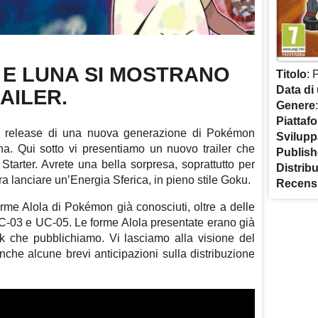
E LUNA SI MOSTRANO
Titolo
: 
Data di 
AILER.
Genere
Piattaf
a release di una nuova generazione di Pokémon
Svilupp
. Qui sotto vi presentiamo un nuovo trailer che
Publish
arter. Avrete una bella sorpresa, soprattutto per
Distrib
 lanciare un’Energia Sferica, in pieno stile Goku.
Recens
orme Alola di Pokémon già conosciuti, oltre a delle
 UC-03 e UC-05. Le forme Alola presentate erano già
eak che pubblichiamo. Vi lasciamo alla visione del
anche alcune brevi anticipazioni sulla distribuzione