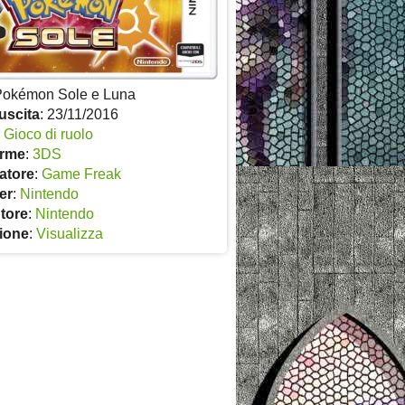
Pokémon Sole e Luna
uscita
: 23/11/2016
:
Gioco di ruolo
orme
:
3DS
atore
:
Game Freak
er
:
Nintendo
utore
:
Nintendo
ione
:
Visualizza