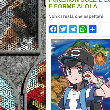
E FORME ALOLA
Non ci resta che aspettare
Facebook
Twitter
Telegram
Whats
Sha