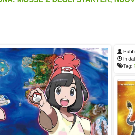
App
re
Pubbl
In da
Tag: