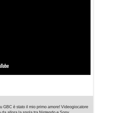
m
sApp
are
 GBC è stato il mio primo amore! Videogiocatore
 da allora la spola tra Nintendo e Sony,