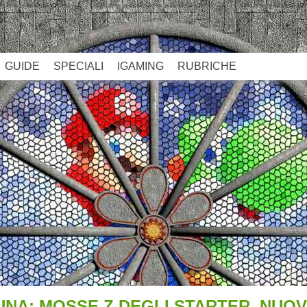
GUIDE
SPECIALI
IGAMING
RUBRICHE
UNA: MOSSE Z DEGLI STARTER, NUO