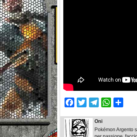
Facebook
Twitter
Telegra
What
Sh
Oni
Pokémon Argento su
per passione, faccio