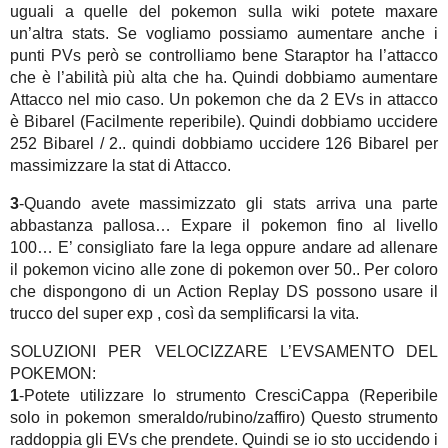
uguali a quelle del pokemon sulla wiki potete maxare
un’altra stats. Se vogliamo possiamo aumentare anche i
punti PVs però se controlliamo bene Staraptor ha l’attacco
che è l’abilità più alta che ha. Quindi dobbiamo aumentare
Attacco nel mio caso. Un pokemon che da 2 EVs in attacco
è Bibarel (Facilmente reperibile). Quindi dobbiamo uccidere
252 Bibarel / 2.. quindi dobbiamo uccidere 126 Bibarel per
massimizzare la stat di Attacco.
3
-Quando avete massimizzato gli stats arriva una parte
abbastanza pallosa… Expare il pokemon fino al livello
100… E’ consigliato fare la lega oppure andare ad allenare
il pokemon vicino alle zone di pokemon over 50.. Per coloro
che dispongono di un Action Replay DS possono usare il
trucco del super exp , così da semplificarsi la vita.
SOLUZIONI PER VELOCIZZARE L’EVSAMENTO DEL
POKEMON:
1
-Potete utilizzare lo strumento CresciCappa (Reperibile
solo in pokemon smeraldo/rubino/zaffiro) Questo strumento
raddoppia gli EVs che prendete. Quindi se io sto uccidendo i