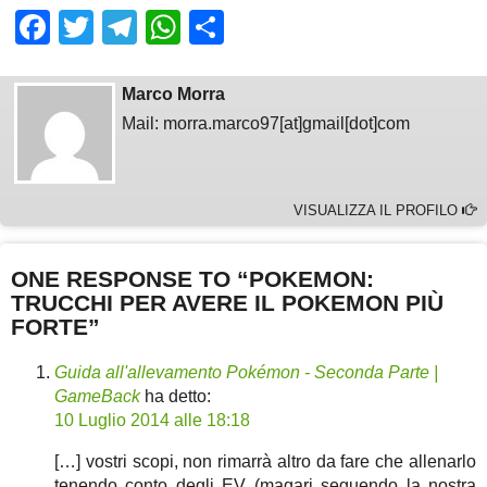
Facebook
Twitter
Telegram
WhatsApp
Share
Marco Morra
Mail: morra.marco97[at]gmail[dot]com
VISUALIZZA IL PROFILO
ONE RESPONSE TO “POKEMON:
TRUCCHI PER AVERE IL POKEMON PIÙ
FORTE”
Guida all'allevamento Pokémon - Seconda Parte |
GameBack
ha detto:
10 Luglio 2014 alle 18:18
[…] vostri scopi, non rimarrà altro da fare che allenarlo
tenendo conto degli EV (magari seguendo la nostra