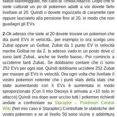
status sfavoreggiato, nel caso di Timida Attacco. Dopo che vi
siete catturati un po di pokemon adatti a voi dovete farlo
livellare al 20. Quindi o dovete ingozzarlo di caramelle rare
oppure lasciatelo alla pensione fino al 20, in modo che non
guadagni gli EVs.
2
-Ok adesso che siete al 20 dovete trovare un pokemon che
dia punti EVs in velocità.. per esempio io ora scelgo uno
Zubat oppure un Golbat. Zubat da 1 punto EV in velocità
mentre Golbat ne da 2. Io adesso vado in un posto dove ci
sono tanti Zubat.. anche se livello basso.. Poi comincio a
ucciderne tanti Zubat.. Se dobbiamo contare che ci sono
252 EVs per ogni stat. Quindi dobbiamo uccidere 252 Zubat
per maxare gli EVs in velocità. Ora ogni volta che livellate il
vostro pokemon noterete che i punti stats della stats che
state aumentando con li EVs è aumentata in modo
sproporzionato (Con il mio Deoxys è arrivata a +10 solo in
attacco) Quindi ora dopo aver ucciso tutti i pokemon richiesti
andate a confrontare su
Staraptor – Pokémon Central
Wiki
(Nel mio caso è Staraptor.) Controllate le statistiche del
vostro pokemon e se al livello 50 sono vicine o addirittura