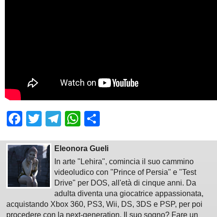
Facebook
Twitter
Telegram
WhatsApp
Share
Eleonora Gueli
In arte "Lehira", comincia il suo cammino
videoludico con "Prince of Persia" e "Test
Drive" per DOS, all'età di cinque anni. Da
adulta diventa una giocatrice appassionata,
acquistando Xbox 360, PS3, Wii, DS, 3DS e PSP, per poi
procedere con la next-generation. Il suo sogno? Fare un