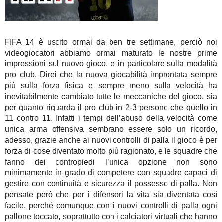
FIFA 14 è uscito ormai da ben tre settimane, perciò noi
videogiocatori abbiamo ormai maturato le nostre prime
impressioni sul nuovo gioco, e in particolare sulla modalità
pro club. Direi che la nuova giocabilità improntata sempre
più sulla forza fisica e sempre meno sulla velocità ha
inevitabilmente cambiato tutte le meccaniche del gioco, sia
per quanto riguarda il pro club in 2-3 persone che quello in
11 contro 11. Infatti i tempi dell’abuso della velocità come
unica arma offensiva sembrano essere solo un ricordo,
adesso, grazie anche ai nuovi controlli di palla il gioco è per
forza di cose diventato molto più ragionato, e le squadre che
fanno dei contropiedi l’unica opzione non sono
minimamente in grado di competere con squadre capaci di
gestire con continuità e sicurezza il possesso di palla. Non
pensate però che per i difensori la vita sia diventata così
facile, perché comunque con i nuovi controlli di palla ogni
pallone toccato, soprattutto con i calciatori virtuali che hanno