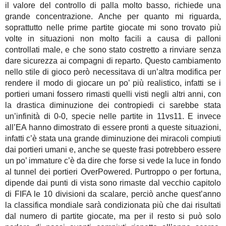
il valore del controllo di palla molto basso, richiede una
grande concentrazione. Anche per quanto mi riguarda,
soprattutto nelle prime partite giocate mi sono trovato più
volte in situazioni non molto facili a causa di palloni
controllati male, e che sono stato costretto a rinviare senza
dare sicurezza ai compagni di reparto. Questo cambiamento
nello stile di gioco però necessitava di un’altra modifica per
rendere il modo di giocare un po’ più realistico, infatti se i
portieri umani fossero rimasti quelli visti negli altri anni, con
la drastica diminuzione dei contropiedi ci sarebbe stata
un’infinità di 0-0, specie nelle partite in 11vs11. E invece
all’EA hanno dimostrato di essere pronti a queste situazioni,
infatti c’è stata una grande diminuzione dei miracoli compiuti
dai portieri umani e, anche se queste frasi potrebbero essere
un po’ immature c’è da dire che forse si vede la luce in fondo
al tunnel dei portieri OverPowered. Purtroppo o per fortuna,
dipende dai punti di vista sono rimaste dal vecchio capitolo
di FIFA le 10 divisioni da scalare, perciò anche quest’anno
la classifica mondiale sarà condizionata più che dai risultati
dal numero di partite giocate, ma per il resto si può solo