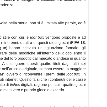
pendenza.
lta nella storia, non si è limitata alle parole, ed è
o stile con cui le
loot box
vengono proposte e ad
 minorenni, quattro di questi dieci giochi (
FIFA 18
,
gue
) hanno ricevuto un’ingiunzione formale: gli
are delle modifiche all’interno del gioco entro il
e del loro prodotto dal mercato olandese in quanto
 distinguere questi quattro titoli dagli altri sei
e nell’articolo originale, sembra essere la maggiore
ut
“, ovvero di riconvertire i premi delle
loot box
in
iti internet. Questo fa sì che i contenuti delle casse
tto di
fiches
digitali, ragione per cui i quattro giochi
a ma a vero e proprio gioco d’azzardo.