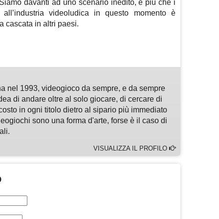
 Siamo davanti ad uno scenario inedito, e più che i
 all’industria videoludica in questo momento è
a cascata in altri paesi.
m
sApp
are
a nel 1993, videogioco da sempre, e da sempre
idea di andare oltre al solo giocare, di cercare di
osto in ogni titolo dietro al sipario più immediato
deogiochi sono una forma d'arte, forse è il caso di
li.
VISUALIZZA IL PROFILO
O