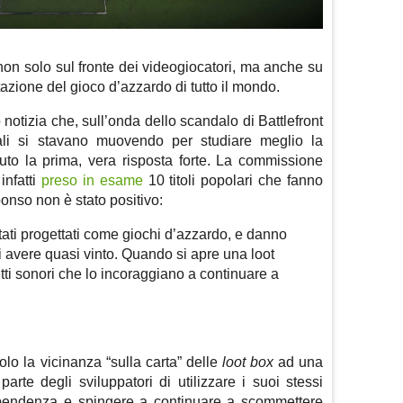
n solo sul fronte dei videogiocatori, ma anche su
tazione del gioco d’azzardo di tutto il mondo.
otizia che, sull’onda dello scandalo di Battlefront
onali si stavano muovendo per studiare meglio la
uto la prima, vera risposta forte. La commissione
infatti
preso in esame
10 titoli popolari che fanno
ponso non è stato positivo:
tati progettati come giochi d’azzardo, e danno
i avere quasi vinto. Quando si apre una loot
fetti sonori che lo incoraggiano a continuare a
lo la vicinanza “sulla carta” delle
loot box
ad una
arte degli sviluppatori di utilizzare i suoi stessi
dipendenza e spingere a continuare a scommettere