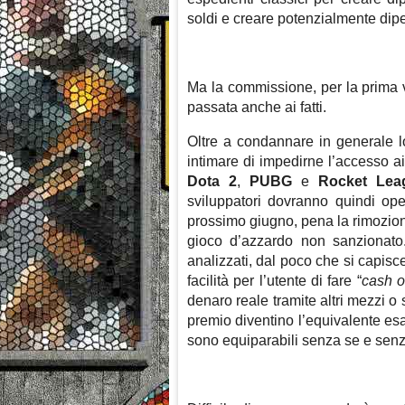
soldi e creare potenzialmente di
Ma la commissione, per la prima vo
passata anche ai fatti.
Oltre a condannare in generale l
intimare di impedirne l’accesso ai
Dota 2
,
PUBG
e
Rocket Lea
sviluppatori dovranno quindi oper
prossimo giugno, pena la rimozion
gioco d’azzardo non sanzionato. A
analizzati, dal poco che si capisc
facilità per l’utente di fare “
cash o
denaro reale tramite altri mezzi o s
premio diventino l’equivalente esa
sono equiparabili senza se e senz