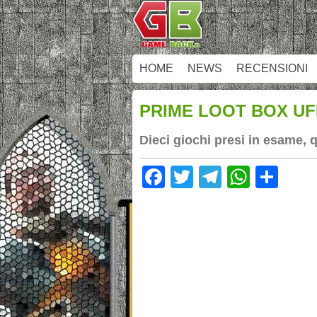
HOME
NEWS
RECENSIONI
PRIME LOOT BOX UF
Dieci giochi presi in esame, 
Facebook
Twitter
Telegram
Whats
Sha