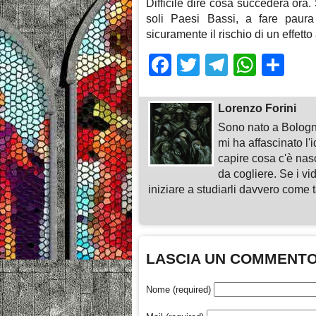
Difficile dire cosa succederà ora.
soli Paesi Bassi, a fare paura
sicuramente il rischio di un effetto 
Facebook
Twitter
Telegra
What
Sh
Lorenzo Forini
Sono nato a Bologn
mi ha affascinato l'
capire cosa c'è nasc
da cogliere. Se i vi
iniziare a studiarli davvero come ta
LASCIA UN COMMENT
Nome (required)