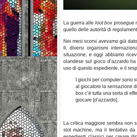
La guerra alle
loot box
prosegue no
quello delle autorità di regolamen
Nei mesi scorsi avevamo già dato n
II, diversi organismi internazi
situazione, e oggi abbiamo ricev
olandese sul gioco d’azzardo ha 
uso di questo espediente, e il res
I giochi per computer sono s
al giocatore la sensazione d
box c’è tutta una sorta di ef
giocare [d’azzardo].
La critica maggiore sembra non so
slot machine, ma il tentativo da p
espedienti classici per creare 