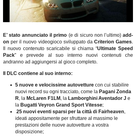
E’ stato annunciato il primo
(e di sicuro non l’ultimo)
add-
on
per il nuovo videogioco sviluppato da
Criterion Games
.
Il nuovo contenuto scaricabile si chiama “
Ultimate Speed
Pack
” e prevede al suo interno nuovi contenuti che
andranno ad aggiungersi al gioco completo.
Il DLC contiene al suo interno:
5 nuove e velocissime autovetture
con cui stabilire
nuovi record su ogni tracciato, come la
Pagani Zonda
R
, la
McLaren F1LM
, la
Lamborghini Aventador J
e
la
Bugatti Veyron Grand Sport Vitesse
;
25 nuovi eventi sparsi per la città di Fairheaven
,
ideati appositamente per sfruttare al massimo le
prestazioni delle nuove autovetture a vostra
disposizione;