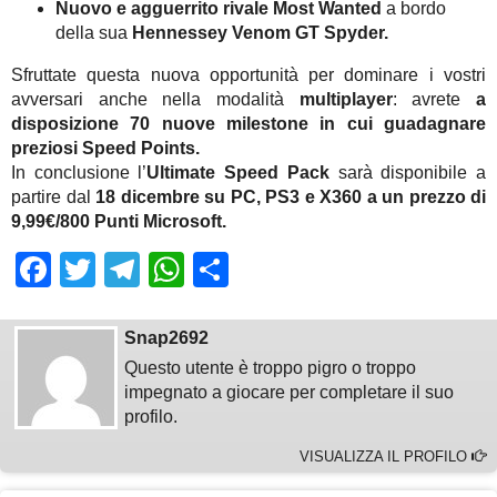
Nuovo e agguerrito rivale
Most Wanted
a bordo
della sua
Hennessey Venom GT Spyder.
Sfruttate questa nuova opportunità per dominare i vostri
avversari anche nella modalità
multiplayer
: avrete
a
disposizione 70 nuove milestone in cui guadagnare
preziosi Speed Points.
In conclusione l’
Ultimate Speed Pack
sarà disponibile a
partire dal
18 dicembre su PC, PS3 e X360
a un prezzo di
9,99€/800 Punti Microsoft.
Facebook
Twitter
Telegram
WhatsApp
Share
Snap2692
Questo utente è troppo pigro o troppo
impegnato a giocare per completare il suo
profilo.
VISUALIZZA IL PROFILO