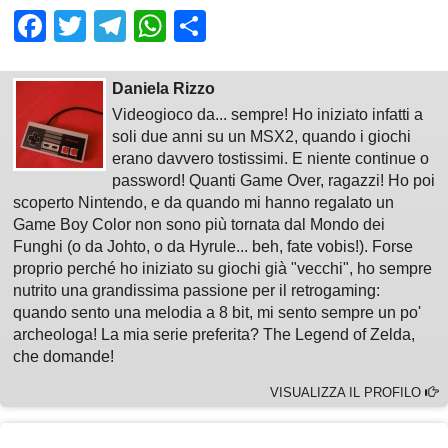
Facebook
Twitter
Telegram
WhatsApp
Share
Daniela Rizzo
Videogioco da... sempre! Ho iniziato infatti a
soli due anni su un MSX2, quando i giochi
erano davvero tostissimi. E niente continue o
password! Quanti Game Over, ragazzi! Ho poi
scoperto Nintendo, e da quando mi hanno regalato un
Game Boy Color non sono più tornata dal Mondo dei
Funghi (o da Johto, o da Hyrule... beh, fate vobis!). Forse
proprio perché ho iniziato su giochi già "vecchi", ho sempre
nutrito una grandissima passione per il retrogaming:
quando sento una melodia a 8 bit, mi sento sempre un po'
archeologa! La mia serie preferita? The Legend of Zelda,
che domande!
VISUALIZZA IL PROFILO