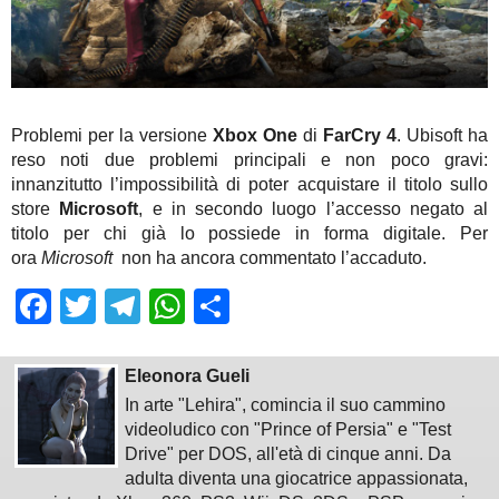
Problemi per la versione
Xbox One
di
FarCry 4
. Ubisoft ha
reso noti due problemi principali e non poco gravi:
innanzitutto l’impossibilità di poter acquistare il titolo sullo
store
Microsoft
, e in secondo luogo l’accesso negato al
titolo per chi già lo possiede in forma digitale. Per
ora
Microsoft
non ha ancora commentato l’accaduto.
Facebook
Twitter
Telegram
WhatsApp
Share
Eleonora Gueli
In arte "Lehira", comincia il suo cammino
videoludico con "Prince of Persia" e "Test
Drive" per DOS, all'età di cinque anni. Da
adulta diventa una giocatrice appassionata,