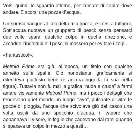
Volsi quindi lo sguardo attorno, per cercare di capire dove
andare. E scorsi una pozza d’acqua.
Un sorriso nacque al lato della mia bocca, e corsi a tuffarmi.
Sott’acqua nuotava un gruppetto di pesci: senza pensarci
due volte sparai qualche colpo in quella direzione, e
accadde l’incredibile. I pesci si mossero per evitare i colpi.
«Fantastico!».
Metroid Prime
era già, all’epoca, un titolo con qualche
annetto sulle spalle. Ciò nonostante, graficamente si
difendeva piuttosto bene (e ancora oggi fa la sua bella
figura). Tuttavia non fu mai la grafica “nuda e cruda” a farmi
amare visivamente
Metroid Prime
, ma i piccoli dettagli che
rendevano quel mondo un luogo “vivo”, pulsante di vita: le
gocce di pioggia, l’acqua che scivolava giù dal casco una
volta usciti da uno specchio d’acqua, il vapore che
appannava il visore, le foglie che cadevano dai rami quando
si sparava un colpo in mezzo a questi…