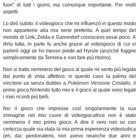
fuori” di tutti i giorni, ma comunque importante. Per molti
aspetti.
Lo dirò subito: il videogioco che mi influenzò in questo modo
non appartiene alla mia serie preferita. A quel tempo del
mondo di Link, Zelda e Ganondorf conoscevo assai poco. A
dirla tutta, in parte fu anche grazie al videogioco di cui vi
parlerò oggi se ho messo piede ad Hyrule (anziché fuggire
semplicemente da Termina e non fare più ritorno).
Non si tratta nemmeno del gioco al quale mi sento più legata
dal punto di vista affettivo: in questo caso la palma del
vincitore va senza dubbio a
Pokémon Versione Cristallo
, il
primo gioco Nintendo tutto mio e il gioco al quale sono legati
i miei ricordi più belli.
No: il gioco che impresse così singolarmente la sua
immagine nel mio cuore di videogiocatrice non è stato
nemmeno il mio primo gioco. A dire il vero non so con
certezza quale sia stata la mia prima esperienza videoludica
(eh, dai: perdonatemi, non avevo neanche due anni e