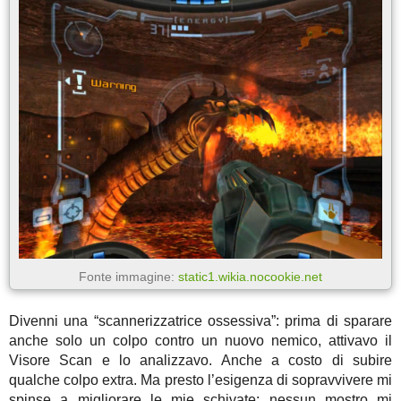
Fonte immagine:
static1.wikia.nocookie.net
Divenni una “scannerizzatrice ossessiva”: prima di sparare
anche solo un colpo contro un nuovo nemico, attivavo il
Visore Scan e lo analizzavo. Anche a costo di subire
qualche colpo extra. Ma presto l’esigenza di sopravvivere mi
spinse a migliorare le mie schivate: nessun mostro mi