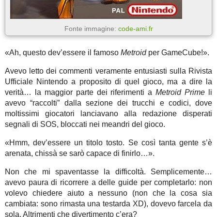
Fonte immagine:
code-ami.fr
«Ah, questo dev’essere il famoso
Metroid
per GameCube!».
Avevo letto dei commenti veramente entusiasti sulla Rivista
Ufficiale Nintendo a proposito di quel gioco, ma a dire la
verità… la maggior parte dei riferimenti a
Metroid Prime
li
avevo “raccolti” dalla sezione dei trucchi e codici, dove
moltissimi giocatori lanciavano alla redazione disperati
segnali di SOS, bloccati nei meandri del gioco.
«Hmm, dev’essere un titolo tosto. Se così tanta gente s’è
arenata, chissà se sarò capace di finirlo…».
Non che mi spaventasse la difficoltà. Semplicemente…
avevo paura di ricorrere a delle guide per completarlo: non
volevo chiedere aiuto a nessuno (non che la cosa sia
cambiata: sono rimasta una testarda XD), dovevo farcela da
sola. Altrimenti che divertimento c’era?