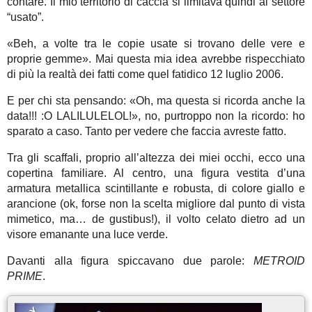
contare. Il mio territorio di caccia si limitava quindi al settore
“usato”.
«Beh, a volte tra le copie usate si trovano delle vere e
proprie gemme». Mai questa mia idea avrebbe rispecchiato
di più la realtà dei fatti come quel fatidico 12 luglio 2006.
E per chi sta pensando: «Oh, ma questa si ricorda anche la
data!!! :O LALILULELOL!», no, purtroppo non la ricordo: ho
sparato a caso. Tanto per vedere che faccia avreste fatto.
Tra gli scaffali, proprio all’altezza dei miei occhi, ecco una
copertina familiare. Al centro, una figura vestita d’una
armatura metallica scintillante e robusta, di colore giallo e
arancione (ok, forse non la scelta migliore dal punto di vista
mimetico, ma… de gustibus!), il volto celato dietro ad un
visore emanante una luce verde.
Davanti alla figura spiccavano due parole:
METROID
PRIME
.