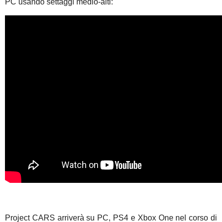
PC usando settaggi medio-alti:
Project CARS arriverà su PC, PS4 e Xbox One nel corso di