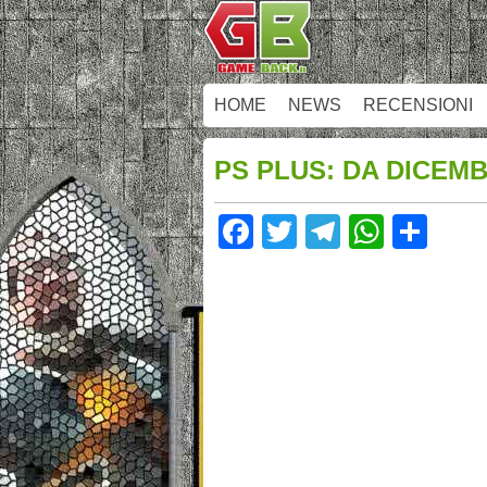
HOME
NEWS
RECENSIONI
PS PLUS: DA DICEM
Facebook
Twitter
Telegram
Whats
Sha