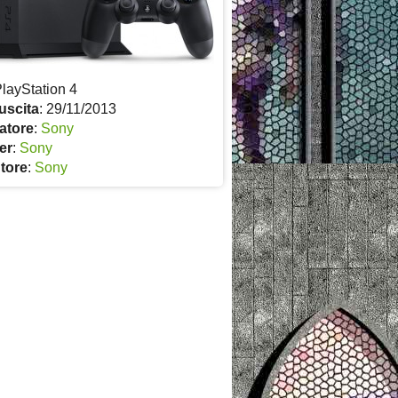
PlayStation 4
uscita
: 29/11/2013
atore
:
Sony
er
:
Sony
utore
:
Sony