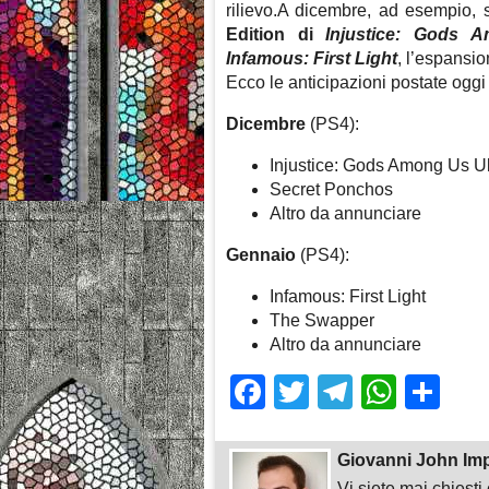
rilievo.A dicembre, ad esempio, 
Edition di
Injustice: Gods 
Infamous: First Light
, l’espansi
Ecco le anticipazioni postate oggi
Dicembre
(PS4):
Injustice: Gods Among Us Ul
Secret Ponchos
Altro da annunciare
Gennaio
(PS4):
Infamous: First Light
The Swapper
Altro da annunciare
Facebook
Twitter
Telegra
What
Sh
Giovanni John Im
Vi siete mai chiest