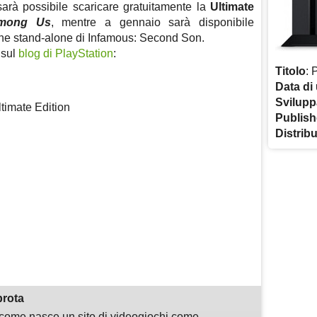
sarà possibile scaricare gratuitamente la
Ultimate
Among Us
, mentre a gennaio sarà disponibile
one stand-alone di Infamous: Second Son.
 sul
blog di PlayStation
:
Titolo
: 
Data di 
Svilupp
timate Edition
Publish
Distrib
m
sApp
are
prota
i come nasce un sito di videogiochi come