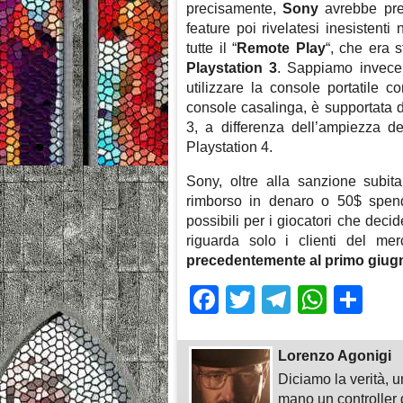
precisamente,
Sony
avrebbe pre
feature poi rivelatesi inesistent
tutte il “
Remote Play
“, che era 
Playstation 3
. Sappiamo invece
utilizzare la console portatile 
console casalinga, è supportata 
3, a differenza dell’ampiezza d
Playstation 4.
Sony, oltre alla sanzione subita
rimborso in denaro o 50$ spendib
possibili per i giocatori che decid
riguarda solo i clienti del m
precedentemente al primo giug
Facebook
Twitter
Telegra
What
Sh
Lorenzo Agonigi
Diciamo la verità, u
mano un controller 