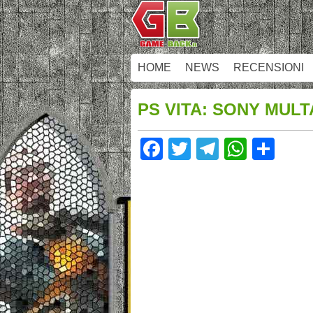
HOME
NEWS
RECENSIONI
PS VITA: SONY MUL
Facebook
Twitter
Telegram
Whats
Sha