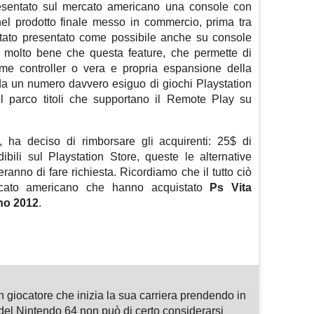
sentato sul mercato americano una console con
i nel prodotto finale messo in commercio, prima tra
stato presentato come possibile anche su console
 molto bene che questa feature, che permette di
come controller o vera e propria espansione della
da un numero davvero esiguo di giochi Playstation
el parco titoli che supportano il Remote Play su
, ha deciso di rimborsare gli acquirenti: 25$ di
ili sul Playstation Store, queste le alternative
eranno di fare richiesta. Ricordiamo che il tutto ciò
ercato americano che hanno acquistato
Ps Vita
no 2012
.
m
sApp
are
n giocatore che inizia la sua carriera prendendo in
del Nintendo 64 non può di certo considerarsi