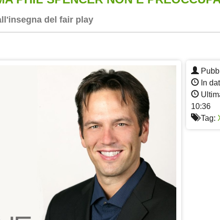
l'insegna del fair play
App
re
Pubbl
In da
Ultim
10:36
Tag: