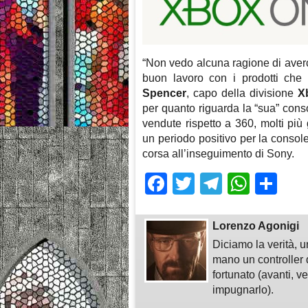
“Non vedo alcuna ragione di aver
buon lavoro con i prodotti che 
Spencer
, capo della divisione
X
per quanto riguarda la “sua” conso
vendute rispetto a 360, molti pi
un periodo positivo per la console
corsa all’inseguimento di Sony.
Facebook
Twitter
Telegra
What
Sh
Lorenzo Agonigi
Diciamo la verità, u
mano un controller 
fortunato (avanti, v
impugnarlo).