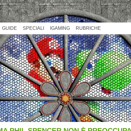
GUIDE
SPECIALI
IGAMING
RUBRICHE
MA PHIL SPENCER NON È PREOCCUP