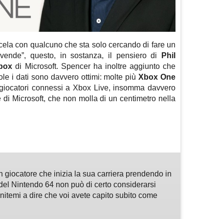
cela con qualcuno che sta solo cercando di fare un
vende”, questo, in sostanza, il pensiero di
Phil
box
di Microsoft. Spencer ha inoltre aggiunto che
le i dati sono davvero ottimi: molte più
Xbox One
ù giocatori connessi a Xbox Live, insomma davvero
 di Microsoft, che non molla di un centimetro nella
m
sApp
are
n giocatore che inizia la sua carriera prendendo in
del Nintendo 64 non può di certo considerarsi
enitemi a dire che voi avete capito subito come