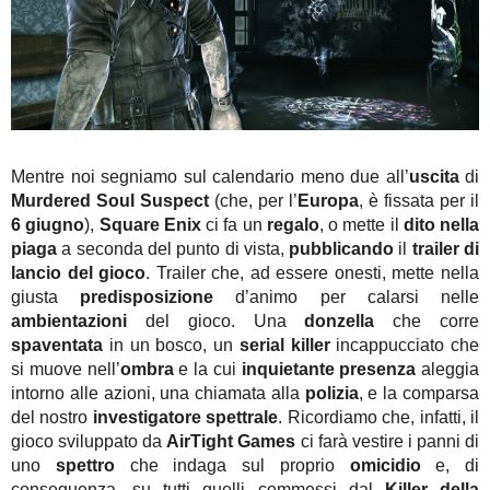
Mentre noi segniamo sul calendario meno due all’
uscita
di
Murdered Soul Suspect
(che, per l’
Europa
, è fissata per il
6 giugno
),
Square Enix
ci fa un
regalo
, o mette il
dito nella
piaga
a seconda del punto di vista,
pubblicando
il
trailer di
lancio del gioco
. Trailer che, ad essere onesti, mette nella
giusta
predisposizione
d’animo per calarsi nelle
ambientazioni
del gioco. Una
donzella
che corre
spaventata
in un bosco, un
serial killer
incappucciato che
si muove nell’
ombra
e la cui
inquietante presenza
aleggia
intorno alle azioni, una chiamata alla
polizia
, e la comparsa
del nostro
investigatore spettrale
. Ricordiamo che, infatti, il
gioco sviluppato da
AirTight Games
ci farà vestire i panni di
uno
spettro
che indaga sul proprio
omicidio
e, di
conseguenza, su tutti quelli commessi dal
Killer della