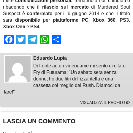
mere
considerazioni personali
. Tornando a noi, chiudiamo
ribadendo che il
rilascio sul mercato
di Murdered Soul
Suspect è
confermato
per il 6 giugno 2014 e che il titolo
sarà
disponibile
per
piattaforme PC
,
Xbox 360
,
PS3
,
Xbox One
e
PS4
.
Facebook
Twitter
Telegram
WhatsApp
Share
Eduardo Lupia
Di fronte ad un videogame mi sento di citare
Fry di Futurama: "Un sabato sera senza
donne, ho due litri di frizzantella e una
cassetta col meglio dei Rush. Diamoci da
fare!"
VISUALIZZA IL PROFILO
LASCIA UN COMMENTO