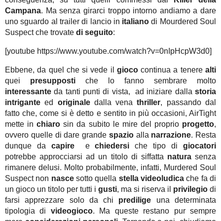
Campana
. Ma senza girarci troppo intorno andiamo a dare
uno sguardo al trailer di lancio in
italiano
di Mourdered Soul
Suspect che trovate
di seguito
:
[youtube https://www.youtube.com/watch?v=0nIpHcpW3d0]
Ebbene, da quel che si vede il
gioco
continua a tenere
alti
quei
presupposti
che lo fanno sembrare molto
interessante
da tanti punti di vista, ad iniziare dalla
storia
intrigante
ed
originale
dalla vena
thriller
, passando dal
fatto che, come si è detto e sentito in più occasioni, AirTight
mette in
chiaro
sin da subito le mire del proprio
progetto
,
ovvero quelle di dare grande
spazio
alla
narrazione
. Resta
dunque da
capire
e
chiedersi
che tipo di
giocatori
potrebbe approcciarsi ad un titolo di siffatta
natura
senza
rimanere delusi. Molto probabilmente, infatti, Murdered Soul
Suspect non
nasce
sotto quella
stella
videoludica
che fa di
un gioco un titolo per tutti i
gusti
, ma si riserva il
privilegio
di
farsi apprezzare solo da chi
predilige
una determinata
tipologia di
videogioco
. Ma queste restano pur sempre