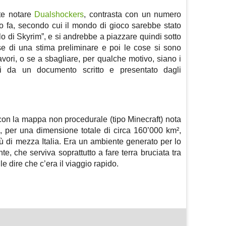
te notare
Dualshockers
, contrasta con un numero
po fa, secondo cui il mondo di gioco sarebbe stato
llo di Skyrim”, e si andrebbe a piazzare quindi sotto
sse di una stima preliminare e poi le cose si sono
vori, o se a sbagliare, per qualche motivo, siano i
ti da un documento scritto e presentato dagli
o con la mappa non procedurale (tipo Minecraft) nota
, per una dimensione totale di circa 160’000 km²,
iù di mezza Italia. Era un ambiente generato per lo
, che serviva soprattutto a fare terra bruciata tra
ile dire che c’era il viaggio rapido.
m
sApp
are