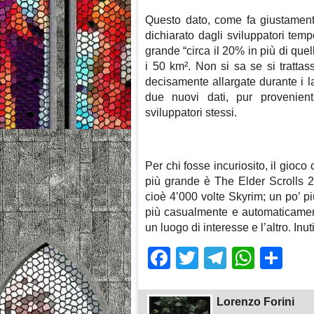
Questo dato, come fa giustamen
dichiarato dagli sviluppatori tem
grande “circa il 20% in più di que
i 50 km². Non si sa se si tratta
decisamente allargate durante i la
due nuovi dati, pur provenien
sviluppatori stessi.
Per chi fosse incuriosito, il gioc
più grande è The Elder Scrolls 2
cioè 4’000 volte Skyrim; un po’ p
più casualmente e automaticamente
un luogo di interesse e l’altro. Inut
Facebook
Twitter
Telegra
What
Sh
Lorenzo Forini