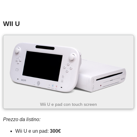
WII U
Wii U e pad con touch screen
Prezzo da listino:
Wii U e un pad:
300€