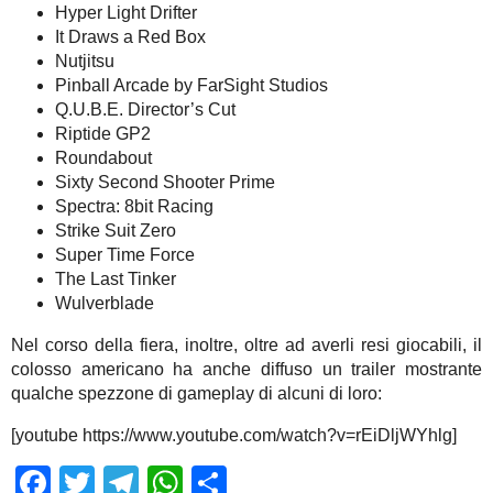
Hyper Light Drifter
It Draws a Red Box
Nutjitsu
Pinball Arcade by FarSight Studios
Q.U.B.E. Director’s Cut
Riptide GP2
Roundabout
Sixty Second Shooter Prime
Spectra: 8bit Racing
Strike Suit Zero
Super Time Force
The Last Tinker
Wulverblade
Nel corso della fiera, inoltre, oltre ad averli resi giocabili, il
colosso americano ha anche diffuso un trailer mostrante
qualche spezzone di gameplay di alcuni di loro:
[youtube https://www.youtube.com/watch?v=rEiDljWYhlg]
Facebook
Twitter
Telegram
WhatsApp
Share