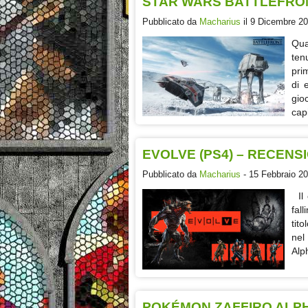
STAR WARS BATTLEFRON
Pubblicato da
Macharius
il 9 Dicembre 2
Qua
ten
pri
di 
gio
capi
EVOLVE (PS4) – RECENS
Pubblicato da
Macharius
- 15 Febbraio 20
Il 
fal
tito
nel
Alp
POKÉMON ZAFFIRO ALPH