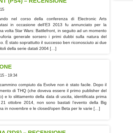
T (PS4) – RECENSIONE
015
ndo nel corso della conferenza di Electronic Arts
utasi in occasione dell’E3 2013 fu annunciato per la
ma volta Star Wars: Battlefront, in seguito ad un momento
euforia generale sorsero i primi dubbi sulla natura del
co. È stato soprattutto il successo ben riconosciuto ai due
toli della serie datati 2004 […]
IONE
15 - 19:34
cammino compiuto da Evolve non è stato facile. Dopo il
limento di THQ (che doveva essere il primo publisher del
lo) e lo slittamento della data di uscita, identificata prima
 21 ottobre 2014, non sono bastati l’evento della Big
ha in novembre e le closed/open Beta per le varie […]
A (3DS) – RECENSIONE