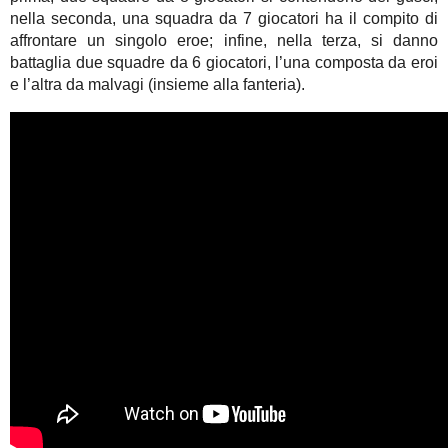
nella seconda, una squadra da 7 giocatori ha il compito di
affrontare un singolo eroe; infine, nella terza, si danno
battaglia due squadre da 6 giocatori, l’una composta da eroi
e l’altra da malvagi (insieme alla fanteria).