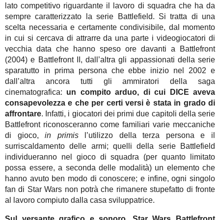
lato competitivo riguardante il lavoro di squadra che ha da
sempre caratterizzato la serie Battlefield. Si tratta di una
scelta necessaria e certamente condivisibile, dal momento
in cui si cercava di attrarre da una parte i videogiocatori di
vecchia data che hanno speso ore davanti a Battlefront
(2004) e Battlefront II, dall’altra gli appassionati della serie
sparatutto in prima persona che ebbe inizio nel 2002 e
dall’altra ancora tutti gli ammiratori della saga
cinematografica:
un compito arduo, di cui DICE aveva
consapevolezza e che per certi versi è stata in grado di
affrontare
. Infatti, i giocatori dei primi due capitoli della serie
Battlefront riconosceranno come familiari varie meccaniche
di gioco,
in primis
l’utilizzo della terza persona e il
surriscaldamento delle armi; quelli della serie Battlefield
individueranno nel gioco di squadra (per quanto limitato
possa essere, a seconda delle modalità) un elemento che
hanno avuto ben modo di conoscere; e infine, ogni singolo
fan di Star Wars non potrà che rimanere stupefatto di fronte
al lavoro compiuto dalla casa sviluppatrice.
Sul versante grafico e sonoro, Star Wars Battlefront