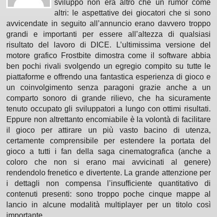
sviluppo non era altro che un rumor come
altri: le aspettative dei giocatori che si sono
avvicendate in seguito all’annuncio erano davvero troppo
grandi e importanti per essere all’altezza di qualsiasi
risultato del lavoro di DICE. L’ultimissima versione del
motore grafico Frostbite dimostra come il software abbia
ben pochi rivali svolgendo un egregio compito su tutte le
piattaforme e offrendo una fantastica esperienza di gioco e
un coinvolgimento senza paragoni grazie anche a un
comparto sonoro di grande rilievo, che ha sicuramente
tenuto occupato gli sviluppatori a lungo con ottimi risultati.
Eppure non altrettanto encomiabile è la volontà di facilitare
il gioco per attirare un più vasto bacino di utenza,
certamente comprensibile per estendere la portata del
gioco a tutti i fan della saga cinematografica (anche a
coloro che non si erano mai avvicinati al genere)
rendendolo frenetico e divertente. La grande attenzione per
i dettagli non compensa l’insufficiente quantitativo di
contenuti presenti: sono troppo poche cinque mappe al
lancio in alcune modalità multiplayer per un titolo così
importante.