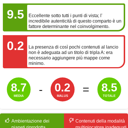
SONORO
9.5
Eccellente sotto tutti i punti di vista; l'
incredibile autenticità di questo comparto è un
fattore determinante nel coinvolgimento.
MALUS
0.2
La presenza di così pochi contenuti al lancio
non è adeguata ad un titolo di tripla A: era
necessario aggiungere più mappe come
minimo.
8.7
0.2
8.5
-
=
MEDIA
MALUS
TOTALE
Ambientazione dei
Contenuti della modalità
pianeti riprodotta
multigiocatore inadeguati