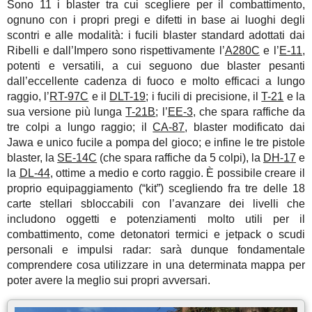
Sono 11 i blaster tra cui scegliere per il combattimento,
ognuno con i propri pregi e difetti in base ai luoghi degli
scontri e alle modalità: i fucili blaster standard adottati dai
Ribelli e dall’Impero sono rispettivamente l’
A280C
e l’
E-11
,
potenti e versatili, a cui seguono due blaster pesanti
dall’eccellente cadenza di fuoco e molto efficaci a lungo
raggio, l’
RT-97C
e il
DLT-19
; i fucili di precisione, il
T-21
e la
sua versione più lunga
T-21B
; l’
EE-3
, che spara raffiche da
tre colpi a lungo raggio; il
CA-87
, blaster modificato dai
Jawa e unico fucile a pompa del gioco; e infine le tre pistole
blaster, la
SE-14C
(che spara raffiche da 5 colpi), la
DH-17
e
la
DL-44
, ottime a medio e corto raggio. È possibile creare il
proprio equipaggiamento (“kit”) scegliendo fra tre delle 18
carte stellari sbloccabili con l’avanzare dei livelli che
includono oggetti e potenziamenti molto utili per il
combattimento, come detonatori termici e jetpack o scudi
personali e impulsi radar: sarà dunque fondamentale
comprendere cosa utilizzare in una determinata mappa per
poter avere la meglio sui propri avversari.