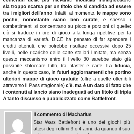
sia troppo scarsa per un titolo che si candida ad essere
tra i migliori dell’anno
. Infatti, al momento,
le mappe sono
poche, nonostante siano ben curate
, e spesso i
combattimenti si concentrano su piccole porzioni di quelle:
ciò si traduce in ore di gioco alla lunga ripetitive per la
mancanza di varietà. DICE ha pensato di far spendere i
crediti ottenuti, che potrebbe risultare eccessivi dopo 25
livelli, nelle ricariche delle carte stellari limitate, ma senza
questo meccanismo entro il livello 30 sarebbe stato già
possibile sbloccare tutto, tra blaster e carte.
La fiducia
,
anche in questo caso,
in futuri aggiornamenti che portino
ulteriori mappe di gioco gratuite
(oltre a quelle ottenibili
attraverso il Pass stagionale)
c’è, ma è un dato di fatto che
i contenuti al lancio siano inadeguati ad un titolo di tripla
A tanto discusso e pubblicizzato come Battlefront.
Il commento di Macharius
Star Wars Battlefront è uno dei giochi più
attesi degli ultimi 3 o 4 anni, da quando il suo