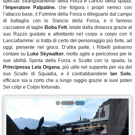
speciali Strangolamento della Forza e Lancio della spada,
l’
Imperatore Palpatine
, che folgora i propri nemici con
l’attacco base, il Fulmine della Forza o dileguarsi dal campo
di battaglia con lo Slancio della Forza, e il famoso
cacciatore di taglie
Boba Fett
, letale dalla distanza grazie al
suo Razzo guidato e altrettanto nel corpo a corpo con il
Lanciafiamme: si tratta di certo del personaggio più forte, ad
oggi, presente nel gioco. D’altra parte, i Ribelli potranno
contare su
Luke Skywalker
, molto agile e pericoloso per le
sue abilità Spinta della Forza e Scatto con la spada, la
Principessa Leia
Organa
, più utile nel supporto per via del
suo Scudo di Squadra, e il contrabbandiere
Ian Solo
,
efficace sia a corto che a lungo raggio grazie ai suoi poteri
Sei colpi e Colpo fortunato.