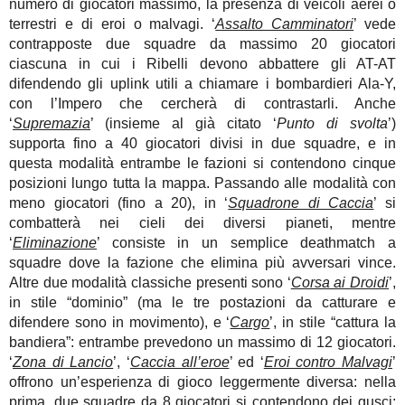
numero di giocatori massimo, la presenza di veicoli aerei o
terrestri e di eroi o malvagi. ‘
Assalto Camminatori
’ vede
contrapposte due squadre da massimo 20 giocatori
ciascuna in cui i Ribelli devono abbattere gli AT-AT
difendendo gli uplink utili a chiamare i bombardieri Ala-Y,
con l’Impero che cercherà di contrastarli. Anche
‘
Supremazia
’ (insieme al già citato ‘
Punto di svolta
’)
supporta fino a 40 giocatori divisi in due squadre, e in
questa modalità entrambe le fazioni si contendono cinque
posizioni lungo tutta la mappa. Passando alle modalità con
meno giocatori (fino a 20), in ‘
Squadrone di Caccia
’ si
combatterà nei cieli dei diversi pianeti, mentre
‘
Eliminazione
’ consiste in un semplice deathmatch a
squadre dove la fazione che elimina più avversari vince.
Altre due modalità classiche presenti sono ‘
Corsa ai Droidi
’,
in stile “dominio” (ma le tre postazioni da catturare e
difendere sono in movimento), e ‘
Cargo
’, in stile “cattura la
bandiera”: entrambe prevedono un massimo di 12 giocatori.
‘
Zona di Lancio
’, ‘
Caccia all’eroe
’ ed ‘
Eroi contro Malvagi
’
offrono un’esperienza di gioco leggermente diversa: nella
prima, due squadre da 8 giocatori si contendono dei gusci;