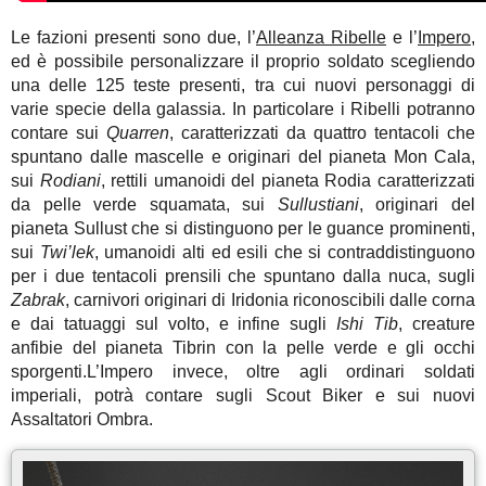
Le fazioni presenti sono due, l’
Alleanza Ribelle
e l’
Impero
,
ed è possibile personalizzare il proprio soldato scegliendo
una delle 125 teste presenti, tra cui nuovi personaggi di
varie specie della galassia. In particolare i Ribelli potranno
contare sui
Quarren
, caratterizzati da quattro tentacoli che
spuntano dalle mascelle e originari del pianeta Mon Cala,
sui
Rodiani
, rettili umanoidi del pianeta Rodia caratterizzati
da pelle verde squamata, sui
Sullustiani
, originari del
pianeta Sullust che si distinguono per le guance prominenti,
sui
Twi’lek
, umanoidi alti ed esili che si contraddistinguono
per i due tentacoli prensili che spuntano dalla nuca, sugli
Zabrak
, carnivori originari di Iridonia riconoscibili dalle corna
e dai tatuaggi sul volto, e infine sugli
Ishi Tib
, creature
anfibie del pianeta Tibrin con la pelle verde e gli occhi
sporgenti.L’Impero invece, oltre agli ordinari soldati
imperiali, potrà contare sugli Scout Biker e sui nuovi
Assaltatori Ombra.