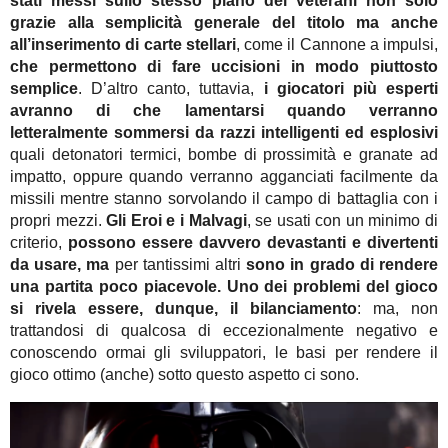
stati messi sullo stesso piano dei veterani non solo
grazie alla semplicità generale del titolo ma anche
all’inserimento di carte stellari
, come il Cannone a impulsi,
che permettono di fare uccisioni in modo piuttosto
semplice
. D’altro canto, tuttavia,
i giocatori più esperti
avranno di che lamentarsi quando verranno
letteralmente sommersi da razzi intelligenti ed esplosivi
quali detonatori termici, bombe di prossimità e granate ad
impatto, oppure quando verranno agganciati facilmente da
missili mentre stanno sorvolando il campo di battaglia con i
propri mezzi.
Gli Eroi e i Malvagi
, se usati con un minimo di
criterio,
possono essere davvero devastanti e divertenti
da usare, ma
per tantissimi altri
sono in grado di rendere
una partita poco piacevole.
Uno dei problemi del gioco
si rivela essere, dunque, il bilanciamento
: ma, non
trattandosi di qualcosa di eccezionalmente negativo e
conoscendo ormai gli sviluppatori, le basi per rendere il
gioco ottimo (anche) sotto questo aspetto ci sono.