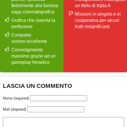
fedelmente alla famosa
un titolo di tripla A
saga cinematografica
Missioni in singolo e in
Grafica che rasenta la
cooperativa per alcuni
perfezione
tratti insignificanti
Comparto
sonoro eccellente
Coinvolgimento
massimo grazie ad un
gameplay frenetico
LASCIA UN COMMENTO
Nome (required)
Mail (required)