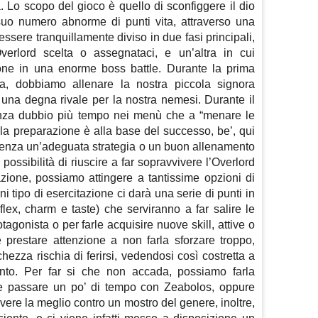
a. Lo scopo del gioco è quello di sconfiggere il dio
l suo numero abnorme di punti vita, attraverso una
 essere tranquillamente diviso in due fasi principali,
verlord scelta o assegnataci, e un’altra in cui
zione in una enorme boss battle. Durante la prima
a, dobbiamo allenare la nostra piccola signora
re una degna rivale per la nostra nemesi. Durante il
enza dubbio più tempo nei menù che a “menare le
 la preparazione è alla base del successo, be’, qui
 senza un’adeguata strategia o un buon allenamento
ssibilità di riuscire a far sopravvivere l’Overlord
azione, possiamo attingere a tantissime opzioni di
tipo di esercitazione ci darà una serie di punti in
reflex, charm e taste) che serviranno a far salire le
otagonista o per farle acquisire nuove skill, attive o
 prestare attenzione a non farla sforzare troppo,
zza rischia di ferirsi, vedendosi così costretta a
mento. Per far si che non accada, possiamo farla
rle passare un po’ di tempo con Zeabolos, oppure
avere la meglio contro un mostro del genere, inoltre,