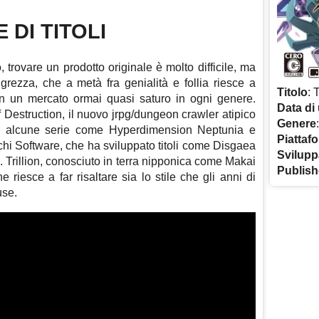
 DI TITOLI
trovare un prodotto originale è molto difficile, ma
grezza, che a metà fra genialità e follia riesce a
Titolo
: 
in un mercato ormai quasi saturo in ogni genere.
Data di 
of Destruction, il nuovo jrpg/dungeon crawler atipico
Genere
er alcune serie come Hyperdimension Neptunia e
Piattaf
i Software, che ha sviluppato titoli come
Disgaea
Svilupp
 Trillion, conosciuto in terra nipponica come Makai
Publish
e riesce a far risaltare sia lo stile che gli anni di
use.