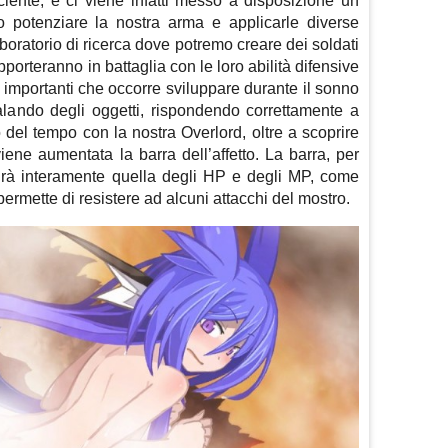
iciente, e ci viene infatti messo a disposizione un
o potenziare la nostra arma e applicarle diverse
laboratorio di ricerca dove potremo creare dei soldati
pporteranno in battaglia con le loro abilità difensive
 importanti che occorre sviluppare durante il sonno
Regalando degli oggetti, rispondendo correttamente a
el tempo con la nostra Overlord, oltre a scoprire
iene aumentata la barra dell’affetto. La barra, per
tuirà interamente quella degli HP e degli MP, come
permette di resistere ad alcuni attacchi del mostro.