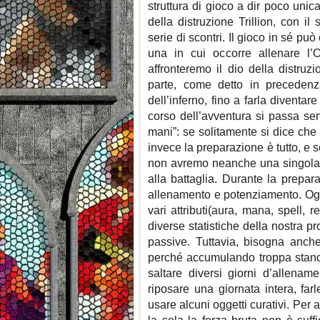
struttura di gioco a dir poco unic
della distruzione Trillion, con i
serie di scontri. Il gioco in sé può
una in cui occorre allenare l’O
affronteremo il dio della distru
parte, come detto in precedenz
dell’inferno, fino a farla diventa
corso dell’avventura si passa s
mani”: se solitamente si dice che
invece la preparazione è tutto, e
non avremo neanche una singola po
alla battaglia. Durante la prepar
allenamento e potenziamento. Ogni 
vari attributi(aura, mana, spell, 
diverse statistiche della nostra pr
passive. Tuttavia, bisogna anche
perché accumulando troppa stanche
saltare diversi giorni d’allena
riposare una giornata intera, fa
usare alcuni oggetti curativi. Per 