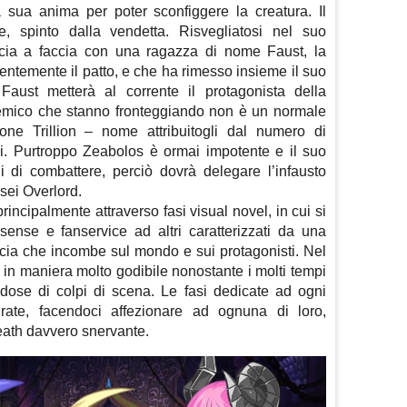
la sua anima per poter sconfiggere la creatura. Il
, spinto dalla vendetta. Risvegliatosi nel suo
accia a faccia con una ragazza di nome Faust, la
entemente il patto, e che ha rimesso insieme il suo
 Faust metterà al corrente il protagonista della
nemico che stanno fronteggiando non è un normale
ione Trillion – nome attribuitogli dal numero di
i. Purtroppo Zeabolos è ormai impotente e il suo
 di combattere, perciò dovrà delegare l’infausto
 sei Overlord.
principalmente attraverso fasi visual novel, in cui si
nse e fanservice ad altri caratterizzati da una
ccia che incombe sul mondo e sui protagonisti. Nel
 in maniera molto godibile nonostante i molti tempi
dose di colpi di scena. Le fasi dedicate ad ogni
ate, facendoci affezionare ad ognuna di loro,
death davvero snervante.