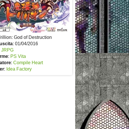
Trillion: God of Destruction
uscita
: 01/04/2016
:
JRPG
orme
:
PS Vita
atore
:
Compile Heart
er
:
Idea Factory