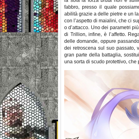
la sola la forza bruta non è suff
fabbro, presso il quale possiam
abilità grazie a delle pietre e un 
con l’aspetto di maialini, che ci su
o d’attacco. Uno dei parametri più
di Trillion, infine, è l’affetto. 
delle domande, oppure passando d
dei retroscena sul suo passato, v
gran parte della battaglia, sosti
una sorta di scudo protettivo, che 