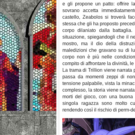
e gli propone un patto: offrire 
sovrano accetta immediatamente
castello, Zeabolos si troverà f
stessa che gli ha proposto preced
corpo dilaniato dalla battaglia.
situazione, spiegandogli che il 
mostro, ma il dio della distruz
maledizioni che gravano su di lu
corpo non è più nelle condizioni
compito di affrontare la divinità, le
La trama di Trillion viene narrata 
passa da momenti zeppi di nonse
tensione palpabile, vista la mina
complesso, la storia viene narrata
morti del gioco, con una buona 
singola ragazza sono molto cur
rendendo così il rischio di perm-