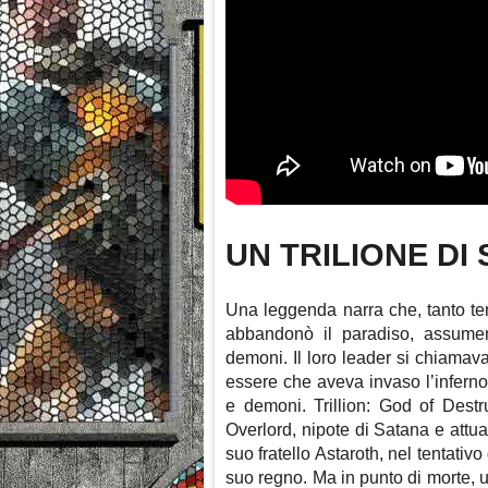
UN TRILIONE DI
Una leggenda narra che, tanto temp
abbandonò il paradiso, assumen
demoni. Il loro leader si chiamav
essere che aveva invaso l’inferno
e demoni. Trillion: God of Destr
Overlord, nipote di Satana e attual
suo fratello Astaroth, nel tentati
suo regno. Ma in punto di morte,