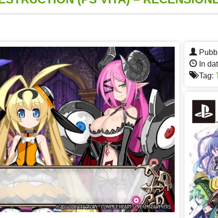
App
re
Pubbl
In dat
Tag: