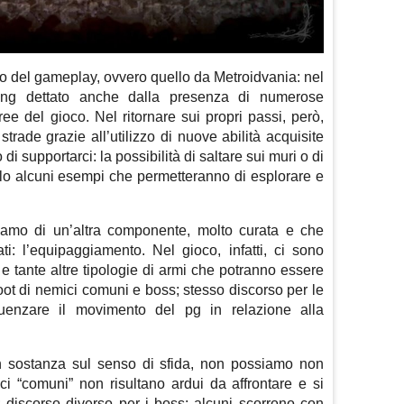
to del gameplay, ovvero quello da Metroidvania: nel
king dettato anche dalla presenza di numerose
ee del gioco. Nel ritornare sui propri passi, però,
rade grazie all’utilizzo di nuove abilità acquisite
i supportarci: la possibilità di saltare sui muri o di
olo alcuni esempi che permetteranno di esplorare e
hiamo di un’altra componente, molto curata e che
ati: l’equipaggiamento. Nel gioco, infatti, ci sono
 e tante altre tipologie di armi che potranno essere
loot di nemici comuni e boss; stesso discorso per le
uenzare il movimento del pg in relazione alla
in sostanza sul senso di sfida, non possiamo non
mici “comuni” non risultano ardui da affrontare e si
discorso diverso per i boss: alcuni scorrono con