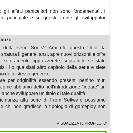
gli effetti particellari non sono fondamentali, il
lo principale e su questo fronte gli sviluppatori
renzo
i della serie Souls? Amerete questo titolo: la
snatura il genere, anzi, apre nuovi orizzonti e offre
e sicuramente apprezzerete, soprattutto se state
 III o qualsiasi altro capitolo della serie e siete
rno dello stesso genere).
e per originilità essendo presenti perfino muri
a come abbiamo detto nell'introduzione "ideare" un
anche sviluppare un titolo di tale qualità.
vicinanza alla serie di From Software possiamo
le e chi non gradisce la tipologia di gameplay non
VISUALIZZA IL PROFILO