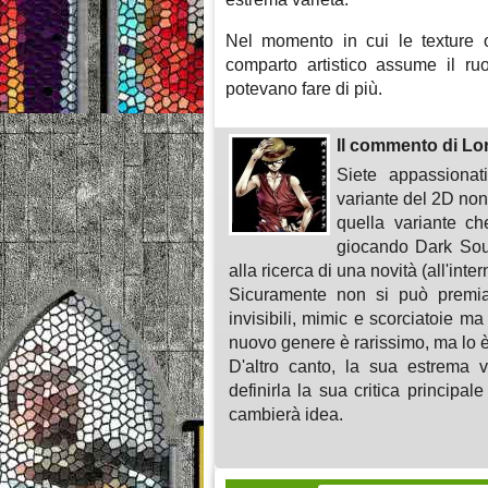
Nel momento in cui le texture o 
comparto artistico assume il ruo
potevano fare di più.
Il commento di Lo
Siete appassionat
variante del 2D non 
quella variante ch
giocando Dark Souls
alla ricerca di una novità (all'inte
Sicuramente non si può premiar
invisibili, mimic e scorciatoie m
nuovo genere è rarissimo, ma lo è 
D'altro canto, la sua estrema 
definirla la sua critica principa
cambierà idea.