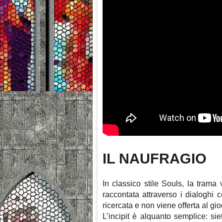
IL NAUFRAGIO
In classico stile Souls, la trama 
raccontata attraverso i dialoghi 
ricercata e non viene offerta al gio
L’incipit è alquanto semplice: s