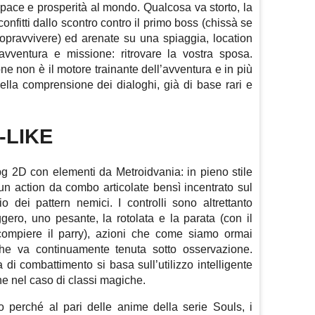
pace e prosperità al mondo. Qualcosa va storto, la
nfitti dallo scontro contro il primo boss (chissà se
sopravvivere) ed arenate su una spiaggia, location
avventura e missione: ritrovare la vostra sposa.
 non è il motore trainante dell’avventura e in più
nella comprensione dei dialoghi, già di base rari e
-LIKE
pg 2D con elementi da Metroidvania: in pieno stile
un action da combo articolate bensì incentrato sul
o dei pattern nemici. I controlli sono altrettanto
gero, uno pesante, la rotolata e la parata (con il
ompiere il parry), azioni che come siamo ormai
che va continuamente tenuta sotto osservazione.
 di combattimento si basa sull’utilizzo intelligente
che nel caso di classi magiche.
o perché al pari delle anime della serie Souls, i