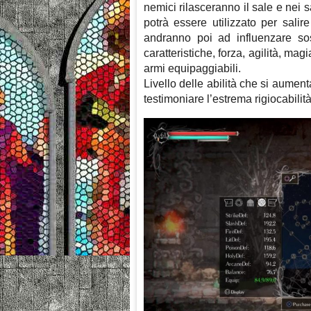
nemici rilasceranno il sale e nei sa
potrà essere utilizzato per salire
andranno poi ad influenzare sos
caratteristiche, forza, agilità, mag
armi equipaggiabili.
Livello delle abilità che si aumen
testimoniare l’estrema rigiocabilità