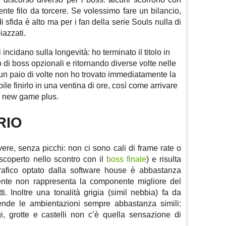
ente filo da torcere. Se volessimo fare un bilancio,
sfida è alto ma per i fan della serie Souls nulla di
iazzati.
incidano sulla longevità: ho terminato il titolo in
 di boss opzionali e ritornando diverse volte nelle
n paio di volte non ho trovato immediatamente la
ile finirlo in una ventina di ore, così come arrivare
il new game plus.
RIO
overe, senza picchi: non ci sono cali di frame rate o
 scoperto nello scontro con il
boss finale
) e risulta
grafico optato dalla software house è abbastanza
ente non rappresenta la componente migliore del
etti. Inoltre una tonalità grigia (simil nebbia) fa da
rende le ambientazioni sempre abbastanza simili:
i, grotte e castelli non c’è quella sensazione di