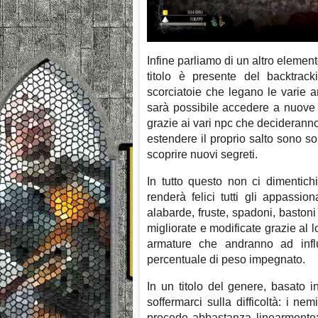
Infine parliamo di un altro elemen
titolo è presente del backtrac
scorciatoie che legano le varie ar
sarà possibile accedere a nuove st
grazie ai vari npc che decideranno d
estendere il proprio salto sono s
scoprire nuovi segreti.
In tutto questo non ci dimentic
renderà felici tutti gli appassion
alabarde, fruste, spadoni, bastoni
migliorate e modificate grazie al 
armature che andranno ad infl
percentuale di peso impegnato.
In un titolo del genere, basato 
soffermarci sulla difficoltà: i ne
procede abbastanza linearmente; 