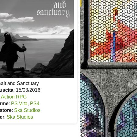
Salt and Sanctuary
uscita
: 15/03/2016
:
Action RPG
orme
:
PS Vita
,
PS4
atore
:
Ska Studios
er
:
Ska Studios