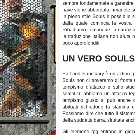
sembra fondamentale a garantire 
nave viene abbordata, rimanete sco
in pieno stile Souls è possibile 
dalla quale comincia la vostra 
Ribadiamo comunque: la narrazione
la traduzione italiana non aiuta 
poco approfonditi.
UN VERO SOULS
Salt and Sanctuary è un action-r
Souls non ci troveremo di fronte 
tempismo d’attacco e sullo studi
semplici: abbiamo un attacco leg
tempismo giusto si può anche c
abituati richiedono la stamina 
Possiamo dire che tutto il sistema
della suddetta barra, sfruttata an
Gli elementi rpg entrano in gioc