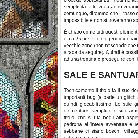
semplicità, altri vi daranno veram
comunque, diremmo che il tasso di 
impossibile e non si troveranno sp
È chiaro come tutti questi elementi 
circa 25 ore, sconfiggendo un paio
vecchie zone (non nascondo che u
strada da seguire). Quindi è possib
ad una trentina e proseguire con 
SALE E SANTUA
Tecnicamente il titolo fa il suo d
importanti bug (a parte un glitch
quindi giocabilissimo. Lo stile 
elementare, semplice e sicuram
titolo, che si rifà negli altri asp
padrona all’intera avventura e 
sebbene ci siano boschi, villagg
estrema varietà.