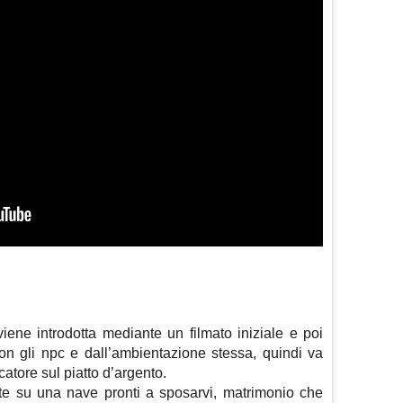
viene introdotta mediante un filmato iniziale e poi
con gli npc e dall’ambientazione stessa, quindi va
catore sul piatto d’argento.
iete su una nave pronti a sposarvi, matrimonio che