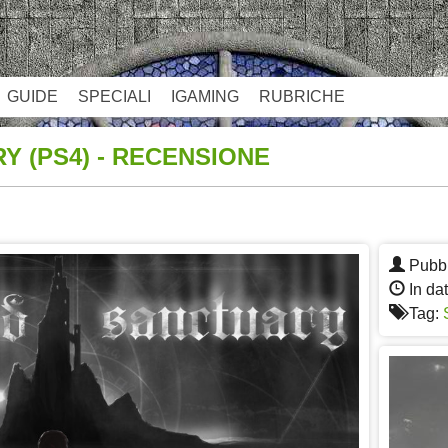
GUIDE
SPECIALI
IGAMING
RUBRICHE
Y (PS4) - RECENSIONE
App
re
Pubbl
In dat
Tag: