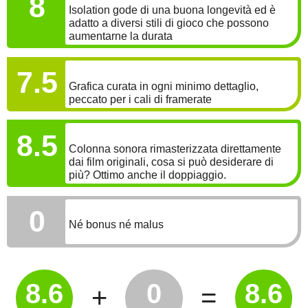
8
Isolation gode di una buona longevità ed è
adatto a diversi stili di gioco che possono
aumentarne la durata
GRAFICA
7.5
Grafica curata in ogni minimo dettaglio,
peccato per i cali di framerate
SONORO
8.5
Colonna sonora rimasterizzata direttamente
dai film originali, cosa si può desiderare di
più? Ottimo anche il doppiaggio.
BONUS
0
Né bonus né malus
8.6
0
8.6
+
=