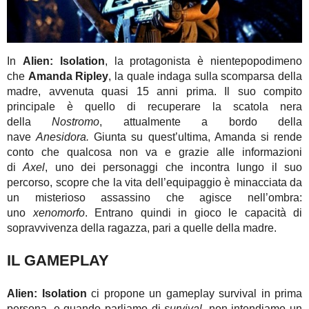
In
Alien: Isolation
, la protagonista è nientepopodimeno
che
Amanda Ripley
, la quale indaga sulla scomparsa della
madre, avvenuta quasi 15 anni prima. Il suo compito
principale è quello di recuperare la scatola nera
della
Nostromo
, attualmente a bordo della
nave
Anesidora.
Giunta su quest’ultima, Amanda si rende
conto che qualcosa non va e grazie alle informazioni
di
Axel
, uno dei personaggi che incontra lungo il suo
percorso, scopre che la vita dell’equipaggio è minacciata da
un misterioso assassino che agisce nell’ombra:
uno
xenomorfo
. Entrano quindi in gioco le capacità di
sopravvivenza della ragazza, pari a quelle della madre.
IL GAMEPLAY
Alien: Isolation
ci propone un gameplay survival in prima
persona, e quando parliamo di
survival
, non intendiamo un