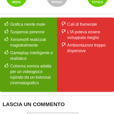
MEDIA
BONUS
TOTALE
Grafica niente male
Cali di framerate
Suspense perenne
L'IA poteva essere
sviluppata meglio
Xenomorfi realizzati
magistralmente
Ambientazioni troppo
dispersive
Gameplay intelligente e
realistico
Colonna sonora adatta
per un videogioco
ispirato da un kolossal
cinematografico
LASCIA UN COMMENTO