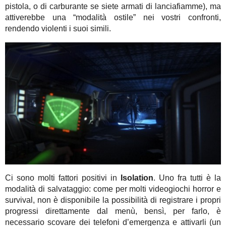
pistola, o di carburante se siete armati di lanciafiamme), ma
attiverebbe una “modalità ostile” nei vostri confronti,
rendendo violenti i suoi simili.
Ci sono molti fattori positivi in
Isolation
. Uno fra tutti è la
modalità di salvataggio: come per molti videogiochi horror e
survival, non è disponibile la possibilità di registrare i propri
progressi direttamente dal menù, bensì, per farlo, è
necessario scovare dei telefoni d’emergenza e attivarli (un