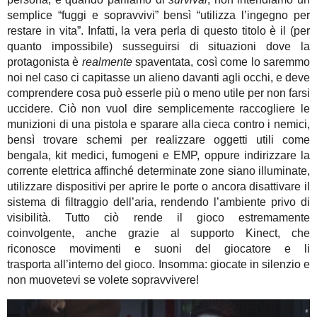
semplice “fuggi e sopravvivi” bensì “utilizza l’ingegno per
restare in vita”. Infatti, la vera perla di questo titolo è il (per
quanto impossibile) susseguirsi di situazioni dove la
protagonista è
realmente
spaventata, così come lo saremmo
noi nel caso ci capitasse un alieno davanti agli occhi, e deve
comprendere cosa può esserle più o meno utile per non farsi
uccidere. Ciò non vuol dire semplicemente raccogliere le
munizioni di una pistola e sparare alla cieca contro i nemici,
bensì trovare schemi per realizzare oggetti utili come
bengala, kit medici, fumogeni e EMP, oppure indirizzare la
corrente elettrica affinché determinate zone siano illuminate,
utilizzare dispositivi per aprire le porte o ancora disattivare il
sistema di filtraggio dell’aria, rendendo l’ambiente privo di
visibilità. Tutto ciò rende il gioco estremamente
coinvolgente, anche grazie al supporto Kinect, che
riconosce movimenti e suoni del giocatore e li
trasporta all’interno del gioco. Insomma: giocate in silenzio e
non muovetevi se volete sopravvivere!