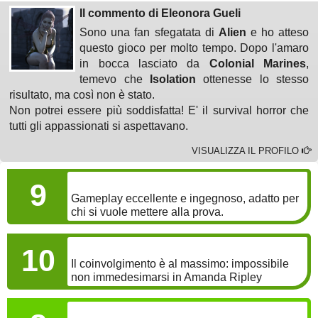
Il commento di Eleonora Gueli
Sono una fan sfegatata di
Alien
e ho atteso
questo gioco per molto tempo. Dopo l'amaro
in bocca lasciato da
Colonial Marines
,
temevo che
Isolation
ottenesse lo stesso
risultato, ma così non è stato.
Non potrei essere più soddisfatta! E' il survival horror che
tutti gli appassionati si aspettavano.
VISUALIZZA IL PROFILO
GAMEPLAY
9
Gameplay eccellente e ingegnoso, adatto per
chi si vuole mettere alla prova.
COINVOLGIMENTO
10
Il coinvolgimento è al massimo: impossibile
non immedesimarsi in Amanda Ripley
LONGEVITÀ