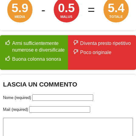
5.9
0.5
5.4
-
=
MEDIA
MALUS
TOTALE
Armi sufficientemente
Diventa presto ripetitivo
numerose e diversificate
Poco originale
Buona colonna sonora
LASCIA UN COMMENTO
Nome (required)
Mail (required)