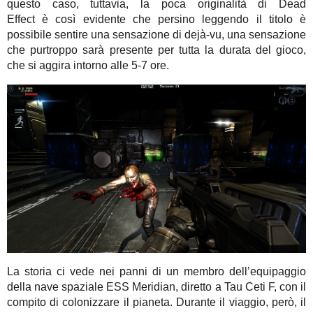
questo caso, tuttavia, la poca originalità di Dead
Effect è così evidente che persino leggendo il titolo è
possibile sentire una sensazione di dejà-vu, una sensazione
che purtroppo sarà presente per tutta la durata del gioco,
che si aggira intorno alle 5-7 ore.
La storia ci vede nei panni di un membro dell’equipaggio
della nave spaziale ESS Meridian, diretto a Tau Ceti F, con il
compito di colonizzare il pianeta. Durante il viaggio, però, il