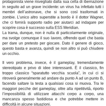
protagonista viene risvegliato dalla sua cella di ibernazione
in seguito ad un grave incidente: un virus ha infettato tutti i
membri dell’astronave, che si sono così trasformati in
zombie. L’unico altro superstite a bordo è il dottor Wagner,
che ci fornirà supporto radio per aiutarci ad indagare per
scoprire cosa è successo sulla ESS Meridian.
La trama, dunque, non è nulla di particolarmente originale,
ma svolge comunque il suo lavoro, offrendo quel che basta
per dare un pretesto per giocare. Dato il genere di gioco,
questo basta e avanza, quindi se non altro si può chiudere
un occhio.
Il vero problema, invece, è il gameplay, tremendamente
stereotipato e privo di idee interessanti. È il classico, fin
troppo classico “sparatutto vecchia scuola”, in cui ci si
ritroverà generalmente ad andare da punto A ad un punto B,
facendo saltare la testa a qualsiasi cosa si muova. Tra le
maggiori pecche del gameplay, oltre alla ripetitività, riporto
l’impossibilità di utilizzare attacchi corpo a corpo, una
mancanza spesso fastidiosa e che potrebbe mettere in
difficoltà in alcune situazioni.