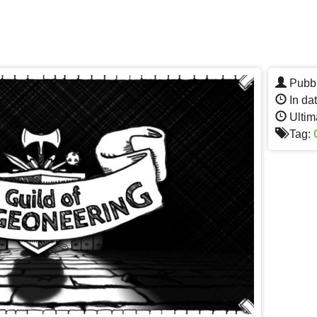
Pubbl
In dat
Ultima
Tag: