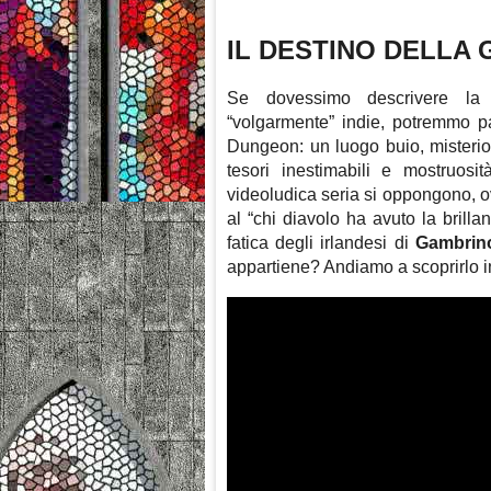
IL DESTINO DELLA 
Se dovessimo descrivere la b
“volgarmente” indie, potremmo p
Dungeon: un luogo buio, misterios
tesori inestimabili e mostruosit
videoludica seria si oppongono, o
al “chi diavolo ha avuto la brill
fatica degli irlandesi di
Gambrin
appartiene? Andiamo a scoprirlo 