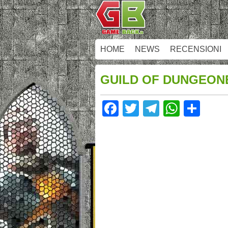
HOME
NEWS
RECENSIONI
GUILD OF DUNGEONE
Facebook
Twitter
Telegram
Whats
Sha