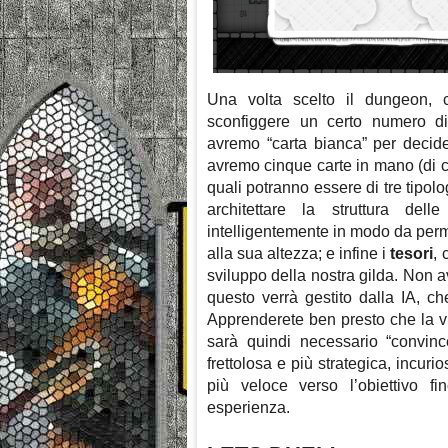
Una volta scelto il dungeon, c
sconfiggere un certo numero di
avremo “carta bianca” per decide
avremo cinque carte in mano (di c
quali potranno essere di tre tipolog
architettare la struttura dell
intelligentemente in modo da perme
alla sua altezza; e infine i
tesori
, 
sviluppo della nostra gilda. Non av
questo verrà gestito dalla IA, che
Apprenderete ben presto che la vi
sarà quindi necessario “convinc
frettolosa e più strategica, incur
più veloce verso l’obiettivo f
esperienza.