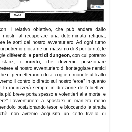
on il relativo obiettivo, che può andare dallo
 mostri al recuperare una determinata reliquia,
re le sorti del nostro avventuriero. Ad ogni turno
ui potremo giocarne un massimo di 3 per turno), le
ie differenti: le
parti di dungeon
, con cui potremo
e stanz; i
mostri
, che dovremo posizionare
ttere al nostro avventuriero di fronteggiare nemici
che ci permetteranno di raccogliere monete utili allo
remo il controllo diretto sul nostro “eroe” in quanto
 lo indirizzerà sempre in direzione dell’obiettivo.
a più breve porta spesso e volentieri alla morte, e
ere” l’avventuriero a spostarsi in maniera meno
iosendolo posizionando tesori e bloccando la strada
inchè non avremo acquisito un certo livello di