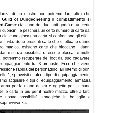
tanza di un mostro non potremo fare altro che
n Guild of Dungeoneering il combattimento si
ard-Game
: ciascuno dei duellanti godrà di un certo
 cuoricini, e pescherà un certo numero di carte dal
 ciascuno gioca una carta, si confrontano gli effetti
nti vita. Sono presenti carte che effettuano danno
anno magico, esistono carte che bloccano i danni
danni senza possibilità di essere bloccati e molto
tro, potremmo recuperare del loot dal suo cadavere,
equipaggiamento tra 3 proposte. Ecco che viene
gressione rapida del personaggio: all’interno di ogni
llo 1, sprovvisti di alcun tipo di equipaggiamento.
remo acquisire 4 tipi di equipaggiamento: armatura
a, arma per la mano destra e oggetto per la mano
delle carte in più per il nostro mazzo, oltre a farci
e nostre possibilità strategiche in battaglia e
 sopravvivenza.