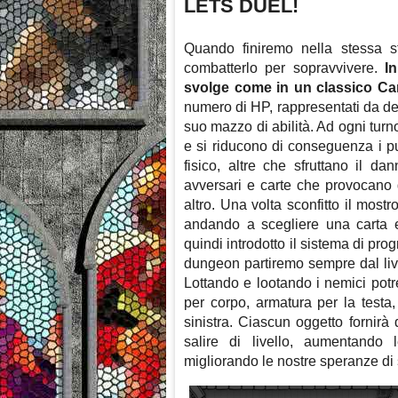
LETS DUEL!
Quando finiremo nella stessa s
combatterlo per sopravvivere.
I
svolge come in un classico C
numero di HP, rappresentati da dei
suo mazzo di abilità. Ad ogni turno
e si riducono di conseguenza i pu
fisico, altre che sfruttano il d
avversari e carte che provocano 
altro. Una volta sconfitto il mos
andando a scegliere una carta 
quindi introdotto il sistema di pro
dungeon partiremo sempre dal live
Lottando e lootando i nemici pot
per corpo, armatura per la test
sinistra. Ciascun oggetto fornirà 
salire di livello, aumentando l
migliorando le nostre speranze di