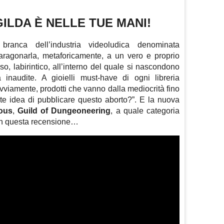
GILDA È NELLE TUE MANI!
ranca dell’industria videoludica denominata
aragonarla, metaforicamente, a un vero e proprio
o, labirintico, all’interno del quale si nascondono
à inaudite. A gioielli must-have di ogni libreria
vviamente, prodotti che vanno dalla mediocrità fino
ante idea di pubblicare questo aborto?”. E la nuova
ous
,
Guild of Dungeoneering
, a quale categoria
in questa recensione…