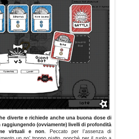
he diverte e richiede anche una buona dose di
n raggiungendo (ovviamente) livelli di profondità
me virtuali e non
. Peccato per l’assenza di
imento un po’ troppo piatto, nonchè per il ruolo a