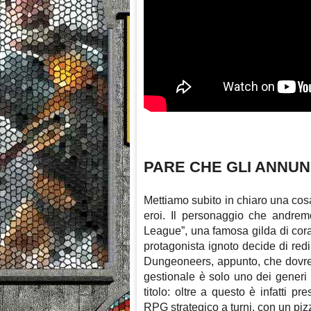
PARE CHE GLI ANNUN
Mettiamo subito in chiaro una cos
eroi. Il personaggio che andremo
League”, una famosa gilda di cora
protagonista ignoto decide di red
Dungeoneers, appunto, che dovrem
gestionale è solo uno dei generi
titolo: oltre a questo è infatti
RPG strategico a turni, con un pi