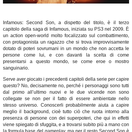
Infamous: Second Son, a dispetto del titolo, è il terzo
capitolo della saga di Infamous, iniziata su PS3 nel 2009. È
un action open-world molto focalizzato sul combattimento,
con protagonista un ragazzo che si trova improvvisamente
dotato di poteri sovrumani in un mondo che non accetta le
persone come lui, e con davanti la scelta di come
presentarsi a questo mondo, se come eroe o mostro
sanguinario.
Serve aver giocato i precedenti capitoli della serie per capire
questo? No, decisamente no, perché i personaggi sono tutti
dal primo all’ultimo nuovi e le due vicende non sono
collegate se non per il fatto di essere ambientate nello
stesso universo. Conoscerli probabilmente aiuta a capire
meglio il background, cioè tutto ciò che ruota intorno alla
presenza di persone con dei superpoteri, che qui in effetti
viene spiegato di sfuggita, e a trovarsi subito più a mano con
la formula base del gameplay, ma per il resto Second Son è