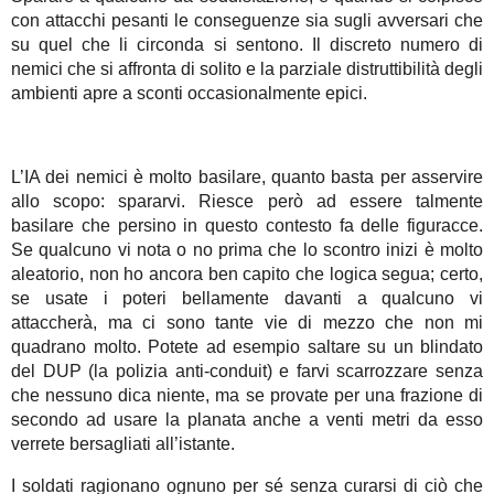
con attacchi pesanti le conseguenze sia sugli avversari che
su quel che li circonda si sentono. Il discreto numero di
nemici che si affronta di solito e la parziale distruttibilità degli
ambienti apre a sconti occasionalmente epici.
L’IA dei nemici è molto basilare, quanto basta per asservire
allo scopo: spararvi. Riesce però ad essere talmente
basilare che persino in questo contesto fa delle figuracce.
Se qualcuno vi nota o no prima che lo scontro inizi è molto
aleatorio, non ho ancora ben capito che logica segua; certo,
se usate i poteri bellamente davanti a qualcuno vi
attaccherà, ma ci sono tante vie di mezzo che non mi
quadrano molto. Potete ad esempio saltare su un blindato
del DUP (la polizia anti-conduit) e farvi scarrozzare senza
che nessuno dica niente, ma se provate per una frazione di
secondo ad usare la planata anche a venti metri da esso
verrete bersagliati all’istante.
I soldati ragionano ognuno per sé senza curarsi di ciò che