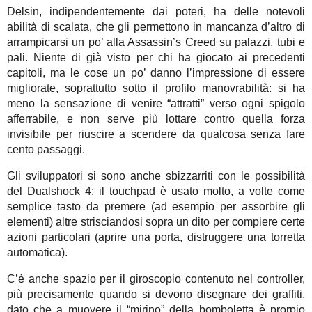
Delsin, indipendentemente dai poteri, ha delle notevoli
abilità di scalata, che gli permettono in mancanza d’altro di
arrampicarsi un po’ alla Assassin’s Creed su palazzi, tubi e
pali. Niente di già visto per chi ha giocato ai precedenti
capitoli, ma le cose un po’ danno l’impressione di essere
migliorate, soprattutto sotto il profilo manovrabilità: si ha
meno la sensazione di venire “attratti” verso ogni spigolo
afferrabile, e non serve più lottare contro quella forza
invisibile per riuscire a scendere da qualcosa senza fare
cento passaggi.
Gli sviluppatori si sono anche sbizzarriti con le possibilità
del Dualshock 4; il touchpad è usato molto, a volte come
semplice tasto da premere (ad esempio per assorbire gli
elementi) altre strisciandosi sopra un dito per compiere certe
azioni particolari (aprire una porta, distruggere una torretta
automatica).
C’è anche spazio per il giroscopio contenuto nel controller,
più precisamente quando si devono disegnare dei graffiti,
dato che a muovere il “mirino” della bomboletta è prorpio