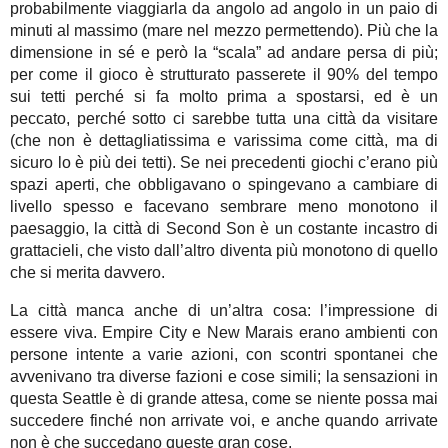
probabilmente viaggiarla da angolo ad angolo in un paio di
minuti al massimo (mare nel mezzo permettendo). Più che la
dimensione in sé e però la “scala” ad andare persa di più;
per come il gioco è strutturato passerete il 90% del tempo
sui tetti perché si fa molto prima a spostarsi, ed è un
peccato, perché sotto ci sarebbe tutta una città da visitare
(che non è dettagliatissima e varissima come città, ma di
sicuro lo è più dei tetti). Se nei precedenti giochi c’erano più
spazi aperti, che obbligavano o spingevano a cambiare di
livello spesso e facevano sembrare meno monotono il
paesaggio, la città di Second Son è un costante incastro di
grattacieli, che visto dall’altro diventa più monotono di quello
che si merita davvero.
La città manca anche di un’altra cosa: l’impressione di
essere viva. Empire City e New Marais erano ambienti con
persone intente a varie azioni, con scontri spontanei che
avvenivano tra diverse fazioni e cose simili; la sensazioni in
questa Seattle è di grande attesa, come se niente possa mai
succedere finché non arrivate voi, e anche quando arrivate
non è che succedano queste gran cose.