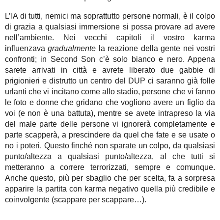
L’IA di tutti, nemici ma soprattutto persone normali, è il colpo
di grazia a qualsiasi immersione si possa provare ad avere
nell’ambiente. Nei vecchi capitoli il vostro karma
influenzava
gradualmente
la reazione della gente nei vostri
confronti; in Second Son c’è solo bianco e nero. Appena
sarete arrivati in città e avrete liberato due gabbie di
prigionieri e distrutto un centro del DUP ci saranno già folle
urlanti che vi incitano come allo stadio, persone che vi fanno
le foto e donne che gridano che vogliono avere un figlio da
voi (e non è una battuta), mentre se avete intrapreso la via
del male parte delle persone vi ignorerà completamente e
parte scapperà, a prescindere da quel che fate e se usate o
no i poteri. Questo finché non sparate un colpo, da qualsiasi
punto/altezza a qualsiasi punto/altezza, al che tutti si
metteranno a correre terrorizzati, sempre e comunque.
Anche questo, più per sbaglio che per scelta, fa a sorpresa
apparire la partita con karma negativo quella più credibile e
coinvolgente (scappare per scappare…).