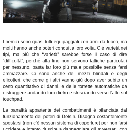
I nemici sono quasi tutti equipaggiati con armi da fuoco, ma
molti hanno anche poteri conduit a loro volta. C’è varietà nei
tipi, ma più che “varietà” sarebbe forse il caso di dire
“difficoltà”, perché alla fine non servono tattiche particolari
per nessuno, basta far loro più male possibile senza farsi
ammazzare. Ci sono anche dei mezzi blindati e degli
elicotteri, che come gli altri vanno giù dopo aver subito un
certo quantitativo di danni, e delle torrette automatiche da
distruggere andando loro dietro e strisciando verso l’alto sul
touchpad.
La banalità appartente dei combattimenti è bilanciata dal
funzionamento dei poteri di Delsin. Bisogna costantemente
spostarsi (non c’è nessun sistema di coperture) per non farsi
uccidere e intanto riuscire a danneggiare gli avversari, con