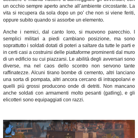
un occhio sempre aperto anche all’ambiente circostante. La
vita si recupera da sola dopo un po’ che non si viene feriti,
oppure subito quando si assorbe un elemento.
Anche i nemici, dal canto loro, si muovono parecchio. I
semplici militari a piedi cambiano posizione, ma sono
soprattutto i soldati dotati di poteri a saltare da tutte le parti e
in certi casi a costruirsi delle piattaforme prominenti dal muro
di un edificio su cui piazzarsi. Le abilità degli avversari sono
diverse, ma nel caos dello scontro non servono tante
raffinatezze. Alcuni tirano bombe di cemento, altri lanciano
una sorta di pompata, altri ancora cercano di intrappolarvi e
quelli più grossi producono onde di detriti. Non mancano
anche soldati con armamenti molto pesanti (gatling), e gli
elicotteri sono equipaggiati con razzi.