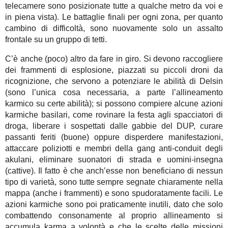
telecamere sono posizionate tutte a qualche metro da voi e
in piena vista). Le battaglie finali per ogni zona, per quanto
cambino di difficoltà, sono nuovamente solo un assalto
frontale su un gruppo di tetti.
C’è anche (poco) altro da fare in giro. Si devono raccogliere
dei frammenti di esplosione, piazzati su piccoli droni da
ricognizione, che servono a potenziare le abilità di Delsin
(sono l’unica cosa necessaria, a parte l’allineamento
karmico su certe abilità); si possono compiere alcune azioni
karmiche basilari, come rovinare la festa agli spacciatori di
droga, liberare i sospettati dalle gabbie del DUP, curare
passanti feriti (buone) oppure disperdere manifestazioni,
attaccare poliziotti e membri della gang anti-conduit degli
akulani, eliminare suonatori di strada e uomini-insegna
(cattive). Il fatto è che anch’esse non beneficiano di nessun
tipo di varietà, sono tutte sempre segnate chiaramente nella
mappa (anche i frammenti) e sono spudoratamente facili. Le
azioni karmiche sono poi praticamente inutili, dato che solo
combattendo consonamente al proprio allineamento si
accumula karma a volontà e che le scelte delle missioni