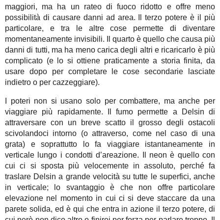
maggiori, ma ha un rateo di fuoco ridotto e offre meno
possibilità di causare danni ad area. Il terzo potere è il più
particolare, e tra le altre cose permette di diventare
momentaneamente invisibili. Il quarto è quello che causa più
danni di tutti, ma ha meno carica degli altri e ricaricarlo è più
complicato (e lo si ottiene praticamente a storia finita, da
usare dopo per completare le cose secondarie lasciate
indietro o per cazzeggiare).
I poteri non si usano solo per combattere, ma anche per
viaggiare più rapidamente. Il fumo permette a Delsin di
attraversare con un breve scatto il grosso degli ostacoli
scivolandoci intorno (o attraverso, come nel caso di una
grata) e soprattutto lo fa viaggiare istantaneamente in
verticale lungo i condotti d’areazione. Il neon è quello con
cui ci si sposta più velocemente in assoluto, perché fa
traslare Delsin a grande velocità su tutte le superfici, anche
in verticale; lo svantaggio è che non offre particolare
elevazione nel momento in cui ci si deve staccare da una
parete solida, ed è qui che entra in azione il terzo potere, di
cui però non dico altro o finirei per forza per parlare troppo. Il