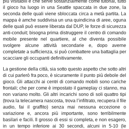
più visitabili e che serve sostanzialmente come tutorial, tutto
il gioco ha luogo in una Seattle spaccata in due zone, la
seconda delle quali viene sbloccata circa a metà partita. La
mappa è amche suddivisa un una quindicina di aree, oguna
delle quali può essere liberata dal DUP, le forze di sicurezza
anti-conduit; bisogna prima distruggere il centro di comando
mobile presente nel quartiere, al che diventa possibile
svolgere alcune attività secondarie e, dopo averne
completate a sufficienza, si può combattere una battaglia per
scacciare gli occupanti definitivamente.
La gestione della città, sia sotto questo aspetto che sotto altri
di cui parlerò fra poco, è sicuramente il punto più debole del
gioco. Gli attacchi ai centri di comando mobili sono cariche
frontali; che per come è impostato il gameplay ci stanno, ma
non variano molto. Gli altri incarichi sono di soli quattro tipi
(trova la telecamera nascosta, trova l’infiltrato, recupera il file
audio, fai il graffito) senza mai nessuna eccezione o
variazione e, ancora più importante, sono terribilmente
basilari e facili. Il grosso di essi si completa, e non esagero,
in un tempo inferiore ai 30 secondi, alcuni in 5-10 (le