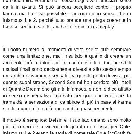
non determina veramente il corso degli eventi traccia il solco
da lì in avanti. Si può ancora scegliere contro il proprio
karma, ma ha – se possibile – ancora meno senso che in
Infamous 1 e 2, perché tutto prende una piega coerente in
base al sentiero scelto, anche in termini di gameplay.
Il ridotto numero di momenti di vera scelta può sembrare
come una limitazione, ma il risultato è quello di creare un
ambiente più “controllato” in cui in effetti i due possibili
risultati finali sono decisamente diversi e allo stesso tempo
entrambi decisamente sensati. Da questo punto di vista, per
quanto suoni strano, Second Son mi ha ricordato più i titoli
di Quantic Dream che gli altri Infamous, e non lo dico affatto
in senso dispregiativo, ma solo per quel che vuol dire: la
trama dà la sensazione di cambiare di più in base al karma
scelto, quando in realtà non cambia quasi per niente.
Il motivo è semplice: Delsin e il suo lato umano sono molto
più al centro della vicenda di quanto non fosse per Cole.
Infamous 1 e 2 erano la storia di come tale Cole McGrath fa