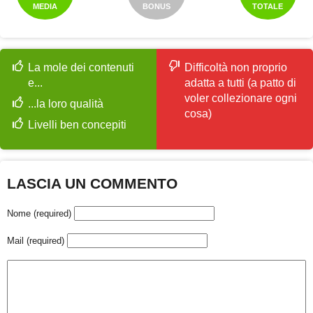
MEDIA
BONUS
TOTALE
La mole dei contenuti
Difficoltà non proprio
e...
adatta a tutti (a patto di
voler collezionare ogni
...la loro qualità
cosa)
Livelli ben concepiti
LASCIA UN COMMENTO
Nome (required)
Mail (required)