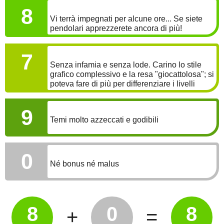
LONGEVITÀ
8
Vi terrà impegnati per alcune ore... Se siete
pendolari apprezzerete ancora di più!
GRAFICA
7
Senza infamia e senza lode. Carino lo stile
grafico complessivo e la resa "giocattolosa"; si
poteva fare di più per differenziare i livelli
SONORO
9
Temi molto azzeccati e godibili
BONUS
0
Né bonus né malus
8
0
8
+
=