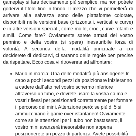
gameplay si farà decisamente più semplice, ma non potrete
godervi il titolo fino in fondo. Il mezzo che vi permetterà di
arrivare alla salvezza sono delle piattaforme colorate,
disponibili nelle versioni base (orizzontali, verticali e curve)
e in altre versioni speciali, come molle, croci, curve rotanti e
simili. Come fare? Ovviamente sarete armati del vostro
pennino e della vostra (si spera) inesauribile forza di
volontà. A seconda della modalità principale a cui
deciderete di dedicarvi, ci saranno delle regole ben precise
da rispettare. Ecco cosa vi ritroverete ad affrontare:
Mario in marcia: Una delle modalità più ansiogene! In
capo a pochi secondi pezzi da posizionare inizieranno
a cadere dall’alto nel vostro schermo inferiore
attraverso un tubo, e dovrete usare la vostra calma e i
vostri riflessi per posizionarli correttamente per formare
il percorso del mini. Attenzione però: se più di 5 si
ammucchiano è game over istantaneo! Ovviamente
come se le attenzioni per il tubo non bastassero, il
vostro mini avanzerà inesorabile non appena
posizionerete un pezzo di partenza. Avete possibilità