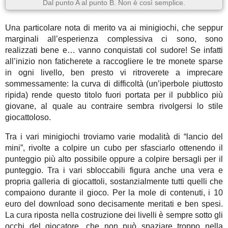
Dal punto A al punto B. Non è così semplice.
Una particolare nota di merito va ai minigiochi, che seppur
marginali all’esperienza complessiva ci sono, sono
realizzati bene e… vanno conquistati col sudore! Se infatti
all’inizio non faticherete a raccogliere le tre monete sparse
in ogni livello, ben presto vi ritroverete a imprecare
sommessamente: la curva di difficoltà (un’iperbole piuttosto
ripida) rende questo titolo fuori portata per il pubblico più
giovane, al quale au contraire sembra rivolgersi lo stile
giocattoloso.
Tra i vari minigiochi troviamo varie modalità di “lancio del
mini”, rivolte a colpire un cubo per sfasciarlo ottenendo il
punteggio più alto possibile oppure a colpire bersagli per il
punteggio. Tra i vari sbloccabili figura anche una vera e
propria galleria di giocattoli, sostanzialmente tutti quelli che
compaiono durante il gioco. Per la mole di contenuti, i 10
euro del download sono decisamente meritati e ben spesi.
La cura riposta nella costruzione dei livelli è sempre sotto gli
occhi del giocatore, che non può spaziare troppo nella