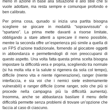
meno in azione in base alla situazione e allo stile che si
vuole adottare, ma resta sempre e comunque profondo e
ben calibrato.
Per prima cosa, qunado si inizia una partita bisogna
scegliere se giocare in modalità “sopravvissuto” o
“spartano”. La prima mette davanti a risorse limitate,
obbligando a stare attenti a sprecare il meno possibile,
mentre la seconda offre un’esperienza più simile a quella di
un FPS d’azione tradizionale, fornendo al giocatore oggetti
in abbondanza e permettendogli di non preoccuparsi di
questo aspetto. Una volta fatta questa prima scelta bisogna
impostare la difficoltà vera e propria, scegliendo tra normale
(si ha molta vita e la salute si rigenera da sola col tempo),
difficile (meno vita e niente rigenerazione), ranger (niente
interfaccia, e sia voi che i nemici siete estremamente
vulnerabili) e ranger difficile (come ranger, solo che più si
procede nella campagna più la difficoltà aumenta).
Insomma, anche se abbastanza basilare il menu delle
difficoltà permette senza problemi di trovare un’opzione che
faccia al caso di ciascuno.