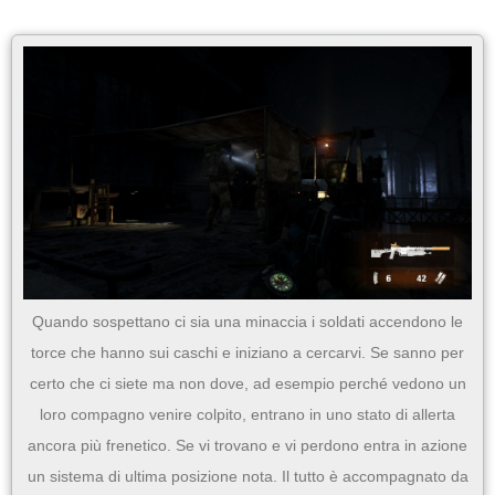
Quando sospettano ci sia una minaccia i soldati accendono le
torce che hanno sui caschi e iniziano a cercarvi. Se sanno per
certo che ci siete ma non dove, ad esempio perché vedono un
loro compagno venire colpito, entrano in uno stato di allerta
ancora più frenetico. Se vi trovano e vi perdono entra in azione
un sistema di ultima posizione nota. Il tutto è accompagnato da