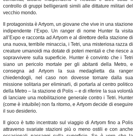
controllo di gruppi belligeranti simili alle dittature militari del
vecchio mondo.
Il protagonista è Artyom, un giovane che vive in una stazione
indipendente l’Expo. Un ranger di nome Hunter fa visita
all’Expo e racconta ad Artyom e al direttore della stazione di
una nuova, terribile minaccia, i Tetri, una misteriosa razza di
creature umanoidi ma dotate di poteri mentali e che riesce a
sopravvivere sulla superficie. Hunter è convinto che i Tetri
siano un pericolo mortale per gli abitanti della Metro, e
consegna ad Artyom la sua medaglietta da ranger
chiedendogli, nel caso non dovesse tornare dalla sua
missione solitaria per eliminarli, di portarla al centro politico
della Metro – la stazione di Polis – e di riferire la sua volontà
di lanciare una mobilitazione generale contro i Tetri. Hunter
(come è intuibile) non fa ritorno, e Artyom decide di eseguire
il suo desiderio.
Il gioco è tutto incentrato sul viaggio di Artyom fino a Polis
attraverso svariate stazioni più o meno ostili e con anche
occasionali passaggi sulla superficie. Se è vero che la