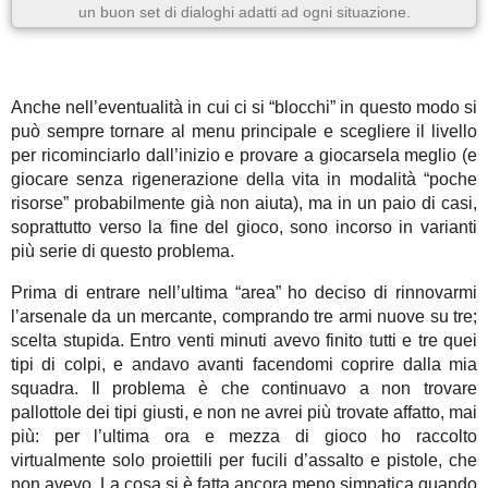
un buon set di dialoghi adatti ad ogni situazione.
Anche nell’eventualità in cui ci si “blocchi” in questo modo si
può sempre tornare al menu principale e scegliere il livello
per ricominciarlo dall’inizio e provare a giocarsela meglio (e
giocare senza rigenerazione della vita in modalità “poche
risorse” probabilmente già non aiuta), ma in un paio di casi,
soprattutto verso la fine del gioco, sono incorso in varianti
più serie di questo problema.
Prima di entrare nell’ultima “area” ho deciso di rinnovarmi
l’arsenale da un mercante, comprando tre armi nuove su tre;
scelta stupida. Entro venti minuti avevo finito tutti e tre quei
tipi di colpi, e andavo avanti facendomi coprire dalla mia
squadra. Il problema è che continuavo a non trovare
pallottole dei tipi giusti, e non ne avrei più trovate affatto, mai
più: per l’ultima ora e mezza di gioco ho raccolto
virtualmente solo proiettili per fucili d’assalto e pistole, che
non avevo. La cosa si è fatta ancora meno simpatica quando