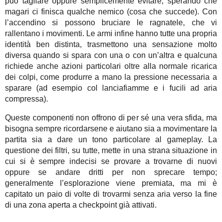
può tagliare oppure semplicemente evitare, sperando che
magari ci finisca qualche nemico (cosa che succede). Con
l’accendino si possono bruciare le ragnatele, che vi
rallentano i movimenti. Le armi infine hanno tutte una propria
identità ben distinta, trasmettono una sensazione molto
diversa quando si spara con una o con un’altra e qualcuna
richiede anche azioni particolari oltre alla normale ricarica
dei colpi, come produrre a mano la pressione necessaria a
sparare (ad esempio col lanciafiamme e i fucili ad aria
compressa).
Queste componenti non offrono di per sé una vera sfida, ma
bisogna sempre ricordarsene e aiutano sia a movimentare la
partita sia a dare un tono particolare al gameplay. La
questione dei filtri, su tutte, mette in una strana situazione in
cui si è sempre indecisi se provare a trovarne di nuovi
oppure se andare dritti per non sprecare tempo;
generalmente l’esplorazione viene premiata, ma mi è
capitato un paio di volte di trovarmi senza aria verso la fine
di una zona aperta a checkpoint già attivati.