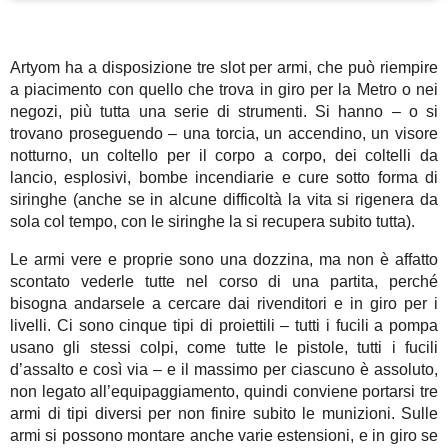
Artyom ha a disposizione tre slot per armi, che può riempire
a piacimento con quello che trova in giro per la Metro o nei
negozi, più tutta una serie di strumenti. Si hanno – o si
trovano proseguendo – una torcia, un accendino, un visore
notturno, un coltello per il corpo a corpo, dei coltelli da
lancio, esplosivi, bombe incendiarie e cure sotto forma di
siringhe (anche se in alcune difficoltà la vita si rigenera da
sola col tempo, con le siringhe la si recupera subito tutta).
Le armi vere e proprie sono una dozzina, ma non è affatto
scontato vederle tutte nel corso di una partita, perché
bisogna andarsele a cercare dai rivenditori e in giro per i
livelli. Ci sono cinque tipi di proiettili – tutti i fucili a pompa
usano gli stessi colpi, come tutte le pistole, tutti i fucili
d’assalto e così via – e il massimo per ciascuno è assoluto,
non legato all’equipaggiamento, quindi conviene portarsi tre
armi di tipi diversi per non finire subito le munizioni. Sulle
armi si possono montare anche varie estensioni, e in giro se