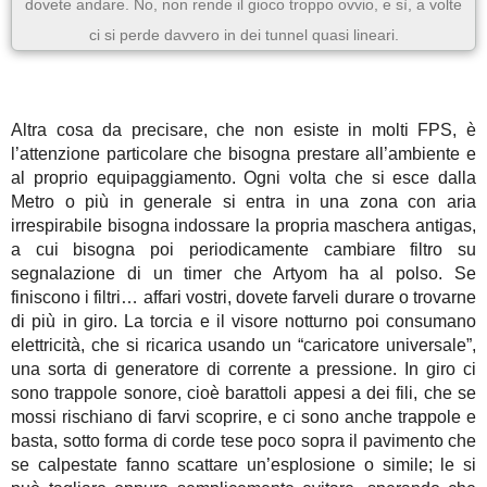
dovete andare. No, non rende il gioco troppo ovvio, e sì, a volte
ci si perde davvero in dei tunnel quasi lineari.
Altra cosa da precisare, che non esiste in molti FPS, è
l’attenzione particolare che bisogna prestare all’ambiente e
al proprio equipaggiamento. Ogni volta che si esce dalla
Metro o più in generale si entra in una zona con aria
irrespirabile bisogna indossare la propria maschera antigas,
a cui bisogna poi periodicamente cambiare filtro su
segnalazione di un timer che Artyom ha al polso. Se
finiscono i filtri… affari vostri, dovete farveli durare o trovarne
di più in giro. La torcia e il visore notturno poi consumano
elettricità, che si ricarica usando un “caricatore universale”,
una sorta di generatore di corrente a pressione. In giro ci
sono trappole sonore, cioè barattoli appesi a dei fili, che se
mossi rischiano di farvi scoprire, e ci sono anche trappole e
basta, sotto forma di corde tese poco sopra il pavimento che
se calpestate fanno scattare un’esplosione o simile; le si