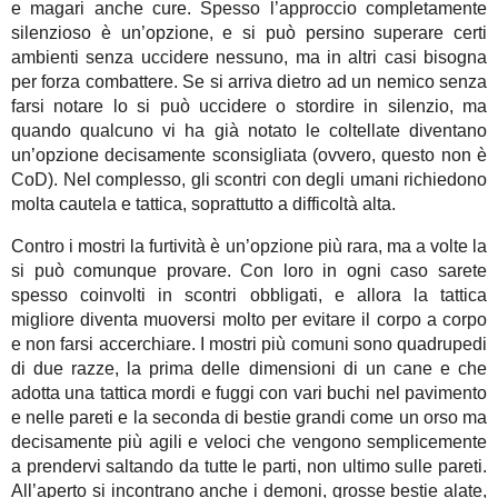
e magari anche cure. Spesso l’approccio completamente
silenzioso è un’opzione, e si può persino superare certi
ambienti senza uccidere nessuno, ma in altri casi bisogna
per forza combattere. Se si arriva dietro ad un nemico senza
farsi notare lo si può uccidere o stordire in silenzio, ma
quando qualcuno vi ha già notato le coltellate diventano
un’opzione decisamente sconsigliata (ovvero, questo non è
CoD). Nel complesso, gli scontri con degli umani richiedono
molta cautela e tattica, soprattutto a difficoltà alta.
Contro i mostri la furtività è un’opzione più rara, ma a volte la
si può comunque provare. Con loro in ogni caso sarete
spesso coinvolti in scontri obbligati, e allora la tattica
migliore diventa muoversi molto per evitare il corpo a corpo
e non farsi accerchiare. I mostri più comuni sono quadrupedi
di due razze, la prima delle dimensioni di un cane e che
adotta una tattica mordi e fuggi con vari buchi nel pavimento
e nelle pareti e la seconda di bestie grandi come un orso ma
decisamente più agili e veloci che vengono semplicemente
a prendervi saltando da tutte le parti, non ultimo sulle pareti.
All’aperto si incontrano anche i demoni, grosse bestie alate,