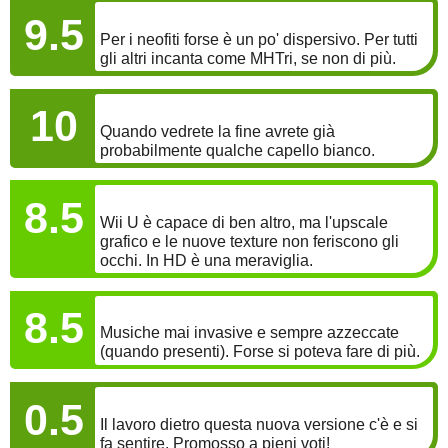
COINVOLGIMENTO
9.5
Per i neofiti forse è un po' dispersivo. Per tutti
gli altri incanta come MHTri, se non di più.
LONGEVITÀ
10
Quando vedrete la fine avrete già
probabilmente qualche capello bianco.
GRAFICA
8.5
Wii U è capace di ben altro, ma l'upscale
grafico e le nuove texture non feriscono gli
occhi. In HD è una meraviglia.
SONORO
8.5
Musiche mai invasive e sempre azzeccate
(quando presenti). Forse si poteva fare di più.
BONUS
0.5
Il lavoro dietro questa nuova versione c'è e si
fa sentire. Promosso a pieni voti!