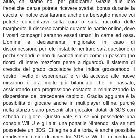
aiuto, chi siamo noi per giudicare? Grazie alle loro
frenetiche danze potrete ricevere svariati bonus durante la
caccia, e inoltre essi faranno anche da bersaglio mentre voi
potrete concentrarvi sulla cura o sulla raccolta delle
margherite. Il discorso cambia durante le partite online, dove
i vostri compagni saranno esseri umani in carne ed ossa.
L’online è decisamente migliorato: in caso di
disconnessione per rete instabile rientrare sarà questione di
pochi secondi, e non di svariati minuti come in passato (ho
ricordi di intere mezz’ore perse a riguardo). Il sistema di
crescita del grado cacciatore (che indica grossomodo il
vostro “livello di esperienza” e vi dà accesso alle nuove
missioni) è ora molto più bilanciato che in passato,
assicurando una progressione costante e minimizzando la
dispersione del precedente capitolo. Gradita aggiunta è la
possibilità di giocare anche in multiplayer offline, purché
nella stanza siano presenti altri giocatori dotati di 3DS con
scheda di gioco. Questo vale sia se voi possedete una
console Wii U e gli altri una portatile Nintendo, sia se tutti
possedete un 3DS. Ciliegina sulla torta, è anche possibile
condividere i dati di gioco tra 3DS e Wii U, in modo da