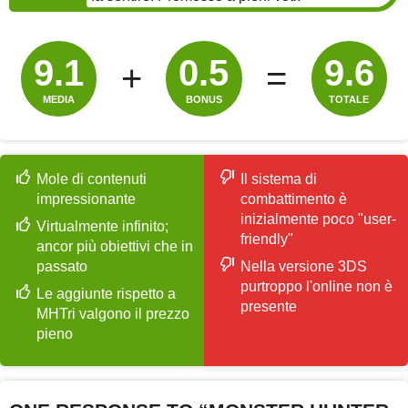
9.1
0.5
9.6
+
=
MEDIA
BONUS
TOTALE
Mole di contenuti
Il sistema di
impressionante
combattimento è
inizialmente poco "user-
Virtualmente infinito;
friendly"
ancor più obiettivi che in
passato
Nella versione 3DS
purtroppo l'online non è
Le aggiunte rispetto a
presente
MHTri valgono il prezzo
pieno