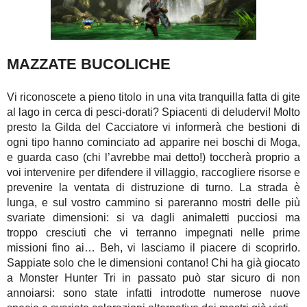
MAZZATE BUCOLICHE
Vi riconoscete a pieno titolo in una vita tranquilla fatta di gite
al lago in cerca di pesci-dorati? Spiacenti di deludervi! Molto
presto la Gilda del Cacciatore vi informerà che bestioni di
ogni tipo hanno cominciato ad apparire nei boschi di Moga,
e guarda caso (chi l’avrebbe mai detto!) toccherà proprio a
voi intervenire per difendere il villaggio, raccogliere risorse e
prevenire la ventata di distruzione di turno. La strada è
lunga, e sul vostro cammino si pareranno mostri delle più
svariate dimensioni: si va dagli animaletti pucciosi ma
troppo cresciuti che vi terranno impegnati nelle prime
missioni fino ai… Beh, vi lasciamo il piacere di scoprirlo.
Sappiate solo che le dimensioni contano! Chi ha già giocato
a Monster Hunter Tri in passato può star sicuro di non
annoiarsi: sono state infatti introdotte numerose nuove