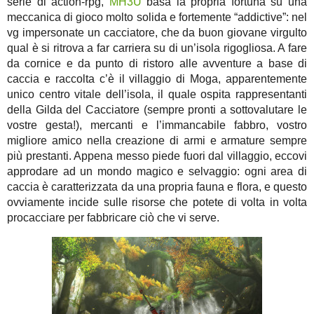
serie di action-rpg,
MH3U
basa la propria fortuna su una
meccanica di gioco molto solida e fortemente “addictive”: nel
vg impersonate un cacciatore, che da buon giovane virgulto
qual è si ritrova a far carriera su di un’isola rigogliosa. A fare
da cornice e da punto di ristoro alle avventure a base di
caccia e raccolta c’è il villaggio di Moga, apparentemente
unico centro vitale dell’isola, il quale ospita rappresentanti
della Gilda del Cacciatore (sempre pronti a sottovalutare le
vostre gesta!), mercanti e l’immancabile fabbro, vostro
migliore amico nella creazione di armi e armature sempre
più prestanti. Appena messo piede fuori dal villaggio, eccovi
approdare ad un mondo magico e selvaggio: ogni area di
caccia è caratterizzata da una propria fauna e flora, e questo
ovviamente incide sulle risorse che potete di volta in volta
procacciare per fabbricare ciò che vi serve.