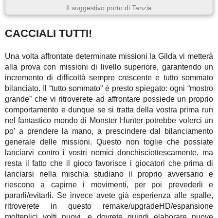
Il suggestivo porto di Tanzia
CACCIALI TUTTI!
Una volta affrontate determinate missioni la Gilda vi metterà
alla prova con missioni di livello superiore, garantendo un
incremento di difficoltà sempre crescente e tutto sommato
bilanciato. Il “tutto sommato” è presto spiegato: ogni “mostro
grande” che vi ritroverete ad affrontare possiede un proprio
comportamento e dunque se si tratta della vostra prima run
nel fantastico mondo di Monster Hunter potrebbe volerci un
po’ a prendere la mano, a prescindere dal bilanciamento
generale delle missioni. Questo non toglie che possiate
lanciarvi contro i vostri nemici donchisciottescamente, ma
resta il fatto che il gioco favorisce i giocatori che prima di
lanciarsi nella mischia studiano il proprio avversario e
riescono a capirne i movimenti, per poi prevederli e
pararli/evitarli. Se invece avete già esperienza alle spalle,
ritroverete in questo remake/upgradeHD/espansione
molteplici volti nuovi, e dovrete quindi elaborare nuove