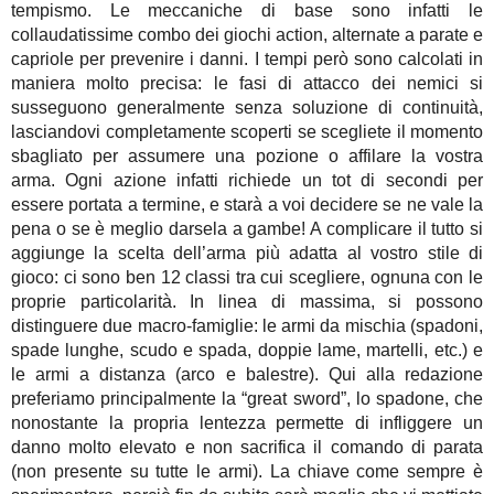
tempismo. Le meccaniche di base sono infatti le
collaudatissime combo dei giochi action, alternate a parate e
capriole per prevenire i danni. I tempi però sono calcolati in
maniera molto precisa: le fasi di attacco dei nemici si
susseguono generalmente senza soluzione di continuità,
lasciandovi completamente scoperti se scegliete il momento
sbagliato per assumere una pozione o affilare la vostra
arma. Ogni azione infatti richiede un tot di secondi per
essere portata a termine, e starà a voi decidere se ne vale la
pena o se è meglio darsela a gambe! A complicare il tutto si
aggiunge la scelta dell’arma più adatta al vostro stile di
gioco: ci sono ben 12 classi tra cui scegliere, ognuna con le
proprie particolarità. In linea di massima, si possono
distinguere due macro-famiglie: le armi da mischia (spadoni,
spade lunghe, scudo e spada, doppie lame, martelli, etc.) e
le armi a distanza (arco e balestre). Qui alla redazione
preferiamo principalmente la “great sword”, lo spadone, che
nonostante la propria lentezza permette di infliggere un
danno molto elevato e non sacrifica il comando di parata
(non presente su tutte le armi). La chiave come sempre è