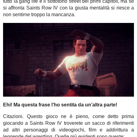
tutto la gang life e il sottotono street dei primi capitoli, ma se
si affronta Saints Row IV con la giusta mentalità si riesce a
non sentirne troppo la mancanza.
Ehi! Ma questa frase l’ho sentita da un’altra parte!
Citazioni. Questo gioco ne è pieno, come detto prima
giocando a Saints Row IV troverete un sacco di riferimenti
ad altri personaggi di videogiochi, film e addirittura a
leggende del wrestling. Quelle più evidenti sono queste: