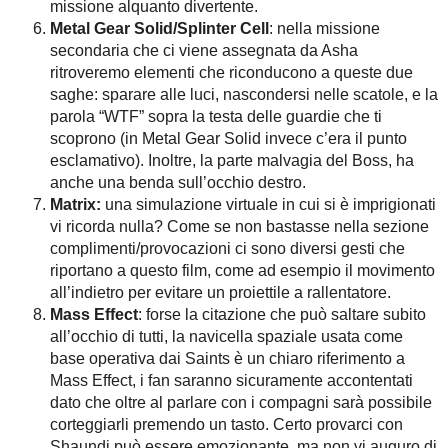
missione alquanto divertente.
Metal Gear Solid/Splinter Cell
: nella missione
secondaria che ci viene assegnata da Asha
ritroveremo elementi che riconducono a queste due
saghe: sparare alle luci, nascondersi nelle scatole, e la
parola “WTF” sopra la testa delle guardie che ti
scoprono (in Metal Gear Solid invece c’era il punto
esclamativo). Inoltre, la parte malvagia del Boss, ha
anche una benda sull’occhio destro.
Matrix:
una simulazione virtuale in cui si è imprigionati
vi ricorda nulla? Come se non bastasse nella sezione
complimenti/provocazioni ci sono diversi gesti che
riportano a questo film, come ad esempio il movimento
all’indietro per evitare un proiettile a rallentatore.
Mass Effect
: forse la citazione che può saltare subito
all’occhio di tutti, la navicella spaziale usata come
base operativa dai Saints è un chiaro riferimento a
Mass Effect, i fan saranno sicuramente accontentati
dato che oltre al parlare con i compagni sarà possibile
corteggiarli premendo un tasto. Certo provarci con
Shaundi può essere emozionante, ma non vi auguro di