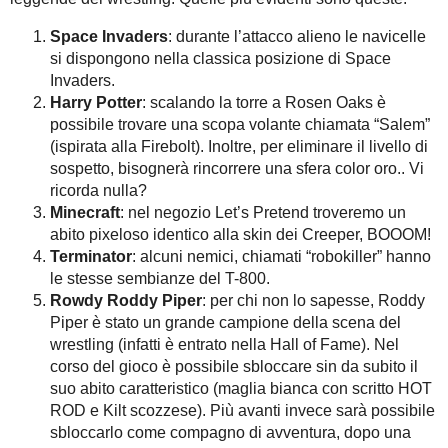
Space Invaders
: durante l’attacco alieno le navicelle
si dispongono nella classica posizione di Space
Invaders.
Harry Potter
: scalando la torre a Rosen Oaks è
possibile trovare una scopa volante chiamata “Salem”
(ispirata alla Firebolt). Inoltre, per eliminare il livello di
sospetto, bisognerà rincorrere una sfera color oro.. Vi
ricorda nulla?
Minecraft
: nel negozio Let’s Pretend troveremo un
abito pixeloso identico alla skin dei Creeper, BOOOM!
Terminator
: alcuni nemici, chiamati “robokiller” hanno
le stesse sembianze del T-800.
Rowdy Roddy Piper
: per chi non lo sapesse, Roddy
Piper è stato un grande campione della scena del
wrestling (infatti è entrato nella Hall of Fame). Nel
corso del gioco è possibile sbloccare sin da subito il
suo abito caratteristico (maglia bianca con scritto HOT
ROD e Kilt scozzese). Più avanti invece sarà possibile
sbloccarlo come compagno di avventura, dopo una