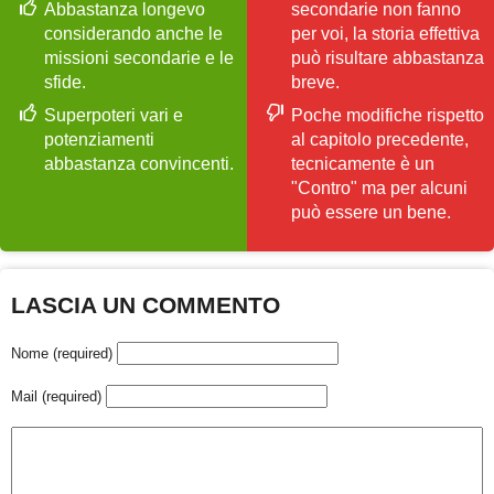
Abbastanza longevo
secondarie non fanno
considerando anche le
per voi, la storia effettiva
missioni secondarie e le
può risultare abbastanza
sfide.
breve.
Superpoteri vari e
Poche modifiche rispetto
potenziamenti
al capitolo precedente,
abbastanza convincenti.
tecnicamente è un
"Contro" ma per alcuni
può essere un bene.
LASCIA UN COMMENTO
Nome (required)
Mail (required)