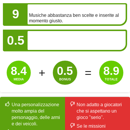
SONORO
9
Musiche abbastanza ben scelte e inserite al
momento giusto.
BONUS
0.5
8.4
0.5
8.9
+
=
MEDIA
BONUS
TOTALE
Una personalizzazione
Non adatto a giocatori
molto ampia del
che si aspettano un
personaggio, delle armi
gioco "serio".
e dei veicoli.
Se le missioni