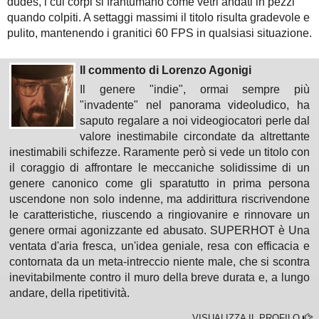
dudes, i cui corpi si frantumano come vetri andati in pezzi
quando colpiti. A settaggi massimi il titolo risulta gradevole e
pulito, mantenendo i granitici 60 FPS in qualsiasi situazione.
Il commento di Lorenzo Agonigi
Il genere "indie", ormai sempre più
"invadente" nel panorama videoludico, ha
saputo regalare a noi videogiocatori perle dal
valore inestimabile circondate da altrettante
inestimabili schifezze. Raramente però si vede un titolo con
il coraggio di affrontare le meccaniche solidissime di un
genere canonico come gli sparatutto in prima persona
uscendone non solo indenne, ma addirittura riscrivendone
le caratteristiche, riuscendo a ringiovanire e rinnovare un
genere ormai agonizzante ed abusato. SUPERHOT è Una
ventata d'aria fresca, un'idea geniale, resa con efficacia e
contornata da un meta-intreccio niente male, che si scontra
inevitabilmente contro il muro della breve durata e, a lungo
andare, della ripetitività.
VISUALIZZA IL PROFILO