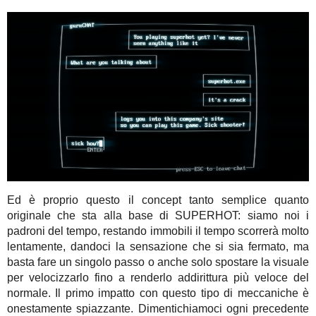
Ed è proprio questo il concept tanto semplice quanto
originale che sta alla base di SUPERHOT: siamo noi i
padroni del tempo, restando immobili il tempo scorrerà molto
lentamente, dandoci la sensazione che si sia fermato, ma
basta fare un singolo passo o anche solo spostare la visuale
per velocizzarlo fino a renderlo addirittura più veloce del
normale. Il primo impatto con questo tipo di meccaniche è
onestamente spiazzante. Dimentichiamoci ogni precedente