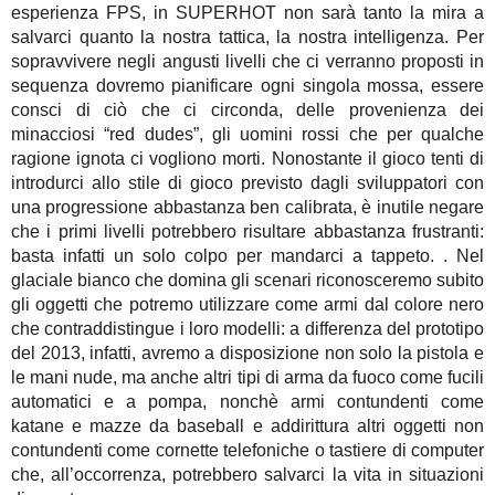
esperienza FPS, in SUPERHOT non sarà tanto la mira a
salvarci quanto la nostra tattica, la nostra intelligenza. Per
sopravvivere negli angusti livelli che ci verranno proposti in
sequenza dovremo pianificare ogni singola mossa, essere
consci di ciò che ci circonda, delle provenienza dei
minacciosi “red dudes”, gli uomini rossi che per qualche
ragione ignota ci vogliono morti. Nonostante il gioco tenti di
introdurci allo stile di gioco previsto dagli sviluppatori con
una progressione abbastanza ben calibrata, è inutile negare
che i primi livelli potrebbero risultare abbastanza frustranti:
basta infatti un solo colpo per mandarci a tappeto. . Nel
glaciale bianco che domina gli scenari riconosceremo subito
gli oggetti che potremo utilizzare come armi dal colore nero
che contraddistingue i loro modelli: a differenza del prototipo
del 2013, infatti, avremo a disposizione non solo la pistola e
le mani nude, ma anche altri tipi di arma da fuoco come fucili
automatici e a pompa, nonchè armi contundenti come
katane e mazze da baseball e addirittura altri oggetti non
contundenti come cornette telefoniche o tastiere di computer
che, all’occorrenza, potrebbero salvarci la vita in situazioni