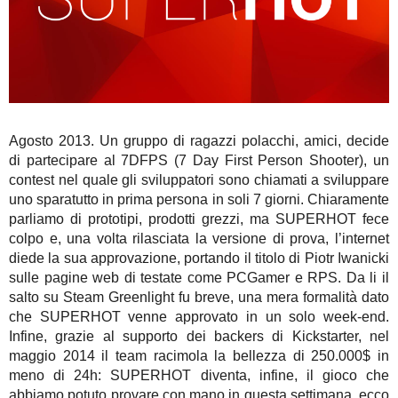
Agosto 2013. Un gruppo di ragazzi polacchi, amici, decide
di partecipare al 7DFPS (7 Day First Person Shooter), un
contest nel quale gli sviluppatori sono chiamati a sviluppare
uno sparatutto in prima persona in soli 7 giorni. Chiaramente
parliamo di prototipi, prodotti grezzi, ma SUPERHOT fece
colpo e, una volta rilasciata la versione di prova, l’internet
diede la sua approvazione, portando il titolo di Piotr Iwanicki
sulle pagine web di testate come PCGamer e RPS. Da li il
salto su Steam Greenlight fu breve, una mera formalità dato
che SUPERHOT venne approvato in un solo week-end.
Infine, grazie al supporto dei backers di Kickstarter, nel
maggio 2014 il team racimola la bellezza di 250.000$ in
meno di 24h: SUPERHOT diventa, infine, il gioco che
abbiamo potuto provare con mano in questa settimana, ecco