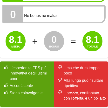
BONUS
0
Né bonus né malus
8.1
0
8.1
+
=
MEDIA
BONUS
TOTALE
L'esperienza FPS più
...ma che dura troppo
innovativa degli ultimi
poco
anni
Alla lunga può risultare
Assuefacente
ripetitivo
Storia coinvolgente...
Il prezzo, confrontato
con l'offerta, è un po' alto