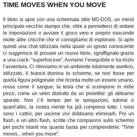
TIME MOVES WHEN YOU MOVE
Il titolo si apre con una schermata stile MS-DOS, un menù
principale vecchio stampo che, oltre a permetterci di settare
le impostazioni o avviare il gioco vero e proprio nasconde
molte altre chicche che vi consigliamo di esplorare. Si apre
quindi una chat stilizzata nella quale un ignoto conoscente
ci suggerisce di provare un nuovo titolo, sgraffignato grazie
a una crack: “superhot.exe”. Avviamo l’eseguibile e ha inizio
l’avventura. Ci ritroviamo in un ambiente totalmente asettico,
stilizzato, il bianco domina lo schermo, se non fosse per
quella figura poligonale che ricorda molto un essere umano,
rossa come il sangue, la testa che si scompone in mille
pezzi, come un vetro distrutto da un proiettile: gli abbiamo
sparato. Non c’è tempo per le spiegazioni, tutorial o
quant’altro, la nostra mente ha già compreso tutto: i rossi
sono i cattivi, per uscirne vivi dobbiamo eliminarli. Poi un
flash, e un altro flash, scritte che compaiono sullo schermo
per pochi istanti ma quanto basta per comprenderle: “Time
moves…when you move”.