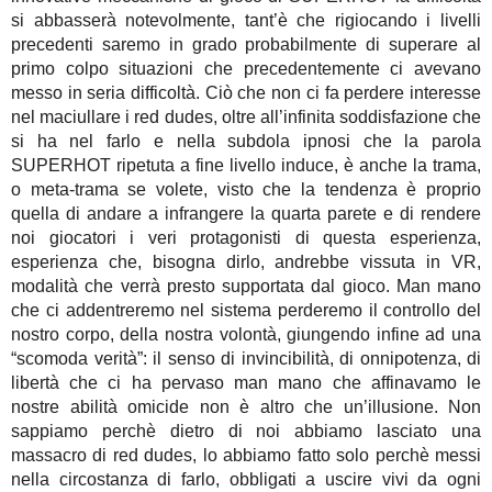
si abbasserà notevolmente, tant’è che rigiocando i livelli
precedenti saremo in grado probabilmente di superare al
primo colpo situazioni che precedentemente ci avevano
messo in seria difficoltà. Ciò che non ci fa perdere interesse
nel maciullare i red dudes, oltre all’infinita soddisfazione che
si ha nel farlo e nella subdola ipnosi che la parola
SUPERHOT ripetuta a fine livello induce, è anche la trama,
o meta-trama se volete, visto che la tendenza è proprio
quella di andare a infrangere la quarta parete e di rendere
noi giocatori i veri protagonisti di questa esperienza,
esperienza che, bisogna dirlo, andrebbe vissuta in VR,
modalità che verrà presto supportata dal gioco. Man mano
che ci addentreremo nel sistema perderemo il controllo del
nostro corpo, della nostra volontà, giungendo infine ad una
“scomoda verità”: il senso di invincibilità, di onnipotenza, di
libertà che ci ha pervaso man mano che affinavamo le
nostre abilità omicide non è altro che un’illusione. Non
sappiamo perchè dietro di noi abbiamo lasciato una
massacro di red dudes, lo abbiamo fatto solo perchè messi
nella circostanza di farlo, obbligati a uscire vivi da ogni