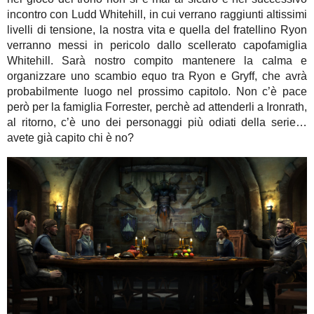
incontro con Ludd Whitehill, in cui verrano raggiunti altissimi
livelli di tensione, la nostra vita e quella del fratellino Ryon
verranno messi in pericolo dallo scellerato capofamiglia
Whitehill. Sarà nostro compito mantenere la calma e
organizzare uno scambio equo tra Ryon e Gryff, che avrà
probabilmente luogo nel prossimo capitolo. Non c’è pace
però per la famiglia Forrester, perchè ad attenderli a Ironrath,
al ritorno, c’è uno dei personaggi più odiati della serie…
avete già capito chi è no?