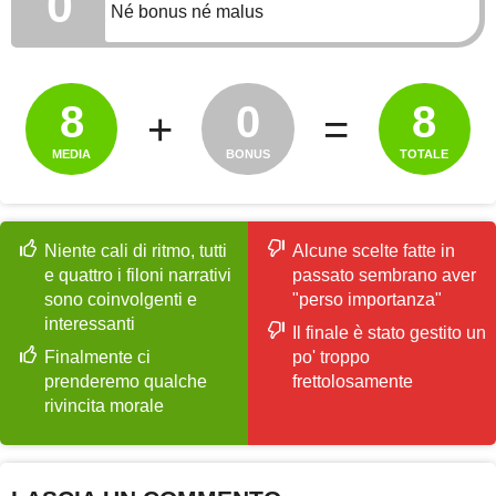
0
Né bonus né malus
8
0
8
+
=
MEDIA
BONUS
TOTALE
Niente cali di ritmo, tutti
Alcune scelte fatte in
e quattro i filoni narrativi
passato sembrano aver
sono coinvolgenti e
"perso importanza"
interessanti
Il finale è stato gestito un
Finalmente ci
po' troppo
prenderemo qualche
frettolosamente
rivincita morale