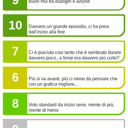
Buon mix tra dialoghi e azione
COINVOLGIMENTO
10
Davvero un grande episodio, ci ha presi
dall'inizio alla fine
LONGEVITÀ
7
Ci è piaciuto cosi tanto che è sembrato durare
davvero poco...o forse era davvero più corto?
GRAFICA
6
Più si va avanti, più ci viene da pensare che
con un grafica migliore...
SONORO
8
Voto standard da inizio serie, niente di più,
niente di meno
BONUS