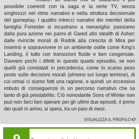
possibile coerenti con la saga e la serie TV, senza
singhiozzi nel ritmo narrativo e nella struttura decisionale
del gameplay. I quattro intrecci narrativi dei membri della
famiglia Forrester si incastrano a meraviglia: passiamo
dalla pura azione nei panni di Gared allo stealth di Asher;
dalle rivincite morali di Rodrik alla crescita di Mira per
inserirsi e sopravvivere in un ambiente ostile come King's
Landing, il tutto con transizioni fluide e ben congeniate.
Davvero pochi i difetti in questo quarto episodio, se non
quelli già constatati in precedenza, come lo scarso peso
posto sulle decisioni morali (almeno sul lungo termine), di
cui ormai ci siamo fatti una ragione, e quindi un eccessivo
imbuto di conseguenze in un percorso narrativo che sa
tanto di già prestabilito. Ciò nonostante Sons of Winter non
può non farci ben sperare per gli ultimi due episodi, il primo
dei quali in arrivo, si spera, tra un paio di mesi.
VISUALIZZA IL PROFILO
GAMEPLAY
9