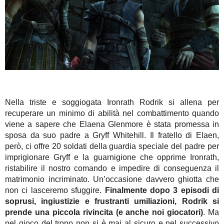
Nella triste e soggiogata Ironrath Rodrik si allena per
recuperare un minimo di abilità nel combattimento quando
viene a sapere che Elaena Glenmore è stata promessa in
sposa da suo padre a Gryff Whitehill. Il fratello di Elaen,
però, ci offre 20 soldati della guardia speciale del padre per
imprigionare Gryff e la guarnigione che opprime Ironrath,
ristabilire il nostro comando e impedire di conseguenza il
matrimonio incriminato. Un’occasione davvero ghiotta che
non ci lasceremo sfuggire.
Finalmente dopo 3 episodi di
soprusi, ingiustizie e frustranti umiliazioni, Rodrik si
prende una piccola rivincita (e anche noi giocatori)
. Ma
nel gioco del trono non si è mai al sicuro e nel successivo