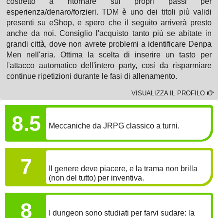
costretto a ritornare sui propri passi per
esperienza/denaro/forzieri. TDM è uno dei titoli più validi
presenti su eShop, e spero che il seguito arriverà presto
anche da noi. Consiglio l'acquisto tanto più se abitate in
grandi città, dove non avrete problemi a identificare Denpa
Men nell'aria. Ottima la scelta di inserire un tasto per
l'attacco automatico dell'intero party, così da risparmiare
continue ripetizioni durante le fasi di allenamento.
VISUALIZZA IL PROFILO
GAMEPLAY
8.5
Meccaniche da JRPG classico a turni.
COINVOLGIMENTO
7
Il genere deve piacere, e la trama non brilla
(non del tutto) per inventiva.
LONGEVITÀ
8
I dungeon sono studiati per farvi sudare: la