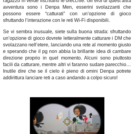
ragazzo in verde fischiano le orecchie. Gli eroi di quest’altra
avventura sono i Denpa Men, esserini svolazzanti che
possono essere “catturati” con un’opzione di gioco
sfruttando l’interazione con le reti Wi-Fi disponibili.
Se vi sembra inusuale, siete sulla buona strada: sfruttando
un’opzione di gioco dovrete letteralmente catturare i DM che
svolazzano nell’etere, lanciando una rete al momento giusto
e sperando che il pg non abbia la brillante idea di cambare
direzione proprio in quel momento. Alcuni sono piuttosto
facili da catturare, mentre altri vi faranno sudare parecchio…
Inutile dire che se il cielo è pieno di omini Denpa potrete
addirittura lanciare reti a caso andando a colpo sicuro!