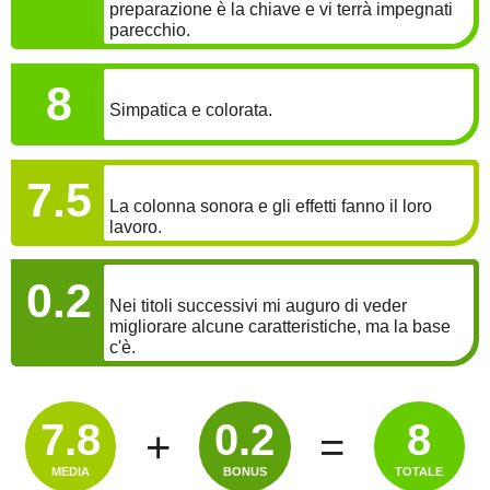
preparazione è la chiave e vi terrà impegnati
parecchio.
GRAFICA
8
Simpatica e colorata.
SONORO
7.5
La colonna sonora e gli effetti fanno il loro
lavoro.
BONUS
0.2
Nei titoli successivi mi auguro di veder
migliorare alcune caratteristiche, ma la base
c'è.
7.8
0.2
8
+
=
MEDIA
BONUS
TOTALE