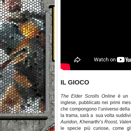
IL GIOCO
The Elder Scrolls Online
è un gi
inglese, pubblicato nei primi mesi
che compongono l’universo della
la trama, sarà a sua volta suddivi
Auridon, Khenarthi’s Roost, Val
le specie più curiose, come gl