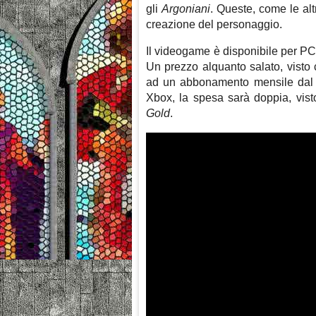
gli
Argoniani
. Queste, come le alt
creazione del personaggio.
Il videogame è disponibile per P
Un prezzo alquanto salato, visto 
ad un abbonamento mensile dal p
Xbox, la spesa sarà doppia, vis
Gold
.