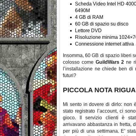
Scheda Video Intel HD 400
6490M
4 GB di RAM
60 GB di spazio su disco
Lettore DVD
Risoluzione minima 1024×7
Connessione internet attiva
Insomma, 60 GB di spazio liberi 
colosso come
GuildWars 2
ne ri
l’installazione ne chiede ben di
futuri?
PICCOLA NOTA RIGU
Mi sento in dovere di dirlo: non
stato registrato l’account, ci son
gioco. Il servizio clienti è st
arrivavano abbastanza in fretta,
per più di una settimana. E’ st