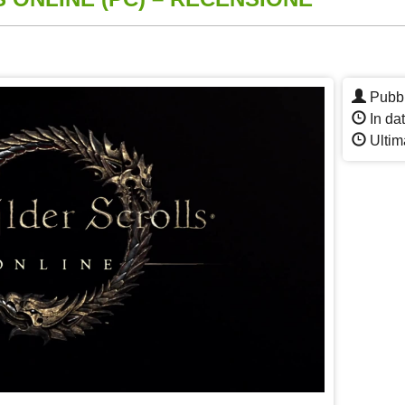
App
re
Pubbl
In da
Ultim