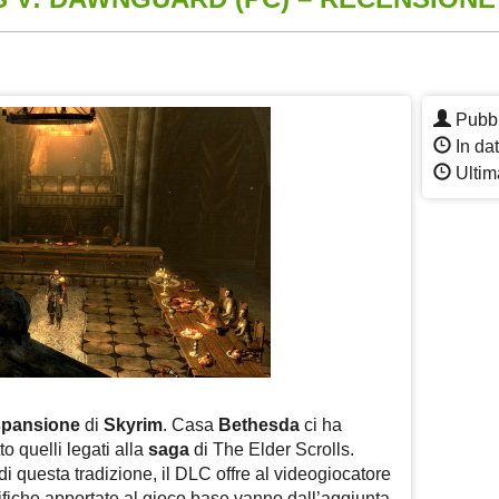
App
re
Pubbl
In da
Ultim
spansione
di
Skyrim
. Casa
Bethesda
ci ha
to quelli legati alla
saga
di The Elder Scrolls.
i questa tradizione, il DLC offre al videogiocatore
ifiche apportate al gioco base vanno dall’aggiunta