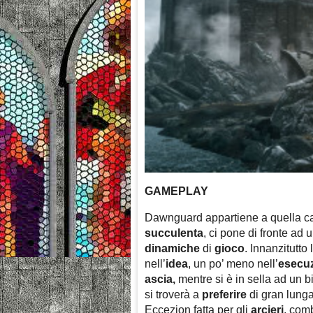
GAMEPLAY
Dawnguard appartiene a quella cat
succulenta
, ci pone di fronte ad 
dinamiche
di
gioco
. Innanzitutto 
nell’
idea
, un po’ meno nell’
esecu
ascia,
mentre si è in sella ad un 
si troverà a
preferire
di gran lunga
Eccezion fatta per gli
arcieri
, com