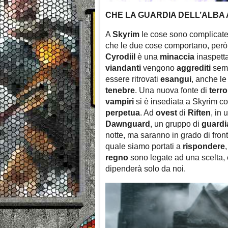
CHE LA GUARDIA DELL’ALBA A
A
Skyrim
le cose sono complicate, 
che le due cose comportano, però, 
Cyrodiil
è una
minaccia
inaspett
viandanti
vengono
aggrediti
semp
essere ritrovati
esangui
, anche le
tenebre
. Una nuova fonte di
terro
vampiri
si è insediata a Skyrim co
perpetua
. Ad
ovest
di
Riften
, in 
Dawnguard
, un gruppo di
guardi
notte, ma saranno in grado di fro
quale siamo portati a
rispondere
regno
sono legate ad una scelta,
dipenderà solo da noi.