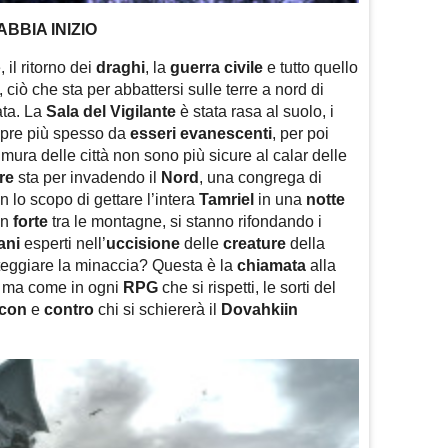
BBIA INIZIO
il ritorno dei
draghi
, la
guerra civile
e tutto quello
ciò che sta per abbattersi sulle terre a nord di
ata. La
Sala del Vigilante
è stata rasa al suolo, i
re più spesso da
esseri
evanescenti
, per poi
 mura delle città non sono più sicure al calar delle
re
sta per invadendo il
Nord
, una congrega di
n lo scopo di gettare l’intera
Tamriel
in una
notte
un
forte
tra le montagne, si stanno rifondando i
ani
esperti nell’
uccisione
delle
creature
della
nteggiare la minaccia? Questa è la
chiamata
alla
, ma come in ogni
RPG
che si rispetti, le sorti del
con
e
contro
chi si schiererà il
Dovahkiin