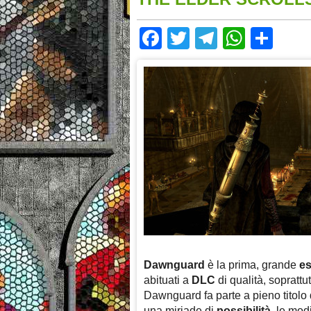
Facebook
Twitter
Telegram
Whats
Sha
Dawnguard
è la prima, grande
e
abituati a
DLC
di qualità, soprattut
Dawnguard fa parte a pieno titolo d
una miriade di
possibilità
, le mod