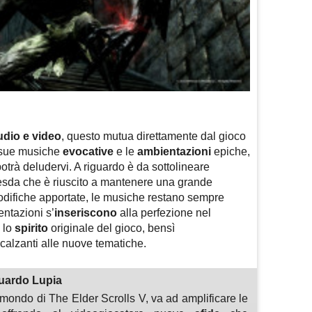
udio e video
, questo mutua direttamente dal gioco
e sue musiche
evocative
e le
ambientazioni
epiche,
rà deludervi. A riguardo è da sottolineare
esda che è riuscito a mantenere una grande
 modifiche apportate, le musiche restano sempre
ntazioni s’
inseriscono
alla perfezione nel
 lo
spirito
originale del gioco, bensì
calzanti alle nuove tematiche.
uardo Lupia
ondo di The Elder Scrolls V, va ad amplificare le