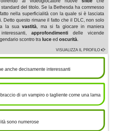
ffrendo al videogiocatore nuove
sfide
che
 standard del titolo. Se la Bethesda ha commesso
fatto nella superficialità con la quale si è lasciata
. Detto questo rimane il fatto che il DLC, non solo
tta la sua
vastità
, ma si fa giocare in maniera
nteressanti,
approfondimenti
delle vicende
ggendario scontro tra
luce
ed
oscurità
.
VISUALIZZA IL PROFILO
ne anche decisamente interessanti
TO
braccio di un vampiro o tagliente come una lama
ilità sono numerose