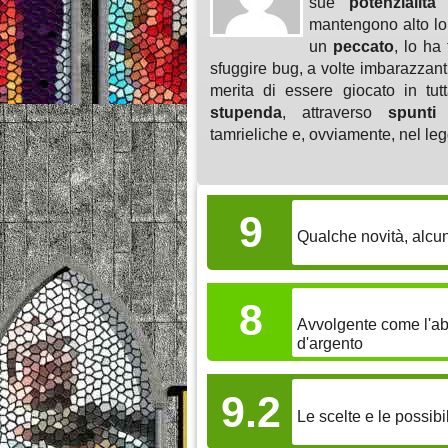
sue
potenzialità
o
mantengono alto lo
un
peccato
, lo ha 
sfuggire bug, a volte imbarazzanti
merita di essere giocato in tu
stupenda
, attraverso
spunti
i
tamrieliche e, ovviamente, nel le
GAMEPLAY
9
Qualche novità, alcu
COINVOLGIMEN
8
Avvolgente come l'ab
d'argento
LONGEVITÀ
9.2
Le scelte e le possib