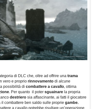
egoria di DLC che, oltre ad offrire una
trama
un vero e proprio
rinnovamento
di alcune
la possibilità di
combattere a cavallo
, ottima
zione
. Per quanto il poter
sguainare
la propria
bianco
destriero
sia affascinante, ai fatti il giocatore
 il combattere ben saldo sulle proprie
gambe.
battere a cavallo potrebbe risultare un’operazione