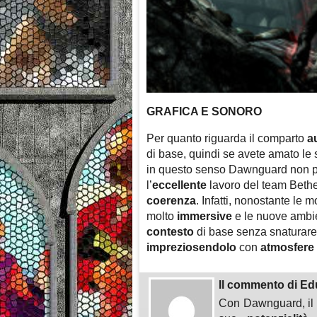
GRAFICA E SONORO
Per quanto riguarda il comparto
a
di base, quindi se avete amato l
in questo senso Dawnguard non pot
l’
eccellente
lavoro del team Beth
coerenza
. Infatti, nonostante le
molto
immersive
e le nuove ambie
contesto
di base senza snaturare
impreziosendolo
con
atmosfere
Il commento di Ed
Con Dawnguard, il m