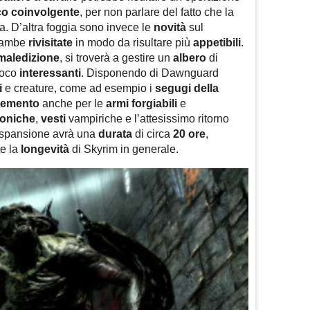
o coinvolgente
,
per non parlare del fatto che la
. D’altra foggia sono invece le
novità
sul
trambe
rivisitate
in modo da risultare più
appetibili
.
maledizione
, si troverà a gestire un
albero
di
poco
interessanti
. Disponendo di Dawnguard
i
e creature, come ad esempio i
segugi della
remento
anche per le
armi forgiabili
e
oniche
,
vesti
vampiriche e l’attesissimo ritorno
l’espansione avrà una
durata
di circa
20 ore
,
te la
longevità
di Skyrim in generale.