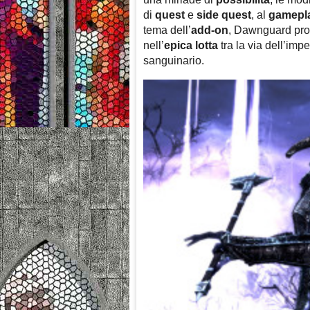
di
quest
e
side
quest
, al
gamepl
tema dell’
add-on
, Dawnguard prom
nell’
epica
lotta
tra la via dell’imp
sanguinario.