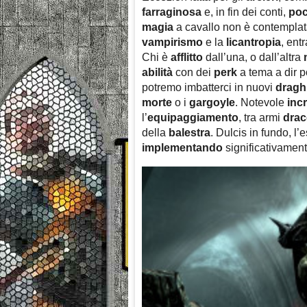
farraginosa
e, in fin dei conti,
poc
magia
a cavallo non è contemplata
vampirismo
e la
licantropia
, en
Chi è
afflitto
dall’una, o dall’altra
abilità
con dei
perk
a tema a dir 
potremo imbatterci in nuovi
dragh
morte
o i
gargoyle
. Notevole
inc
l’
equipaggiamento
, tra armi
drac
della
balestra
. Dulcis in fundo, 
implementando
significativamen