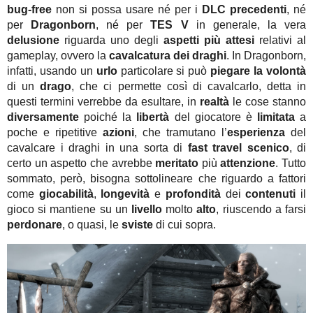
bug-free
non si possa usare né per i
DLC precedenti
, né
per
Dragonborn
, né per
TES V
in generale, la vera
delusione
riguarda uno degli
aspetti più attesi
relativi al
gameplay, ovvero la
cavalcatura dei draghi
. In Dragonborn,
infatti, usando un
urlo
particolare si può
piegare la volontà
di un
drago
, che ci permette così di cavalcarlo, detta in
questi termini verrebbe da esultare, in
realtà
le cose stanno
diversamente
poiché la
libertà
del giocatore è
limitata
a
poche e ripetitive
azioni
, che tramutano l’
esperienza
del
cavalcare i draghi in una sorta di
fast travel scenico
, di
certo un aspetto che avrebbe
meritato
più
attenzione
. Tutto
sommato, però, bisogna sottolineare che riguardo a fattori
come
giocabilità
,
longevità
e
profondità
dei
contenuti
il
gioco si mantiene su un
livello
molto
alto
, riuscendo a farsi
perdonare
, o quasi, le
sviste
di cui sopra.