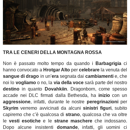
TRA LE CENERI DELLA MONTAGNA ROSSA
Non è passato molto tempo da quando i
Barbagrigia
ci
hanno convocato a
Hrotgar Alto
per
celebrare
la venuta del
sangue di drago
in un’
era
segnata dai
cambiamenti
e, che
noi lo
vogliamo
o no, la
via della voce
sarà parte del nostro
destino
in quanto
Dovahkiin
. Dragonborn, come spesso
accade nei DLC firmati dalla Bethesda, ha
inizio
con un
aggressione
, infatti, durante le nostre
peregrinazioni
per
Skyrim
verremo avvicinati da alcuni
sinistri figuri
, subito
capiremo che c’è qualcosa di
strano
, qualcosa che va oltre
le
vesti esotiche
e le
strane maschere
che indossano.
Dopo alcune insistenti
domande
, infatti, gli uomini ci