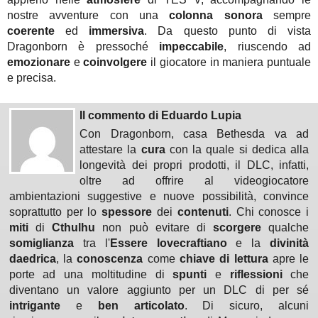
nostre avventure con una
colonna sonora
sempre
coerente
ed
immersiva
. Da questo punto di vista
Dragonborn è pressoché
impeccabile
, riuscendo ad
emozionare
e
coinvolgere
il giocatore in maniera puntuale
e precisa.
Il commento di Eduardo Lupia
Con Dragonborn, casa Bethesda va ad
attestare la
cura
con la quale si dedica alla
longevità dei propri prodotti, il DLC, infatti,
oltre ad offrire al videogiocatore
ambientazioni suggestive e nuove possibilità, convince
soprattutto per lo
spessore
dei
contenuti
. Chi conosce i
miti
di
Cthulhu
non può evitare di
scorgere
qualche
somiglianza
tra l'
Essere lovecraftiano
e la
divinità
daedrica
, la
conoscenza
come
chiave di lettura
apre le
porte ad una moltitudine di
spunti
e
riflessioni
che
diventano un valore aggiunto per un DLC di per sé
intrigante
e
ben articolato
. Di sicuro, alcuni