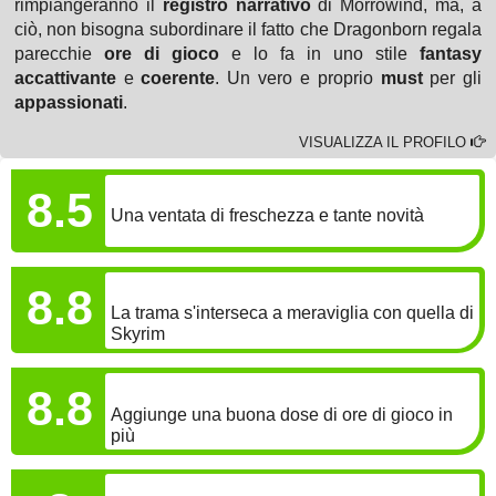
rimpiangeranno il
registro narrativo
di Morrowind, ma, a
ciò, non bisogna subordinare il fatto che Dragonborn regala
parecchie
ore di gioco
e lo fa in uno stile
fantasy
accattivante
e
coerente
. Un vero e proprio
must
per gli
appassionati
.
VISUALIZZA IL PROFILO
GAMEPLAY
8.5
Una ventata di freschezza e tante novità
COINVOLGIMENTO
8.8
La trama s'interseca a meraviglia con quella di
Skyrim
LONGEVITÀ
8.8
Aggiunge una buona dose di ore di gioco in
più
GRAFICA