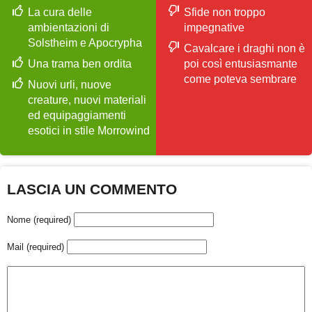
La cura delle
Sfide non troppo
ambientazioni di
impegnative
Solstheim e Apocrypha
Cavalcare i draghi non è
Una trama ben ordita
poi così entusiasmante
come poteva sembrare
Nuovi urli, nuove
creature, nuovi materiali
ed equipaggiamenti
esotici in stile Morrowind
LASCIA UN COMMENTO
Nome (required)
Mail (required)