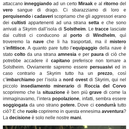
attaccano
inneggiando
ad un certo
Miraak
e al
ritorno
del
vero
sangue di drago. Ci sbarazziamo di loro e
perquisendo
i
cadaveri
scopriamo che gli aggressori erano
dei
cultisti
appartenenti ad una strana
setta
e che sono
arrivati a Skyrim dall’isola di
Solstheim
. Le
tracce
lasciate
dai cultisti ci conducono al
porto
di
Windhelm
, quì
troveremo la
nave
che li ha trasportati, ma il
mistero
s’
infittisce.
A quanto pare tutto l’
equipaggio
della nave è
stato
colto
da una strana
amnesia
e per
paura
di ciò che
potrebbe accadere il
capitano
preferisce non tornare a
Solstheim. Ovviamente sapremo essere
persuasivi
ed in
caso contrario a Skyrim tutto ha un
prezzo
, così
c’
imbarchiamo
per l’isola a
nord ovest
di Skyrim, qui nel
piccolo
insediamento minerario
di
Roccia del Corvo
scopriremo che la
situazione
è ben più
grave
di come la
immaginavamo, l’intera
popolazione
, infatti, sembra essere
soggiogata
da uno strano
potere.
Dove ci
condurrà
tutto
ciò? E che
ruolo
copriremo in questa ennesima
avventura
?
La
decisione
è solo nelle nostre
mani
.