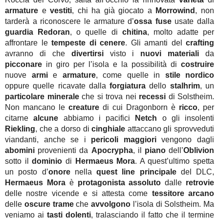
armature
e
vestiti
, chi ha già giocato a
Morrowind
, non
tarderà a riconoscere le armature d’
ossa fuse
usate dalla
guardia
Redoran
, o quelle di
chitina
, molto adatte per
affrontare le
tempeste di cenere
. Gli amanti del
crafting
avranno di che
divertirsi
visto i
nuovi materiali
da
picconare
in giro per l’isola e la possibilità di
costruire
nuove
armi
e
armature
, come quelle in
stile nordico
oppure quelle ricavate dalla
forgiatura
dello
stalhrim
, un
particolare minerale
che si trova nei
recessi
di Solstheim.
Non mancano le
creature
di cui Dragonborn è
ricco
, per
citarne
alcune
abbiamo i pacifici
Netch
o gli insolenti
Riekling
, che a dorso di
cinghiale
attaccano gli sprovveduti
viandanti, anche se i
pericoli
maggiori
vengono dagli
abomini
provenienti da
Apocrypha
, il
piano
dell’
Oblivion
sotto il
dominio
di
Hermaeus Mora
. A quest’ultimo spetta
un posto d’
onore
nella
quest line principale
del DLC,
Hermaeus Mora
è
protagonista assoluto
dalle
retrovie
delle nostre vicende e si attesta come
tessitore arcano
delle
oscure trame
che
avvolgono
l’isola di Solstheim. Ma
veniamo ai
tasti dolenti
, tralasciando il fatto che il termine