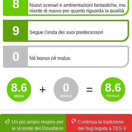
8
Nuovi scenari e ambientazioni fantastiche, ma
niente di nuovo per quanto riguarda la qualità
SONORO
9
Segue l'onda dei suoi predecessori
BONUS
0
Né bonus né malus
8.6
0
8.6
+
=
MEDIA
BONUS
TOTALE
Un più ampio respiro per
Continua la tradizione
le vicende del Dovahkiin
dei bug legata a TES V