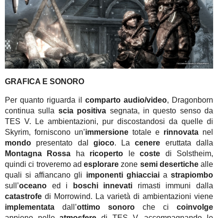
GRAFICA E SONORO
Per quanto riguarda il
comparto audio/video
, Dragonborn
continua sulla
scia positiva
segnata, in questo senso da
TES V. Le ambientazioni, pur discostandosi da quelle di
Skyrim, forniscono un’
immersione
totale e
rinnovata
nel
mondo
presentato dal
gioco
. La
cenere
eruttata dalla
Montagna Rossa
ha
ricoperto
le
coste
di Solstheim,
quindi ci troveremo ad
esplorare
zone
semi desertiche
alle
quali si affiancano gli
imponenti ghiacciai
a
strapiombo
sull’
oceano
ed i
boschi innevati
rimasti immuni dalla
catastrofe
di Morrowind. La varietà di ambientazioni viene
implementata
dall’
ottimo sonoro
che ci
coinvolge
appieno nelle
atmosfere
di TES V, accompagnando le