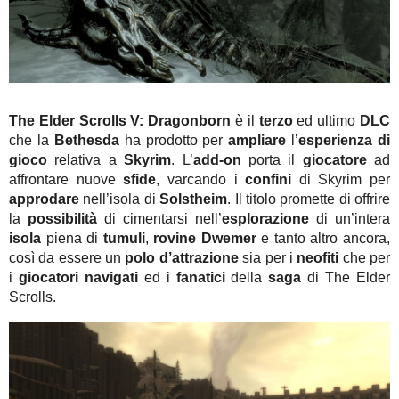
The Elder Scrolls V: Dragonborn
è il
terzo
ed ultimo
DLC
che la
Bethesda
ha prodotto per
ampliare
l’
esperienza di
gioco
relativa a
Skyrim
. L’
add-on
porta il
giocatore
ad
affrontare nuove
sfide
, varcando i
confini
di Skyrim per
approdare
nell’isola di
Solstheim
. Il titolo promette di offrire
la
possibilità
di cimentarsi nell’
esplorazione
di un’intera
isola
piena di
tumuli
,
rovine Dwemer
e tanto altro ancora,
così da essere un
polo d’attrazione
sia per i
neofiti
che per
i
giocatori navigati
ed i
fanatici
della
saga
di The Elder
Scrolls.