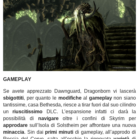
GAMEPLAY
Se avete apprezzato Dawnguard, Dragonborn vi lascerà
sbigottiti
, per quanto le
modifiche
al
gameplay
non siano
tantissime, casa Bethesda, riesce a tirar fuori dal suo cilindro
un
riuscitissimo
DLC. L’espansione infatti ci darà la
possibilità di
navigare
oltre i confini di Skyrim per
approdare
sull’Isola di Solstheim per affrontare una nuova
minaccia
. Sin dai
primi minuti
di gameplay, all’approdo di
Roccia del Corvo, salta all’occhio la rinnovata
varietà
di