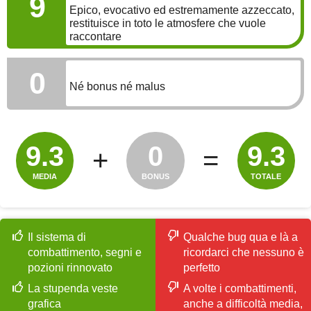
9
Epico, evocativo ed estremamente azzeccato,
restituisce in toto le atmosfere che vuole
raccontare
BONUS
0
Né bonus né malus
9.3
0
9.3
+
=
MEDIA
BONUS
TOTALE
Il sistema di
Qualche bug qua e là a
combattimento, segni e
ricordarci che nessuno è
pozioni rinnovato
perfetto
La stupenda veste
A volte i combattimenti,
grafica
anche a difficoltà media,