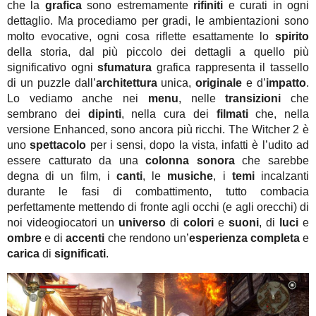
che la
grafica
sono estremamente
rifiniti
e curati in ogni
dettaglio. Ma procediamo per gradi, le ambientazioni sono
molto evocative, ogni cosa riflette esattamente lo
spirito
della storia, dal più piccolo dei dettagli a quello più
significativo ogni
sfumatura
grafica rappresenta il tassello
di un puzzle dall’
architettura
unica,
originale
e d’
impatto
.
Lo vediamo anche nei
menu
, nelle
transizioni
che
sembrano dei
dipinti
, nella cura dei
filmati
che, nella
versione Enhanced, sono ancora più ricchi. The Witcher 2 è
uno
spettacolo
per i sensi, dopo la vista, infatti è l’udito ad
essere catturato da una
colonna sonora
che sarebbe
degna di un film, i
canti
, le
musiche
, i
temi
incalzanti
durante le fasi di combattimento, tutto combacia
perfettamente mettendo di fronte agli occhi (e agli orecchi) di
noi videogiocatori un
universo
di
colori
e
suoni
, di
luci
e
ombre
e di
accenti
che rendono un’
esperienza completa
e
carica
di
significati
.