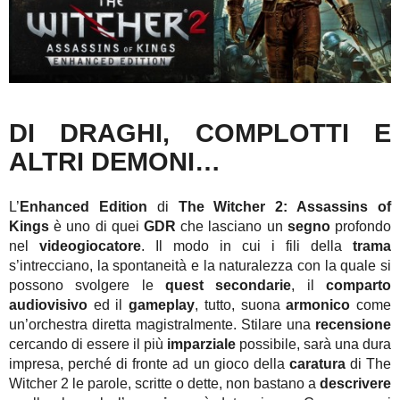
DI DRAGHI, COMPLOTTI E
ALTRI DEMONI…
L’
Enhanced Edition
di
The Witcher 2: Assassins of
Kings
è uno di quei
GDR
che lasciano un
segno
profondo
nel
videogiocatore
. Il modo in cui i fili della
trama
s’intrecciano, la spontaneità e la naturalezza con la quale si
possono svolgere le
quest secondarie
, il
comparto
audiovisivo
ed il
gameplay
, tutto, suona
armonico
come
un’orchestra diretta magistralmente. Stilare una
recensione
cercando di essere il più
imparziale
possibile, sarà una dura
impresa, perché di fronte ad un gioco della
caratura
di The
Witcher 2 le parole, scritte o dette, non bastano a
descrivere