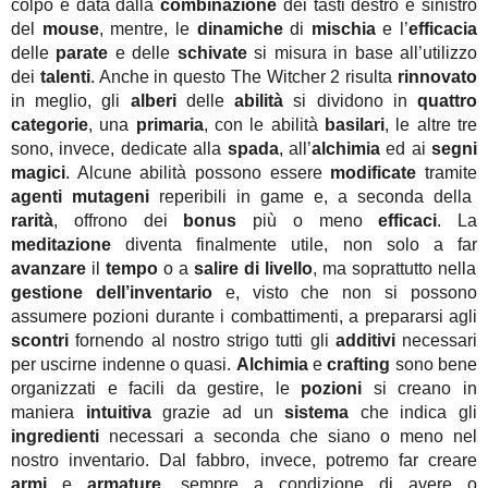
colpo è data dalla
combinazione
dei tasti destro e sinistro
del
mouse
, mentre, le
dinamiche
di
mischia
e l’
efficacia
delle
parate
e delle
schivate
si misura in base all’utilizzo
dei
talenti
. Anche in questo The Witcher 2 risulta
rinnovato
in meglio, gli
alberi
delle
abilità
si dividono in
quattro
categorie
, una
primaria
, con le abilità
basilari
, le altre tre
sono, invece, dedicate alla
spada
, all’
alchimia
ed ai
segni
magici
. Alcune abilità possono essere
modificate
tramite
agenti mutageni
reperibili in game e, a seconda della
rarità
, offrono dei
bonus
più o meno
efficaci
. La
meditazione
diventa finalmente utile, non solo a far
avanzare
il
tempo
o a
salire di livello
, ma soprattutto nella
gestione dell’inventario
e, visto che non si possono
assumere pozioni durante i combattimenti, a prepararsi agli
scontri
fornendo al nostro strigo tutti gli
additivi
necessari
per uscirne indenne o quasi.
Alchimia
e
crafting
sono bene
organizzati e facili da gestire, le
pozioni
si creano in
maniera
intuitiva
grazie ad un
sistema
che indica gli
ingredienti
necessari a seconda che siano o meno nel
nostro inventario. Dal fabbro, invece, potremo far creare
armi
e
armature
, sempre a condizione di avere o