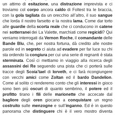
un attimo di
esitazione
, una
distrazione
imprevista e ci
troviamo col
corpo
ancora
caldo
di Foltest tra le braccia,
con la
gola tagliata
da un orecchio all’altro, il suo
sangue
che lorda il nostro farsetto e la nostra
lama
. Come dar torto
alle
guardie
della
scorta reale
che ci conducono in
catene
nei
sotterranei
dei La Valette, marchiati come
regicidi
? Qui
veniamo interrogati da
Vernon Roche
, il
comandante
delle
Bande Blu
, che, per nostra fortuna, dà credito alle nostre
parole ed in
segreto
ci aiuta ad
evadere
per far luce su chi
sta ordendo la
congiura
per cui una serie di regnanti è stata
sterminata
. Così ci mettiamo in viaggio alla ricerca degli
assassini dei Re
seguendo una pista che ci porterà sulle
tracce degli
Scoia’tael
di
Iorveth
, e ci farà ricongiungere
con vecchi
amici
come
Zoltan
ed il
bardo Dandelion
.
Come al solito ci renderemo conto che gli
interessi
in gioco
sono ben più
oscuri
di quanto sembrino, il
potere
ed il
profitto
tirano i
fili
delle
marionette
che accecate dal
bagliore
degli
oren
giocano a
conquistare
un regno
costruito
sulle
menzogne
e sull’
inganno
. Ed è in questo
panorama che
distinguere
chi è il vero mostro diventa