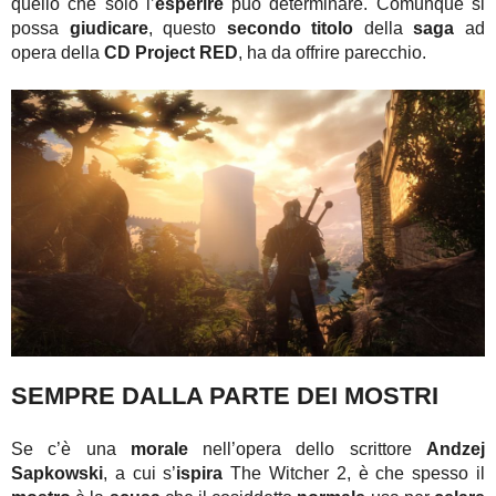
quello che solo l’
esperire
può determinare. Comunque si
possa
giudicare
, questo
secondo titolo
della
saga
ad
opera della
CD Project RED
, ha da offrire parecchio.
SEMPRE DALLA PARTE DEI MOSTRI
Se c’è una
morale
nell’opera dello scrittore
Andzej
Sapkowski
, a cui s’
ispira
The Witcher 2, è che spesso il