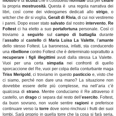
mostro
è la
scusa
che il cosiddetto
normale
usa per
celare
la propria
mostruosità
. Questa è una regola narrativa dei
libri, così come dei videogames dedicati allo
strigo
, o
witcher che dir si voglia,
Geralt di Rivia
, di cui noi vestiremo
i panni. Dopo esser stato
salvato
dal nostro
intervento
,
Re
Foltest
ci ha eletto a suo
portafortuna
personale. Così ci
troviamo a
seguirlo
sul
campo di battaglia
durante
l’
assalto
al
castello
di
Maria Luisa La Valette
, l’
amante
dello stesso Foltest. La baronessa, infatti, sta conducendo
una
ribellione
contro Foltest che è determinato soprattutto a
recuperare
i
figli illegittimi
avuti dalla stessa La Valette.
Vuoi per una certa
simpatia
nei confronti di quello
sporcaccione del Re, vuoi per colpa della conturbante maga
Triss Merigold
, ci troviamo in questo
pasticcio
e, visto che
ci siamo, perché non dare una mano? La situazione non
dovrebbe essere delle più complesse, ma nell’aria c’è
qualcosa di
strano
. Mentre conduciamo il Re attraverso il
castello, un
drago
ci separa dal resto dell’
esercito
. Foltest,
da buon sovrano, non vuole sentire
ragioni
e preferisce
continuare verso la
torre
dove sono rinchiusi i frutti dei suoi
lombi. Sarà proprio in quella torre che la cosa si farà seria,