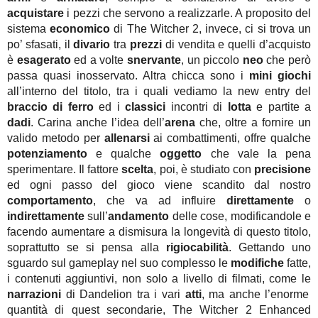
acquistare
i pezzi che servono a realizzarle. A proposito del
sistema
economico
di The Witcher 2, invece, ci si trova un
po’ sfasati, il
divario
tra
prezzi
di vendita e quelli d’acquisto
è
esagerato
ed a volte
snervante
, un piccolo
neo
che però
passa quasi inosservato. Altra chicca sono i
mini giochi
all’interno del titolo, tra i quali vediamo la new entry del
braccio di ferro
ed i
classici
incontri di
lotta
e partite a
dadi
. Carina anche l’idea dell’
arena
che, oltre a fornire un
valido metodo per
allenarsi
ai combattimenti, offre qualche
potenziamento
e qualche
oggetto
che vale la pena
sperimentare. Il fattore
scelta
, poi, è studiato con
precisione
ed ogni passo del gioco viene scandito dal nostro
comportamento
, che va ad influire
direttamente
o
indirettamente
sull’
andamento
delle cose, modificandole e
facendo aumentare a dismisura la longevità di questo titolo,
soprattutto se si pensa alla
rigiocabilità
. Gettando uno
sguardo sul gameplay nel suo complesso le
modifiche
fatte,
i contenuti aggiuntivi, non solo a livello di filmati, come le
narrazioni
di Dandelion tra i vari
atti
, ma anche l’enorme
quantità di quest secondarie, The Witcher 2 Enhanced