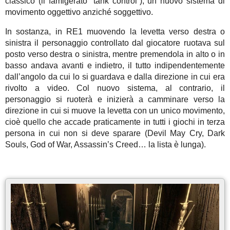
classico (il famigerato “tank control”), un nuovo sistema di
movimento oggettivo anziché soggettivo.
In sostanza, in RE1 muovendo la levetta verso destra o
sinistra il personaggio controllato dal giocatore ruotava sul
posto verso destra o sinistra, mentre premendola in alto o in
basso andava avanti e indietro, il tutto indipendentemente
dall’angolo da cui lo si guardava e dalla direzione in cui era
rivolto a video. Col nuovo sistema, al contrario, il
personaggio si ruoterà e inizierà a camminare verso la
direzione in cui si muove la levetta con un unico movimento,
cioè quello che accade praticamente in tutti i giochi in terza
persona in cui non si deve sparare (Devil May Cry, Dark
Souls, God of War, Assassin’s Creed… la lista è lunga).