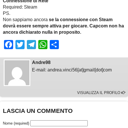
Connessione di Rete
Required: Steam
PS.
Non sappiamo ancora
se la connessione con Steam
dovrà essere sempre attiva per giocare. Capcom non ha
ancora dichiarato nulla in proposito.
Facebook
Twitter
Telegram
WhatsApp
Share
Andre98
E-mail: andrea.vinci56[at]gmail[dot]com
VISUALIZZA IL PROFILO
LASCIA UN COMMENTO
Nome (required)