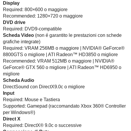
Display
Required: 800×600 o maggiore
Recommended: 1280×720 o maggiore
DVD drive
Required: DVD9-compatible
Scheda Video
(non é garantito le prestazioni con schede
grafiche integrate)
Required: VRAM 256MB o maggiore | NVIDIA® GeForce®
8800GTS o migliore | ATI Radeon™ HD3850 o migliore
Recommended: VRAM 512MB o maggiore | NVIDIA®
GeForce® GTX 560 o migliore | ATI Radeon™ HD6950 o
migliore
Scheda Audio
DirectSound con DirectX9.0c o migliore
Input
Required: Mouse e Tastiera
Supported: Gamepad (raccomandato Xbox 360® Controller
per Windows®)
Direct X
Required: DirectX® 9.0c o successive