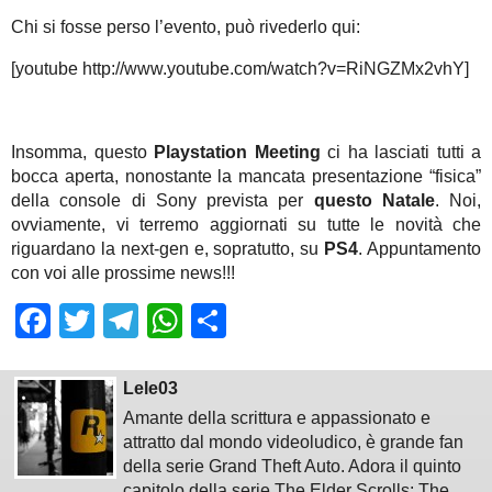
Chi si fosse perso l’evento, può rivederlo qui:
[youtube http://www.youtube.com/watch?v=RiNGZMx2vhY]
Insomma, questo
Playstation Meeting
ci ha lasciati tutti a
bocca aperta, nonostante la mancata presentazione “fisica”
della console di Sony prevista per
questo Natale
. Noi,
ovviamente, vi terremo aggiornati su tutte le novità che
riguardano la next-gen e, sopratutto, su
PS4
. Appuntamento
con voi alle prossime news!!!
Facebook
Twitter
Telegram
WhatsApp
Share
Lele03
Amante della scrittura e appassionato e
attratto dal mondo videoludico, è grande fan
della serie Grand Theft Auto. Adora il quinto
capitolo della serie The Elder Scrolls: The