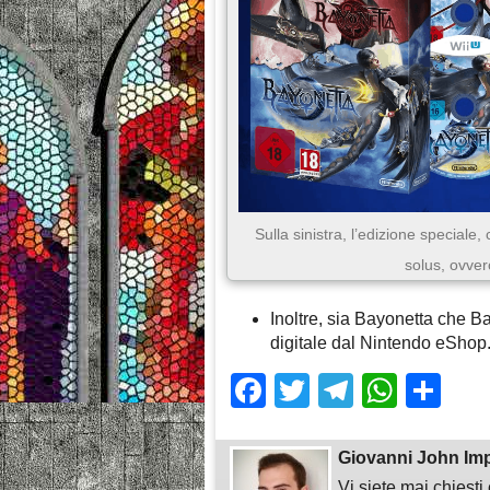
Sulla sinistra, l’edizione speciale,
solus, ovver
Inoltre, sia Bayonetta che B
digitale dal Nintendo eShop
Facebook
Twitter
Telegra
What
Sh
Giovanni John Im
Vi siete mai chiest