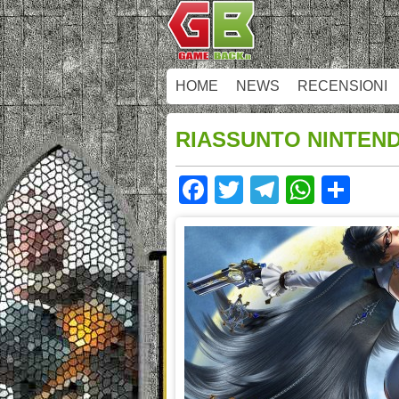
HOME
NEWS
RECENSIONI
RIASSUNTO NINTEND
Facebook
Twitter
Telegram
Whats
Sha