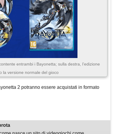
 contente entrambi i Bayonetta; sulla destra, l’edizione
o la versione normale del gioco
ayonetta 2 potranno essere acquistati in formato
.
m
sApp
are
prota
i come nasce un sito di videogiochi come