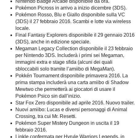
Nintendo Badge Arcade disponibile da ora.
Pokémon Picross in arrivo a inizio dicembre (3DS).
Pokémon Rosso, Blu e Giallo disponibile sulla VC
(3DS) il 27 febbraio 2016. Scambi e lotte via wireless
locale.
Final Fantasy Explorers disponibile il 29 gennaio 2016
(3DS), anche in edizione speciale.
Megaman Legacy Collection disponibile il 23 febbraio
per Nintendo 3DS. Includerà i primi sei Megaman,
immagini extra e stage sfida (alcuni dei quali
sbloccabili solo tramite l’amiibo di MegaMan).
Pokkén Tournament disponibile primavera 2016. La
prima stampa includerà una carta amiibo di Shadow
Mewtwo che permetterà ai giocatori di usare il
Pokémon Psico sin dall’inizio.
Star Fox Zero disponibile ad aprile 2016. Nuovo trailer.
Nuovi amiibo: Lucas e diversi personaggi di Animal
Crossing, tra cui Mr. Resetti.
Pokémon Super Mistery Dungeon in uscita il 19
febbraio 2016.
Linkle confermata per Hyrule Warriors Legends, in