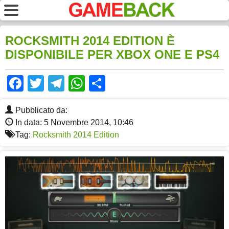
ROCKSMITH 2014 EDITION È
DISPONIBILE PER XBOX ONE E PS4
Facebook
Twitter
Telegram
WhatsApp
Share
Pubblicato da:
In data: 5 Novembre 2014, 10:46
Tag:
Rocksmith 2014 Edition