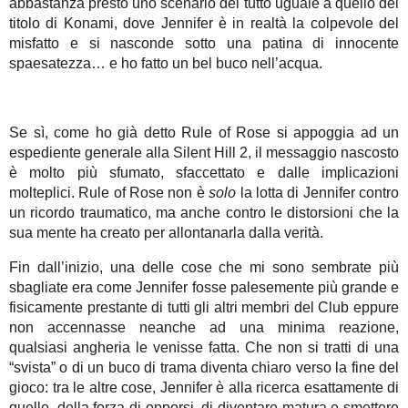
abbastanza presto uno scenario del tutto uguale a quello del
titolo di Konami, dove Jennifer è in realtà la colpevole del
misfatto e si nasconde sotto una patina di innocente
spaesatezza… e ho fatto un bel buco nell’acqua.
Se sì, come ho già detto Rule of Rose si appoggia ad un
espediente generale alla Silent Hill 2, il messaggio nascosto
è molto più sfumato, sfaccettato e dalle implicazioni
molteplici. Rule of Rose non è
solo
la lotta di Jennifer contro
un ricordo traumatico, ma anche contro le distorsioni che la
sua mente ha creato per allontanarla dalla verità.
Fin dall’inizio, una delle cose che mi sono sembrate più
sbagliate era come Jennifer fosse palesemente più grande e
fisicamente prestante di tutti gli altri membri del Club eppure
non accennasse neanche ad una minima reazione,
qualsiasi angheria le venisse fatta. Che non si tratti di una
“svista” o di un buco di trama diventa chiaro verso la fine del
gioco: tra le altre cose, Jennifer è alla ricerca esattamente di
quello, della forza di opporsi, di diventare matura e smettere