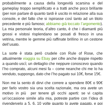
probabilmente a causa della longevità scarsina e del
gameplay troppo semplificato e a tratti anche poco brillante
(per non parlare di quanto tardi è uscito in relazione alla sua
console, e del fatto che si ispirasse così tanto ad un titolo
precedente e più famoso;
abbiamo già toccato l’argomento
).
La mia personale teoria, d’altro canto, è che i diamanti più
grossi e vistosi risplendano se posati di fresco in una
vetrina, mentre le gemme più raffinate brillino in un cestone
dell’usato.
La sorte è stata però crudele con Rule of Rose, che
attualmente
viaggia su Ebay
per cifre anche doppie rispetto
a quando uscì; un dettaglio che neppure conoscevo quando
l’ho comprato, alcuni mesi fa – come neanche chi me lo ha
venduto, suppongo, dato che l’ho pagato sui 10€, forse 15€.
Non me la sento di dirvi che correre a spendere 80€ o 90€
per farlo vostro sia una scelta razionale, ma ora avete un
motivo in più per tenere gli occhi aperti: se vi capita
un’occasione simile alla mia, potreste partire con l’idea di
rivendervelo a 5, 6, 10 volte quanto lo avete pagato, e poi