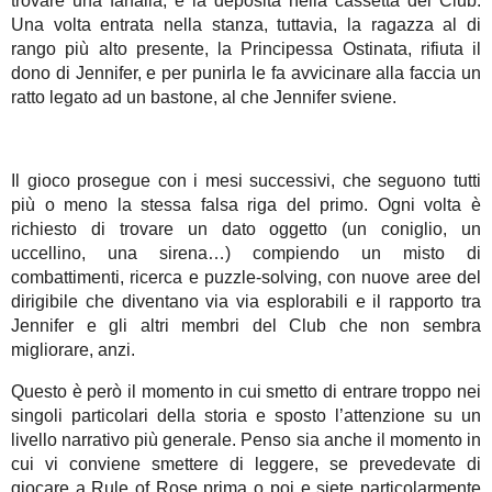
trovare una farfalla, e la deposita nella cassetta del Club.
Una volta entrata nella stanza, tuttavia, la ragazza al di
rango più alto presente, la Principessa Ostinata, rifiuta il
dono di Jennifer, e per punirla le fa avvicinare alla faccia un
ratto legato ad un bastone, al che Jennifer sviene.
Il gioco prosegue con i mesi successivi, che seguono tutti
più o meno la stessa falsa riga del primo. Ogni volta è
richiesto di trovare un dato oggetto (un coniglio, un
uccellino, una sirena…) compiendo un misto di
combattimenti, ricerca e puzzle-solving, con nuove aree del
dirigibile che diventano via via esplorabili e il rapporto tra
Jennifer e gli altri membri del Club che non sembra
migliorare, anzi.
Questo è però il momento in cui smetto di entrare troppo nei
singoli particolari della storia e sposto l’attenzione su un
livello narrativo più generale. Penso sia anche il momento in
cui vi conviene smettere di leggere, se prevedevate di
giocare a Rule of Rose prima o poi e siete particolarmente