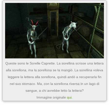
Queste sono le Sorelle Caprette. La sorellina scrisse una lettera
alla sorellona, ma la sorellona se la mangiò. La sorellina voleva
leggere la lettera alla sorellona, quindi andò a recuperarla fin
nel suo stomaco. Ma, con la sorellona riversa in un lago di
sangue, a chi avrebbe letto la lettera?
Immagine originale
qui
.